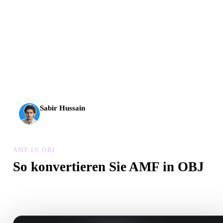
AI-3D erreicht eine neue Stufe: Rodin Gen-2.5 liefert
Geometrie in etwa 4 Sekunden, vollständige Modelle in etwa
5 Sekunden, über 10 Mio. Polygone, klare Struktur und
produktionsreife Ergebnisse.
Sabir Hussain
KI- und Tech-Enthusiast
AMF IN OBJ
So konvertieren Sie AMF in OBJ
Folgen Sie diesem AMF in OBJ-Workflow, um eine .OBJ-Datei i
Browser zu erstellen.