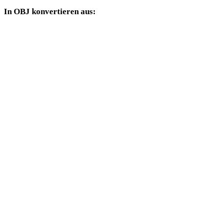
In OBJ konvertieren aus:
Weitere Quellformate, deren Zielauswahl OBJ enthält.
FBX in OBJ
USDZ in OBJ
STL in OBJ
GLB in OBJ
GLTF in OBJ
3MF in OBJ
PLY in OBJ
DAE in OBJ
3DS in OBJ