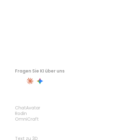
OBJ-Viewer
Fragen Sie KI über uns
PRODUKT
ChatAvatar
Rodin
OmniCraft
FUNKTIONEN
Text zu 3D