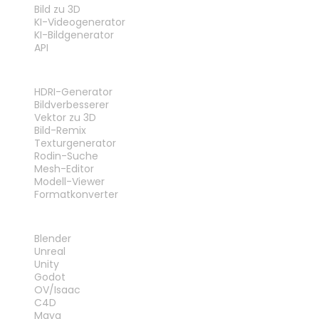
Bild zu 3D
KI-Videogenerator
KI-Bildgenerator
API
WERKZEUGE
HDRI-Generator
Bildverbesserer
Vektor zu 3D
Bild-Remix
Texturgenerator
Rodin-Suche
Mesh-Editor
Modell-Viewer
Formatkonverter
PLUG-INS
Blender
Unreal
Unity
Godot
OV/Isaac
C4D
Maya