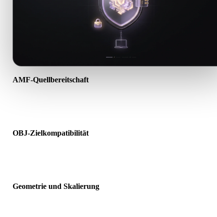
AMF-Quellbereitschaft
Prüfen Sie, ob die AMF-Datei korrekt geöffnet wird und alle benöti
Material-, Textur- oder Binärdaten enthält.
OBJ-Zielkompatibilität
Bestätigen Sie, dass OBJ von Ziel-App, Engine, Slicer, AR-Viewer 
Produktionspipeline akzeptiert wird.
Geometrie und Skalierung
Prüfen Sie das Ergebnis auf Skalierung, Ausrichtung, Mesh-
Sichtbarkeit, Normalen und erwartete Objektanzahl.