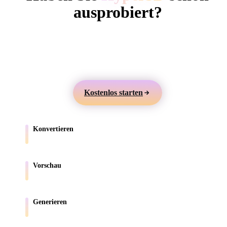
ComfyUI
ausprobiert?
Erstellen Sie 3D-Modelle aus Text oder Bildern,
Stile
prüfen Sie sie online und exportieren Sie Assets für
Abstract
Anime
Cartoon
Cel-Shaded
Games, Produkte, AR und 3D-Druck.
Fantasy
Flat
Gothic
Hand-Painte
Kostenlos starten
Industrial
Isometric
Low Poly
Medieval
Konvertieren
Minimalist
Modern
Organic
Photorealisti
Verschieben Sie Modelle zwischen browserunterstützten Formaten.
Pixel Art
Realistic
Retro
Stylized
Vorschau
Prüfen Sie Quell- und konvertierte Dateien online.
Voxel
Generieren
Erstellen Sie neue 3D-Assets aus Text oder Bildern.