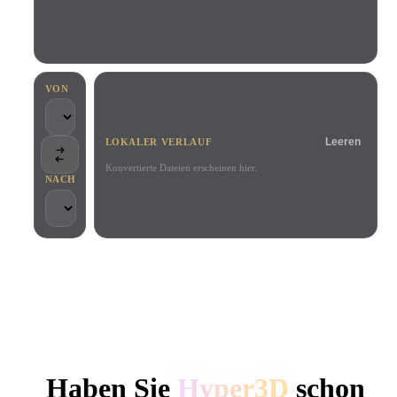
Anwendungsfälle
KI-Bild-Remix
KI-HDRI-Generator
3D-Mesh-Editor
3D Printing
Animation
KI-Bildverbesserer
3D-Modellsuchmaschine
Game
Automotive
KI-Texturengenerator
SVG-zu-3D-Konverter
Development
Design
VON
NFT Creation
E-commerce
Leeren
LOKALER VERLAUF
Character
VR/AR
Design
Konvertierte Dateien erscheinen hier.
NACH
Metaverse
Jewelry Design
Mechanical
Engineering
VON KREATIVEN UND TEAMS GENUTZT
Plug-Ins
Lokale Verarbeitung
Kein Konto erforderlich
Bis zu 200 MB
Blender
Unity
Unreal
HYPER3D KI-3D-GENERIERUNG
Godot
Maya
3DS Max
Haben Sie
Hyper3D
schon