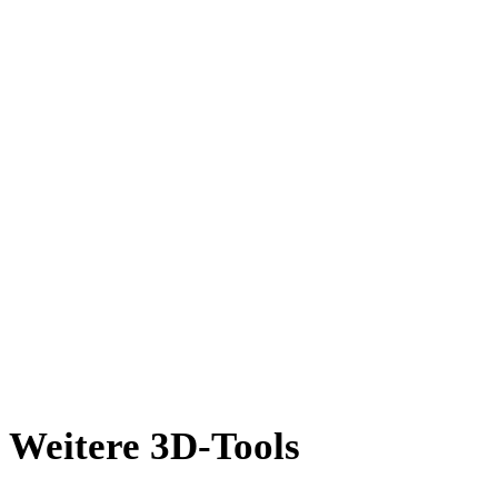
DXF in OBJ
OFF in OBJ
X in OBJ
BLEND in OBJ
PNG in OBJ
JPG in OBJ
JPEG in OBJ
Show 7 more
Weitere 3D-Tools