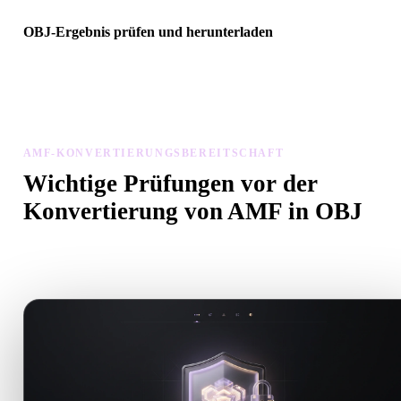
OBJ-Ergebnis prüfen und herunterladen
Prüfen Sie das konvertierte Modell auf Skalierung, Ausrichtung,
Geometriesichtbarkeit und Materialprobleme, dann laden Sie es
herunter.
AMF-KONVERTIERUNGSBEREITSCHAFT
Wichtige Prüfungen vor der
Konvertierung von AMF in OBJ
Nutzen Sie diese Prüfungen, um Überraschungen beim Wechsel v
.AMF zu .OBJ zu vermeiden.