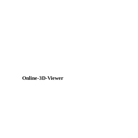
FBX in OBJ
USDZ in OBJ
GLTF in OBJ
3MF in OBJ
DXF in OBJ
OFF in OBJ
BLEND in OBJ
PNG in OBJ
Show 7 more
Online-3D-Viewer
Acht feste verwandte Viewer für diese Konverterseite.
FBX-Viewer
3DS-Viewer
PLY-Viewer
GLB-Viewer