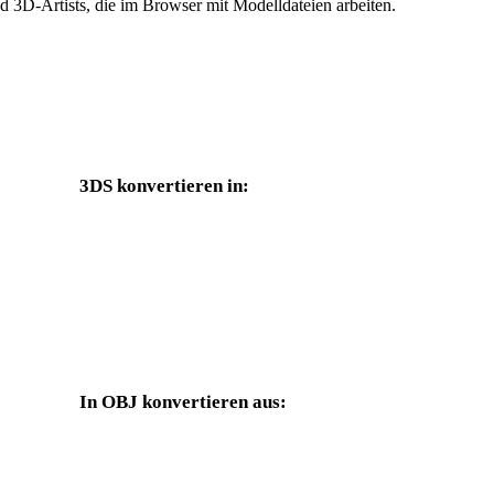
 3D-Artists, die im Browser mit Modelldateien arbeiten.
3DS konvertieren in:
Weitere Zielformate, die über die 3DS-Auswahl verfügbar sind.
3DS in FBX
3DS in USDZ
3DS in GLTF
3DS in PLY
In OBJ konvertieren aus:
Weitere Quellformate, deren Zielauswahl OBJ enthält.