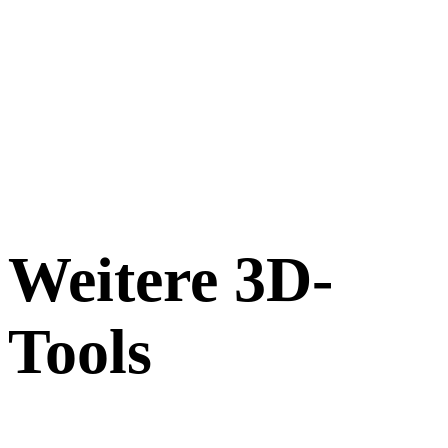
Weitere 3D-
Tools
Prüfen Sie Quell- oder konvertierte Assets in passenden Online-3D-
Viewern, bevor Sie sie in den nächsten Workflow übernehmen.