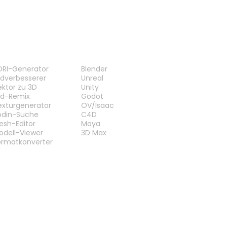
ERKZEUGE
PLUG-INS
DRI-Generator
Blender
ildverbesserer
Unreal
ektor zu 3D
Unity
ild-Remix
Godot
exturgenerator
OV/Isaac
odin-Suche
C4D
esh-Editor
Maya
odell-Viewer
3D Max
ormatkonverter