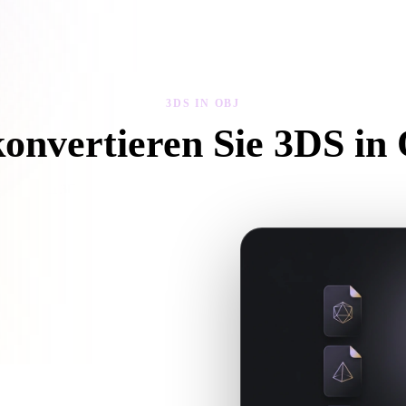
 Art
Realistic
Retro
3DS IN OBJ
konvertieren Sie 3DS in
ie diesem 3DS in OBJ-Workflow, um eine .OBJ-Datei im Browser zu e
turen oder Begleitdateien
ür den nächsten 3D-, Druck-, Web-,