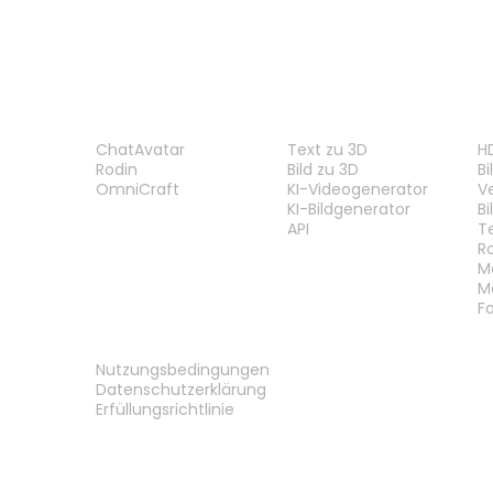
PRODUKT
FUNKTIONEN
W
ChatAvatar
Text zu 3D
H
Rodin
Bild zu 3D
B
OmniCraft
KI-Videogenerator
V
KI-Bildgenerator
B
API
T
R
M
M
F
RECHTLICHES
Nutzungsbedingungen
Datenschutzerklärung
Erfüllungsrichtlinie
Kontakt