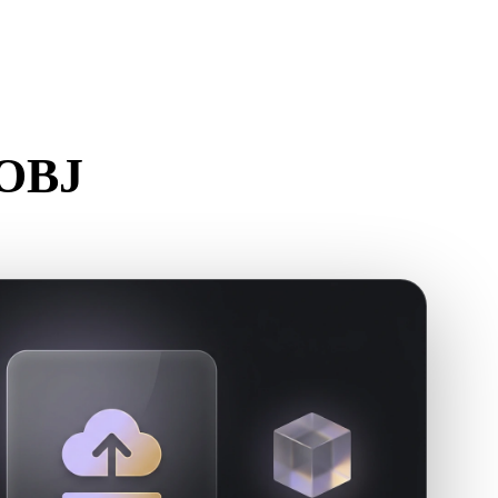
Stylized
Voxel
 OBJ
rstellen.