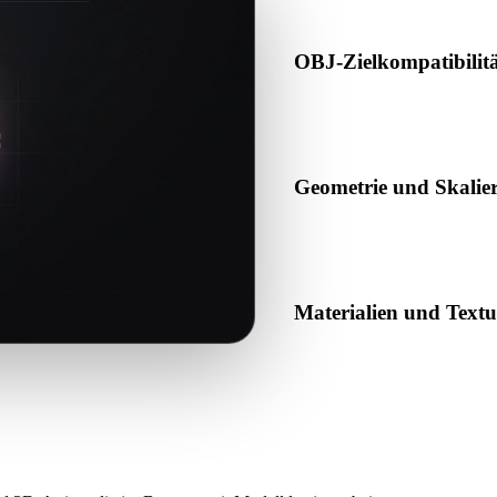
OBJ-Zielkompatibilit
Bestätigen Sie, dass OBJ von
Produktionspipeline akzeptier
Geometrie und Skalie
Prüfen Sie das Ergebnis auf 
erwartete Objektanzahl.
Materialien und Text
Einige Konvertierungen verei
das Ergebnis vor Veröffentl