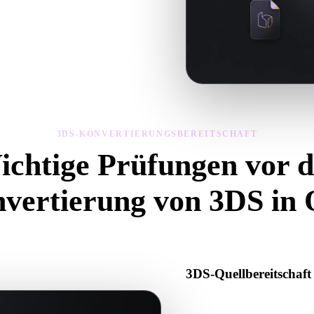
ng, Geometriesichtbarkeit und
3DS-KONVERTIERUNGSBEREITSCHAFT
ichtige Prüfungen vor d
vertierung von 3DS in
iese Prüfungen, um Überraschungen beim Wechsel von .3DS zu .OBJ 
3DS-Quellbereitschaft
Prüfen Sie, ob die 3DS-Datei 
oder Binärdaten enthält.