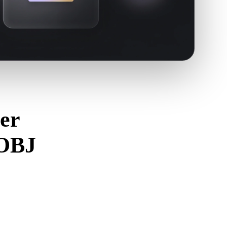
er
 OBJ
zu vermeiden.
korrekt geöffnet wird und alle benötigten Material-, Textur-