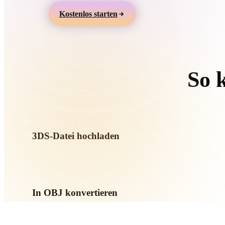
Organic
Photorealistic
Pixel
Kostenlos starten
So 
Folgen S
3DS-Datei hochladen
Wählen Sie eine .3DS-Datei vom Gerät. Wenn das Format Tex
referenziert, laden Sie diese zusammen hoch.
In OBJ konvertieren
Starten Sie die Browser-Konvertierung, um eine .OBJ-Datei f
AR- oder Game-Workflow zu erstellen.