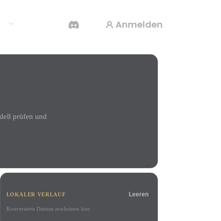
Anmelden
en
KI-Videogenerator
Erstelle Videos aus Text oder Bildern mit KI.
dell prüfen und
3D-Mesh-Editor
Leeren
LOKALER VERLAUF
Konvertierte Dateien erscheinen hier.