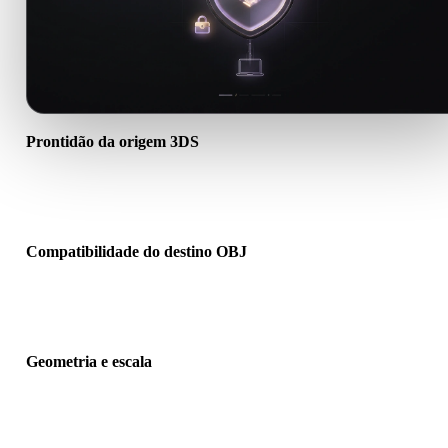
Prontidão da origem 3DS
Verifique se o arquivo 3DS abre corretamente e inclui materiais,
texturas ou dados binários auxiliares necessários.
Compatibilidade do destino OBJ
Confirme se OBJ é aceito pelo app, engine, slicer, visualizador AR 
pipeline de produção de destino.
Geometria e escala
Pré-visualize o resultado para verificar escala, orientação, visibilid
da malha, normais e quantidade esperada de objetos.