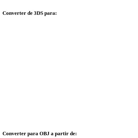
Converter de 3DS para:
Outros formatos de destino disponíveis a partir do seletor 3DS.
3DS para FBX
3DS para USDZ
3DS para STL
3DS para GLB
3DS para GLTF
3DS para PLY
3DS para DAE
Converter para OBJ a partir de: