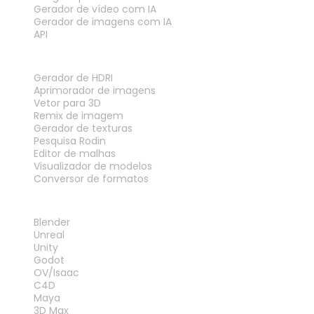
Gerador de vídeo com IA
Gerador de imagens com IA
API
FERRAMENTAS
Gerador de HDRI
Aprimorador de imagens
Vetor para 3D
Remix de imagem
Gerador de texturas
Pesquisa Rodin
Editor de malhas
Visualizador de modelos
Conversor de formatos
PLUG-INS
Blender
Unreal
Unity
Godot
OV/Isaac
C4D
Maya
3D Max