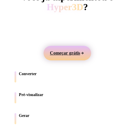
ComfyUI
Hyper3D
?
Gere modelos 3D a partir de texto ou imagens,
Estilos
visualize online e exporte ativos para jogos, produtos,
Abstract
Anime
Cartoon
Cel-Shaded
AR e impressão 3D.
Fantasy
Flat
Gothic
Hand-Painte
Começar grátis
Industrial
Isometric
Low Poly
Medieval
Converter
Minimalist
Modern
Organic
Photorealisti
Mova modelos entre formatos compatíveis com o navegador.
Pixel Art
Realistic
Retro
Stylized
Pré-visualizar
Inspecione arquivos de origem e convertidos online.
Voxel
Gerar
Crie novos ativos 3D a partir de texto ou imagens.