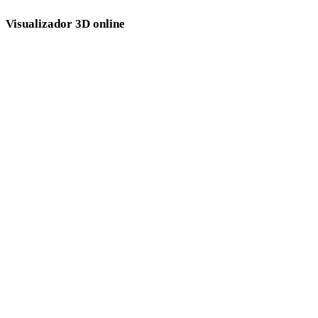
Visualizador 3D online
Oito visualizadores relacionados fixos selecionados para esta página de
conversão.
Visualizador FBX
Visualizador 3DS
Visualizador 3DM
Visualizador 3MF
Visualizador PLY
Visualizador GLB
Visualizador GLTF
Visualizador DAE