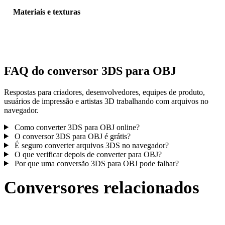
Materiais e texturas
Algumas conversões simplificam materiais ou referências externas 
textura; inspecione o resultado antes de publicar ou entregar.
FAQ do conversor 3DS para OBJ
Respostas para criadores, desenvolvedores, equipes de produto,
usuários de impressão e artistas 3D trabalhando com arquivos no
navegador.
Como converter 3DS para OBJ online?
O conversor 3DS para OBJ é grátis?
É seguro converter arquivos 3DS no navegador?
O que verificar depois de converter para OBJ?
Por que uma conversão 3DS para OBJ pode falhar?
Conversores relacionados
Continue com fluxos de conversão 3DS e OBJ publicados como
páginas compatíveis.