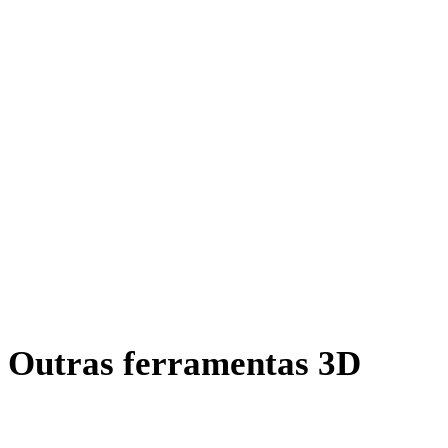
OFF para OBJ
AMF para OBJ
X para OBJ
BLEND para OBJ
PNG para OBJ
JPG para OBJ
JPEG para OBJ
Show 7 more
Outras ferramentas 3D
Inspecione ativos de origem ou convertidos em visualizadores 3D
online relacionados antes de importar para o próximo fluxo.