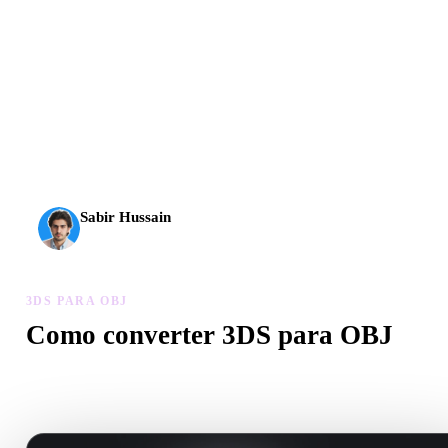
A IA 3D chegou a um novo patamar. O Rodin Gen-2.5
entrega geometria em cerca de 4 s, modelo completo em
cerca de 5 s, mais de 10 milhões de polígonos, estrutura
limpa e resultados prontos para produção.
Sabir Hussain
Entusiasta de IA e tecnologia
3DS PARA OBJ
Como converter 3DS para OBJ
Siga este fluxo 3DS para OBJ para criar um arquivo .OBJ no
navegador.