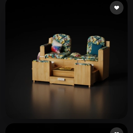
ComfyUI
21
Estilos
Abstract
Anime
Cartoon
Cel-Shaded
Fantasy
Flat
Gothic
Hand-Painted
Industrial
Isometric
Low Poly
Medieval
Minimalist
Modern
Organic
Photorealistic
Pixel Art
Realistic
Retro
Stylized
Voxel
AES Rola
2 curtidas