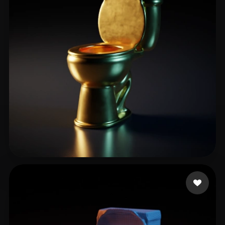
nvrv
21 curtidas