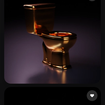
eEhyQx
13 curtidas