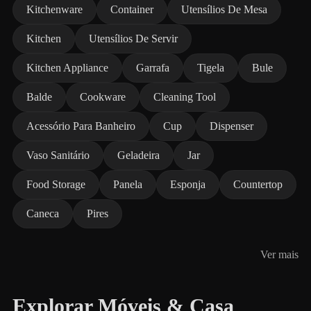
Kitchenware
Container
Utensílios De Mesa
Kitchen
Utensílios De Servir
Kitchen Appliance
Garrafa
Tigela
Bule
Balde
Cookware
Cleaning Tool
Acessório Para Banheiro
Cup
Dispenser
Vaso Sanitário
Geladeira
Jar
Food Storage
Panela
Esponja
Countertop
Caneca
Pires
Ver mais
Explorar Móveis & Casa