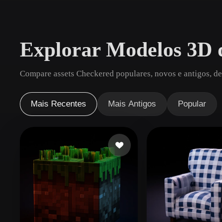
Casos De Uso
3D Printing
Animatio
Explorar Modelos 3D 
NFT Creation
E-commer
Jewelry
Metaverse
Compare assets Checkered populares, novos e antigos, de
Design
Plug-Ins
Mais Recentes
Mais Antigos
Popular
Blender
Unity
Unreal
God
Estilos
Abstract
Anime
Cart
Hand-Painted
Industrial
Isome