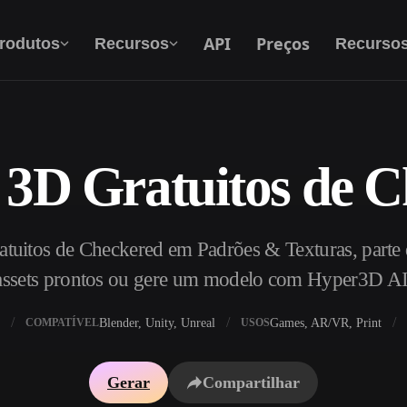
API
Preços
rodutos
Recursos
Recurso
 3D Gratuitos de C
Texto Para 3D
Do prompt de texto ao objeto 3D — na hora.
tuitos de Checkered em Padrões & Texturas, parte 
API
Integre nossa IA criativa ao seu app ou fluxo
assets prontos ou gere um modelo com Hyper3D AI
de trabalho.
Blender, Unity, Unreal
Games, AR/VR, Print
COMPATÍVEL
USOS
exturas IA
Motor de Busca de Modelos 3D
Gerar
Compartilhar
HDRI IA
Conversor de SVG para 3D