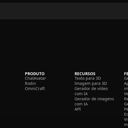
PRODUTO
RECURSOS
F
ChatAvatar
Texto para 3D
G
Rodin
Imagem para 3D
A
OmniCraft
Gerador de vídeo
i
com IA
V
Gerador de imagens
R
com IA
G
API
P
E
V
m