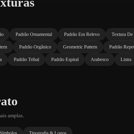
xturas
ão
Padrão Ornamental
Padrão Em Relevo
Textura De
tern
Padrão Orgânico
Geometric Pattern
Padrão Repet
a
Padrão Tribal
Padrão Espiral
Arabesco
Listra
rato
ais amplas.
 Símbolos
Tipografia & Logos