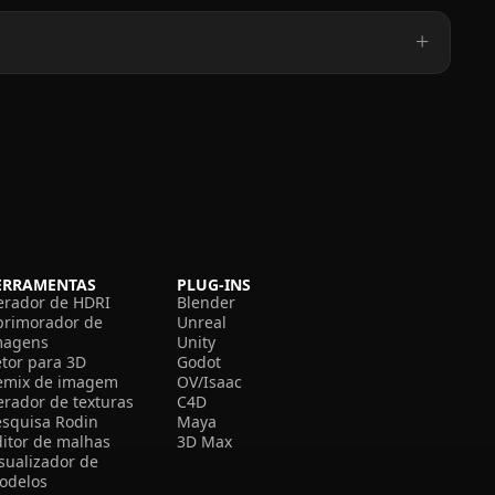
ERRAMENTAS
PLUG-INS
erador de HDRI
Blender
primorador de
Unreal
magens
Unity
etor para 3D
Godot
emix de imagem
OV/Isaac
erador de texturas
C4D
esquisa Rodin
Maya
ditor de malhas
3D Max
isualizador de
odelos