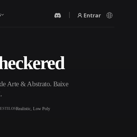
Entrar
s
heckered
Gerador De Vídeo IA
Crie vídeos a partir de texto ou imagens com
IA.
de Arte & Abstrato. Baixe
.
Realistic, Low Poly
ESTILOS
Editor de Malhas 3D