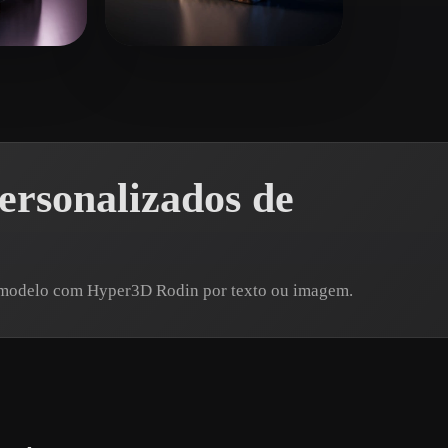
 Art
Realistic
Retro
tidas
simone
19 curtidas
rsonalizados de
m modelo com Hyper3D Rodin por texto ou imagem.