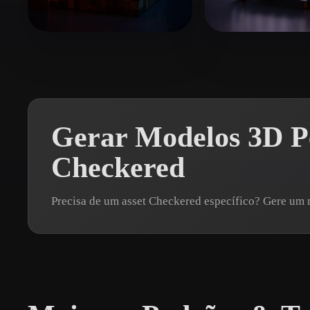
Organic
Photorealistic
Pixel
Zero
65 curtidas
K Murali
41 cur
Gerar Modelos 3D Pe
Checkered
Precisa de um asset Checkered específico? Gere u