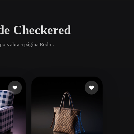
Game
n
Development
de Checkered
ce
VR/AR
Mechanical
pois abra a página Rodin.
Engineering
ot
Maya
3DS Max
ComfyUI
oon
Cel-Shaded
Fantasy
tric
Low Poly
Medieval