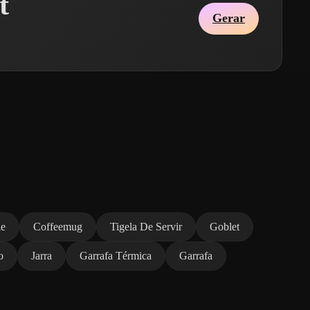
t
Gerar
le
Coffeemug
Tigela De Servir
Goblet
o
Jarra
Garrafa Térmica
Garrafa