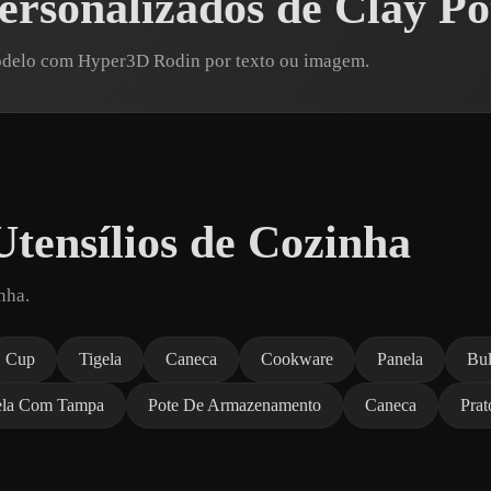
rsonalizados de Clay Po
modelo com Hyper3D Rodin por texto ou imagem.
tensílios de Cozinha
nha.
Cup
Tigela
Caneca
Cookware
Panela
Bu
ela Com Tampa
Pote De Armazenamento
Caneca
Prat