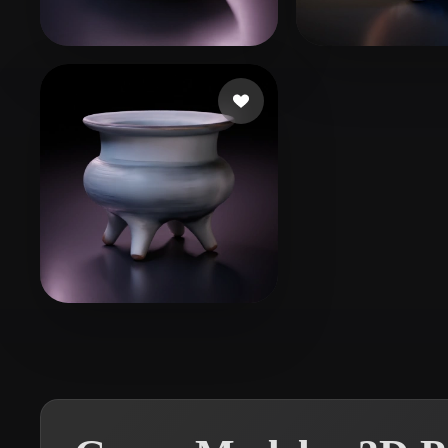
Organic
Photorealistic
Pixel
111
59 curtidas
111
26 curtidas
Atom Mori
12 curtidas