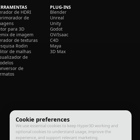
ERRAMENTAS
PLUG-INS
erador de HDRI
Blender
primorador de
Unreal
magens
Unity
etor para 3D
Godot
emix de imagem
OV/Isaac
erador de texturas
C4D
esquisa Rodin
Maya
ditor de malhas
3D Max
isualizador de
odelos
onversor de
ormatos
Cookie preferences
We use essential cookies to keep Hyper3D working and
optional cookies to understand usage, improve the
experience, and support relevant marketing.