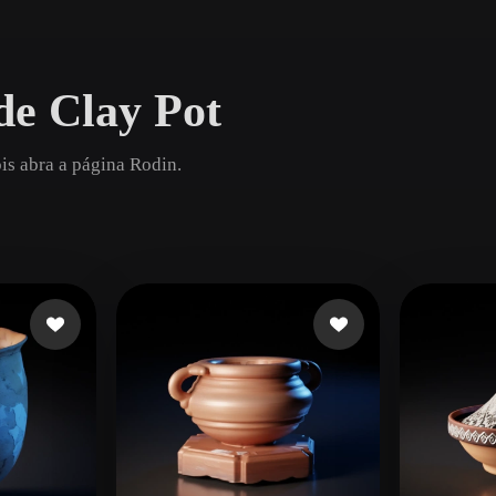
Game
n
Development
de Clay Pot
ce
VR/AR
Mechanical
is abra a página Rodin.
Engineering
ot
Maya
3DS Max
ComfyUI
oon
Cel-Shaded
Fantasy
tric
Low Poly
Medieval