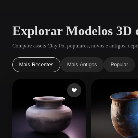
Casos De Uso
3D Printing
Animatio
Explorar Modelos 3D 
NFT Creation
E-commer
Jewelry
Metaverse
Compare assets Clay Pot populares, novos e antigos, depo
Design
Plug-Ins
Mais Recentes
Mais Antigos
Popular
Blender
Unity
Unreal
God
Estilos
Abstract
Anime
Cart
Hand-Painted
Industrial
Isome