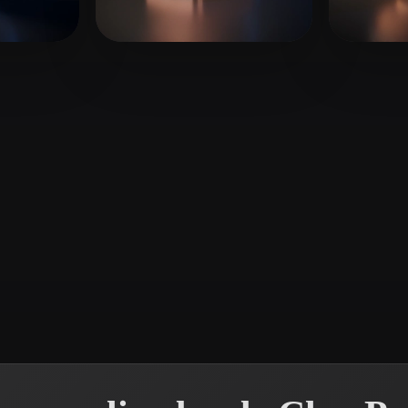
 Art
Realistic
Retro
3D master
16 curtidas
Jojm