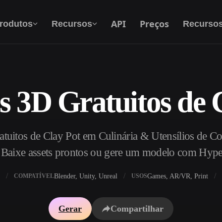
API
Preços
rodutos
Recursos
Recurso
 3D Gratuitos de 
Texto Para 3D
Do prompt de texto ao objeto 3D — na hora.
tuitos de Clay Pot em Culinária & Utensílios de C
API
Integre nossa IA criativa ao seu app ou fluxo
 Baixe assets prontos ou gere um modelo com Hyp
de trabalho.
Blender, Unity, Unreal
Games, AR/VR, Print
COMPATÍVEL
USOS
exturas IA
Motor de Busca de Modelos 3D
Gerar
Compartilhar
HDRI IA
Conversor de SVG para 3D