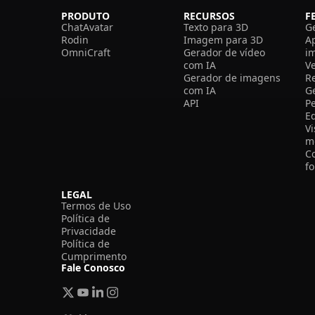
PRODUTO
RECURSOS
F
ChatAvatar
Texto para 3D
G
Rodin
Imagem para 3D
A
OmniCraft
Gerador de vídeo
i
com IA
V
Gerador de imagens
R
com IA
G
API
P
E
V
m
C
f
LEGAL
Termos de Uso
Política de
Privacidade
Política de
Cumprimento
Fale Conosco