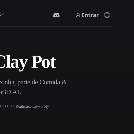
Entrar
s
Clay Pot
Gerador De Vídeo IA
Crie vídeos a partir de texto ou imagens com
IA.
ozinha, parte de Comida &
er3D AI.
Realistic, Low Poly
ESTILOS
Editor de Malhas 3D