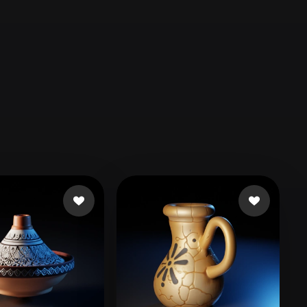
Automotive
Design
Character
Design
21
Flat
Gothic
Minimalist
Modern