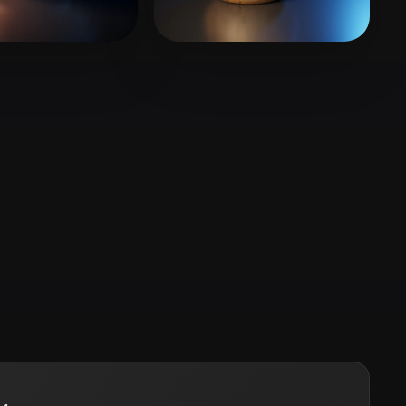
Stylized
Voxel
a Loux
10 curtidas
Рябов Глеб
20 curtidas