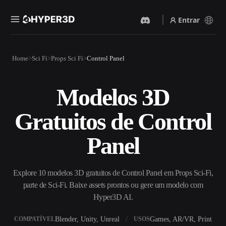
Entrar
Produtos
Home
Sci Fi
Props Sci Fi
Control Panel
Recursos
Rodin
ChatAvatar
API
Modelos 3D
Imagem Para 3D
Texto Para 3D
Preços
Envie uma imagem e receba
Do prompt de texto ao objeto
Gratuitos de Control
um objeto 3D na hora.
3D — na hora.
Recursos
Gerador De Imagens IA
Gerador De Vídeo IA
Panel
Gere visuais de alta qualidade
Crie vídeos a partir de texto
a partir de um prompt
ou imagens com IA.
simples.
Comunidade
Explore 10 modelos 3D gratuitos de Control Panel em Props Sci-Fi,
API
parte de Sci-Fi. Baixe assets prontos ou gere um modelo com
Integre nossa IA criativa ao
seu app ou fluxo de trabalho.
Hyper3D AI.
História
Pesquisa
Blog
OmniCraft
Blender, Unity, Unreal
Games, AR/VR, Print
COMPATÍVEL
USOS