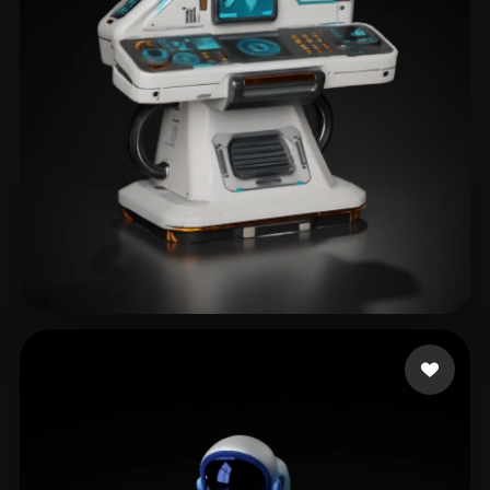
mendoza cesar alexan
184 curtidas