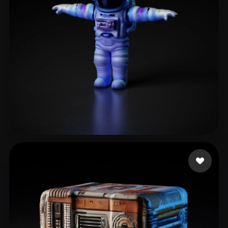
jml
71 curtidas