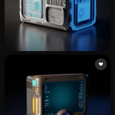
West J
12 curtidas