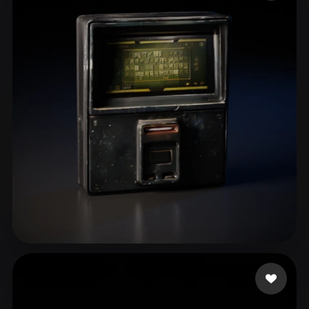
ComfyUI
21
Estilos
Abstract
Anime
Cartoon
Cel-Shaded
Fantasy
Flat
Gothic
Hand-Painted
Industrial
Isometric
Low Poly
Medieval
Minimalist
Modern
Organic
Photorealistic
Pixel Art
Realistic
Retro
Stylized
Voxel
lrlrlr26_
50 curtidas