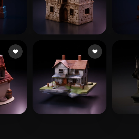
ras Rar
21 curtidas
Dusala Juraj
48 curtidas
Помп
s
Корнеев Владислав
12 curtidas
matt