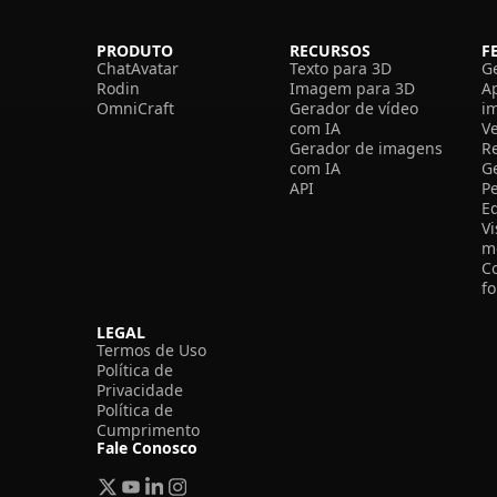
PRODUTO
RECURSOS
F
ChatAvatar
Texto para 3D
G
Rodin
Imagem para 3D
A
OmniCraft
Gerador de vídeo
i
com IA
V
Gerador de imagens
R
com IA
G
API
P
E
V
m
C
f
LEGAL
Termos de Uso
Política de
Privacidade
Política de
Cumprimento
Fale Conosco