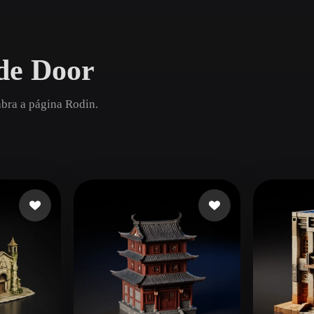
Game
n
Development
de Door
ce
VR/AR
Mechanical
abra a página Rodin.
Engineering
ot
Maya
3DS Max
ComfyUI
oon
Cel-Shaded
Fantasy
tric
Low Poly
Medieval