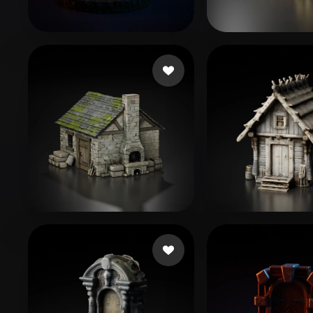
Organic
Photorealistic
Pixel
Montemoino Jacques
3 curtidas
Mann Jeff
57 cu
Rozema Christiaan
187 curtidas
jiped40357
95 c