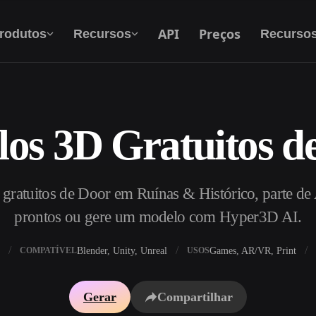
API
Preços
rodutos
Recursos
Recurso
os 3D Gratuitos d
Texto Para 3D
Do prompt de texto ao objeto 3D — na hora.
ratuitos de Door em Ruínas & Histórico, parte de A
API
Integre nossa IA criativa ao seu app ou fluxo
prontos ou gere um modelo com Hyper3D AI.
de trabalho.
Blender, Unity, Unreal
Games, AR/VR, Print
COMPATÍVEL
USOS
exturas IA
Motor de Busca de Modelos 3D
Gerar
Compartilhar
HDRI IA
Conversor de SVG para 3D