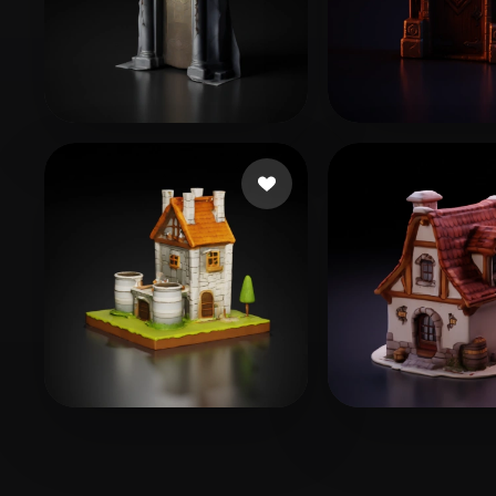
Wilson667
18 curtidas
Vornicu Grigo
Boone Rob
14 curtidas
lao zp
33 curtida