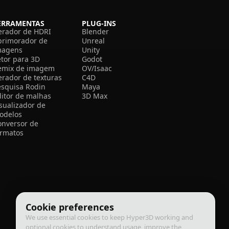
ERRAMENTAS
PLUG-INS
erador de HDRI
Blender
primorador de
Unreal
magens
Unity
etor para 3D
Godot
emix de imagem
OV/Isaac
erador de texturas
C4D
esquisa Rodin
Maya
ditor de malhas
3D Max
isualizador de
odelos
onversor de
ormatos
Cookie preferences
We use essential cookies to keep Hyper3D working and
optional cookies to understand usage, improve the