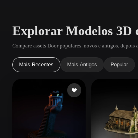
Casos De Uso
3D Printing
Animatio
Explorar Modelos 3D 
NFT Creation
E-commer
Jewelry
Metaverse
Compare assets Door populares, novos e antigos, depois 
Design
Plug-Ins
Mais Recentes
Mais Antigos
Popular
Blender
Unity
Unreal
God
Estilos
Abstract
Anime
Cart
Hand-Painted
Industrial
Isome