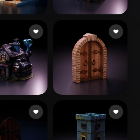
Stylized
Voxel
i abdul Hadi
53 curtidas
edwin Serem
212 curtidas
ov Ivo
37 curtidas
Elnajar Mostafa
30 curtidas