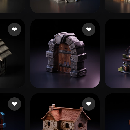
 Art
Realistic
Retro
rtidas
179 curtidas
Hejaz
จิตต์เพ็ชร ฉัตรดนัย
urtidas
Goel Aditi
64 curtidas
Hrist