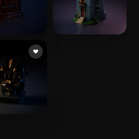
онова Анна
10 curtidas
9NINE
29 curtidas
hew-nc
4 curtidas