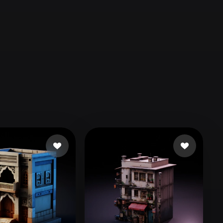
Automotive
Design
Character
Design
21
Flat
Gothic
Minimalist
Modern