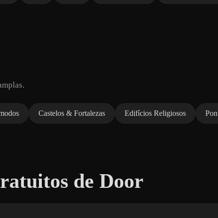
amplas.
ômodos
Castelos & Fortalezas
Edifícios Religiosos
Pont
atuitos de Door