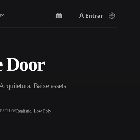
Entrar
s
e Door
Gerador De Vídeo IA
Crie vídeos a partir de texto ou imagens com
IA.
rquitetura. Baixe assets
Realistic, Low Poly
ESTILOS
Editor de Malhas 3D