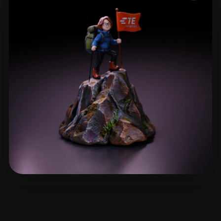
ComfyUI
21
Estilos
Abstract
Anime
Cartoon
Cel-Shaded
Fantasy
Flat
Gothic
Hand-Painted
Industrial
Isometric
Low Poly
Medieval
Minimalist
Modern
Organic
Photorealistic
Pixel Art
Realistic
Retro
Stylized
Voxel
948438190@qq.com
8 curtidas