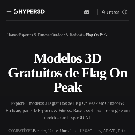
Entrar
Produtos
Home
Esportes & Fitness
Outdoor & Radicais
Flag On Peak
Recursos
Rodin
ChatAvatar
API
Modelos 3D
Imagem Para 3D
Texto Para 3D
Preços
Envie uma imagem e receba
Do prompt de texto ao objeto
Gratuitos de Flag On
um objeto 3D na hora.
3D — na hora.
Recursos
Gerador De Imagens IA
Gerador De Vídeo IA
Peak
Gere visuais de alta qualidade
Crie vídeos a partir de texto
a partir de um prompt
ou imagens com IA.
simples.
Comunidade
Explore 1 modelos 3D gratuitos de Flag On Peak em Outdoor &
API
Radicais, parte de Esportes & Fitness. Baixe assets prontos ou gere um
Integre nossa IA criativa ao
seu app ou fluxo de trabalho.
modelo com Hyper3D AI.
História
Pesquisa
Blog
OmniCraft
Blender, Unity, Unreal
Games, AR/VR, Print
COMPATÍVEL
USOS