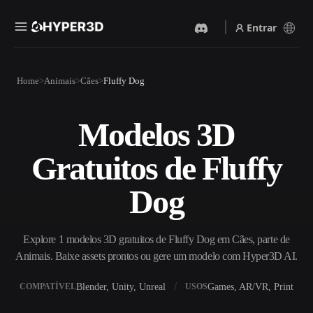
Entrar
Produtos
Home
Animais
Cães
Fluffy Dog
Recursos
Rodin
ChatAvatar
API
Modelos 3D
Imagem Para 3D
Texto Para 3D
Preços
Envie uma imagem e receba
Do prompt de texto ao objeto
Gratuitos de Fluffy
um objeto 3D na hora.
3D — na hora.
Recursos
Gerador De Imagens IA
Gerador De Vídeo IA
Dog
Gere visuais de alta qualidade
Crie vídeos a partir de texto
a partir de um prompt
ou imagens com IA.
simples.
Comunidade
Explore 1 modelos 3D gratuitos de Fluffy Dog em Cães, parte de
API
Animais. Baixe assets prontos ou gere um modelo com Hyper3D AI.
Integre nossa IA criativa ao
seu app ou fluxo de trabalho.
História
Pesquisa
Blog
Blender, Unity, Unreal
Games, AR/VR, Print
COMPATÍVEL
USOS
OmniCraft