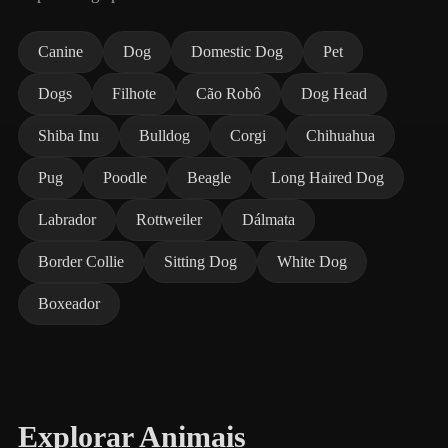
Canine
Dog
Domestic Dog
Pet
Dogs
Filhote
Cão Robô
Dog Head
Shiba Inu
Bulldog
Corgi
Chihuahua
Pug
Poodle
Beagle
Long Haired Dog
Labrador
Rottweiler
Dálmata
Border Collie
Sitting Dog
White Dog
Boxeador
Explorar Animais