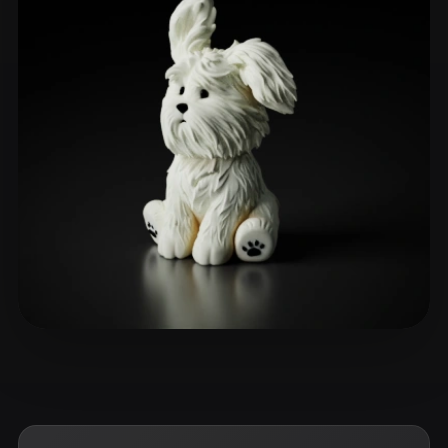
ComfyUI
21
Estilos
Abstract
Anime
Cartoon
Cel-Shaded
Fantasy
Flat
Gothic
Hand-Painted
Industrial
Isometric
Low Poly
Medieval
Minimalist
Modern
Organic
Photorealistic
Pixel Art
Realistic
Retro
Stylized
Voxel
mengke 1516
13 curtidas