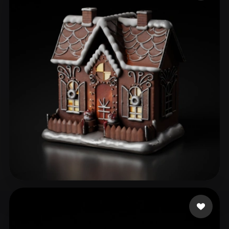
ComfyUI
21
Estilos
Abstract
Anime
Cartoon
Cel-Shaded
Fantasy
Flat
Gothic
Hand-Painted
Industrial
Isometric
Low Poly
Medieval
Minimalist
Modern
Organic
Photorealistic
Pixel Art
Realistic
Retro
Stylized
Voxel
Games CarrotPlay
46 curtidas