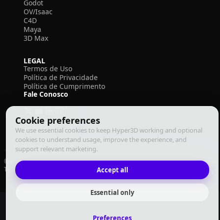
Godot
OV/Isaac
C4D
Maya
3D Max
LEGAL
Termos de Uso
Política de Privacidade
Política de Cumprimento
Fale Conosco
Cookie preferences
We use essential cookies to keep Hyper3D working and optional
cookies to understand usage, improve the experience, and
support relevant marketing.
© 2026 Deemos Corporation. Todos os direitos reservados
Termos de Uso
Política de Privacidade
Política de Cumprimento
Accept all
Português
Essential only
Preferences