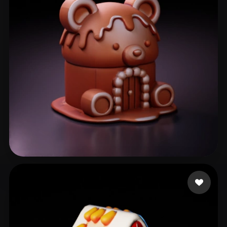
sss
89 curtidas