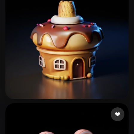
dssddd
40 curtidas