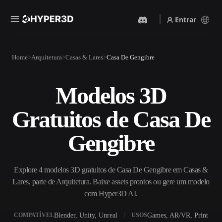
Entrar
Produtos
Home
Arquitetura
Casas & Lares
Casa De Gengibre
Recursos
Rodin
ChatAvatar
API
Modelos 3D
Imagem Para 3D
Texto Para 3D
Preços
Envie uma imagem e receba
Do prompt de texto ao objeto
Gratuitos de Casa De
um objeto 3D na hora.
3D — na hora.
Recursos
Gerador De Imagens IA
Gerador De Vídeo IA
Gengibre
Gere visuais de alta qualidade
Crie vídeos a partir de texto
a partir de um prompt
ou imagens com IA.
simples.
Comunidade
Explore 4 modelos 3D gratuitos de Casa De Gengibre em Casas &
API
Lares, parte de Arquitetura. Baixe assets prontos ou gere um modelo
Integre nossa IA criativa ao
seu app ou fluxo de trabalho.
com Hyper3D AI.
História
Pesquisa
Blog
OmniCraft
Blender, Unity, Unreal
Games, AR/VR, Print
COMPATÍVEL
USOS