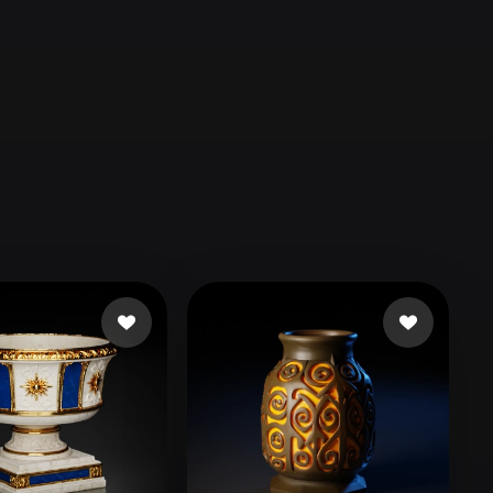
Automotive
Design
Character
Design
21
Flat
Gothic
Minimalist
Modern