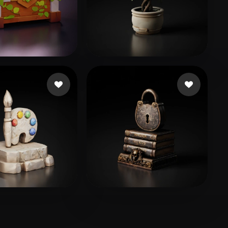
gsvd Hhsvdhd
82 curtidas
Sarkadi Roland
53 curtidas
e Pedro
36 curtidas
perrydies
29 curtidas