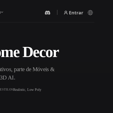
Entrar
s
ome Decor
Gerador De Vídeo IA
Crie vídeos a partir de texto ou imagens com
IA.
ivos, parte de Móveis &
r3D AI.
Realistic, Low Poly
ESTILOS
Editor de Malhas 3D