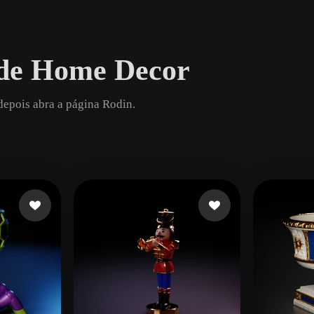
Game
n
Development
 de Home Decor
ce
VR/AR
Mechanical
depois abra a página Rodin.
Engineering
ot
Maya
3DS Max
ComfyUI
oon
Cel-Shaded
Fantasy
tric
Low Poly
Medieval