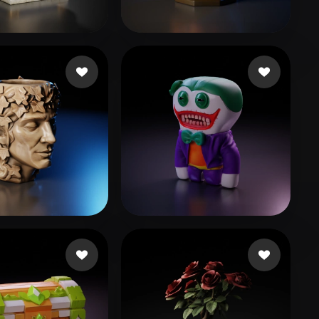
Stylized
Voxel
unedev
8 curtidas
Alegre Jorge
49 curtidas
chnie Duane
14 curtidas
ged nub
31 curtidas