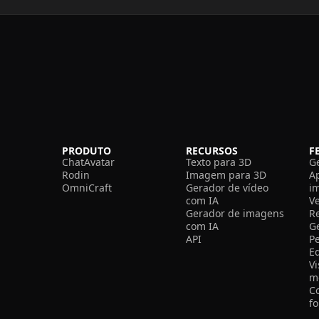
PRODUTO
RECURSOS
F
ChatAvatar
Texto para 3D
G
Rodin
Imagem para 3D
A
OmniCraft
Gerador de vídeo
i
com IA
V
Gerador de imagens
R
com IA
G
API
P
E
V
m
C
f