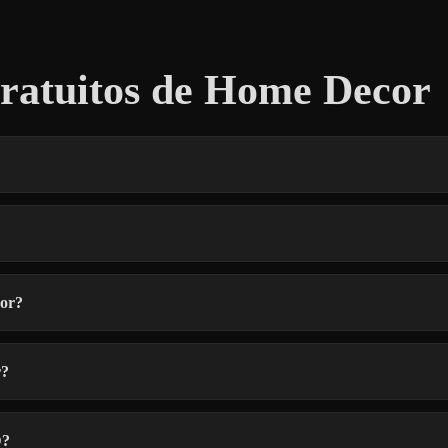
ratuitos de Home Decor
cor?
r?
D?