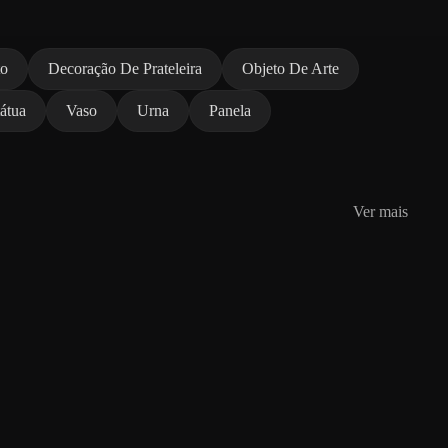
to
Decoração De Prateleira
Objeto De Arte
átua
Vaso
Urna
Panela
Ver mais