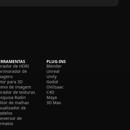
ERRAMENTAS
PLUG-INS
erador de HDRI
Blender
primorador de
Unreal
magens
Unity
etor para 3D
Godot
emix de imagem
OV/Isaac
erador de texturas
C4D
esquisa Rodin
Maya
ditor de malhas
3D Max
isualizador de
odelos
onversor de
ormatos