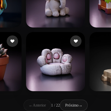
rtidas
reed
112 curtidas
Csvs
das
dream
110 curtidas
Duart
←
Anterior
1 / 22
Próximo
→