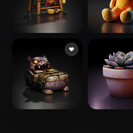
Q. Anna
11 curtidas
designerd
92 cu
赵笑禾
Icha Icha
30 curtidas
84 curti