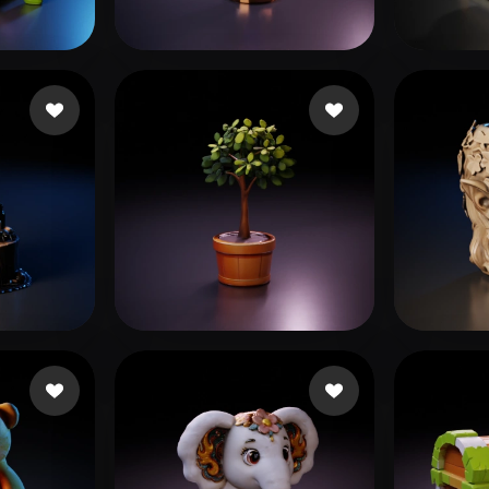
 Art
Realistic
Retro
rtidas
da Silva Oliveira Ra
4 curtidas
ironr
Gamesture
26 curtidas
McKe