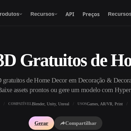
API
Preços
rodutos
Recursos
Recurso
3D Gratuitos de H
Texto Para 3D
Do prompt de texto ao objeto 3D — na hora.
 gratuitos de Home Decor em Decoração & Decorat
API
Integre nossa IA criativa ao seu app ou fluxo
Baixe assets prontos ou gere um modelo com Hype
de trabalho.
Blender, Unity, Unreal
Games, AR/VR, Print
COMPATÍVEL
USOS
exturas IA
Motor de Busca de Modelos 3D
Gerar
Compartilhar
HDRI IA
Conversor de SVG para 3D