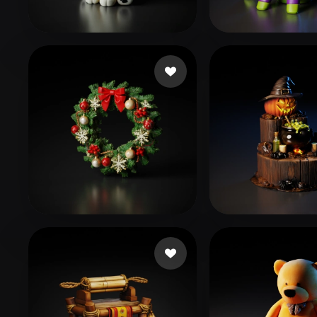
Organic
Photorealistic
Pixel
mengke 1516
13 curtidas
Shen Linus
7 cu
taytay
49 curtidas
Boo
14 curtidas