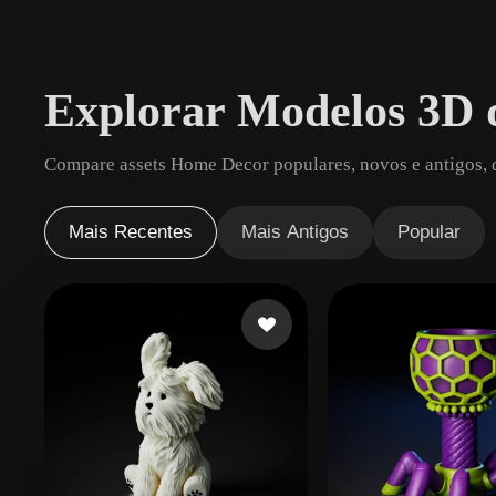
Casos De Uso
3D Printing
Animatio
Explorar Modelos 3D
NFT Creation
E-commer
Jewelry
Metaverse
Compare assets Home Decor populares, novos e antigos, 
Design
Plug-Ins
Mais Recentes
Mais Antigos
Popular
Blender
Unity
Unreal
God
Estilos
Abstract
Anime
Cart
Hand-Painted
Industrial
Isome