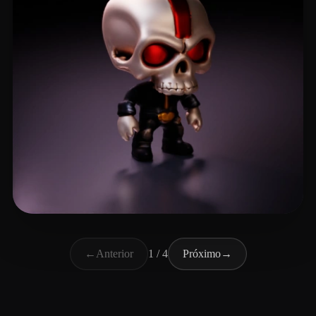
cat Fer
21 curtidas
←
Anterior
1 / 4
Próximo
→