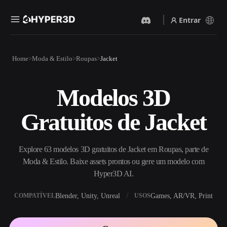
Entrar
Produtos
Home
Moda & Estilo
Roupas
Jacket
Recursos
Rodin
ChatAvatar
API
Modelos 3D
Imagem Para 3D
Texto Para 3D
Preços
Envie uma imagem e receba
Do prompt de texto ao objeto
Gratuitos de Jacket
um objeto 3D na hora.
3D — na hora.
Recursos
Gerador De Imagens IA
Gerador De Vídeo IA
Gere visuais de alta qualidade
Crie vídeos a partir de texto
Explore 63 modelos 3D gratuitos de Jacket em Roupas, parte de
a partir de um prompt
ou imagens com IA.
simples.
Moda & Estilo. Baixe assets prontos ou gere um modelo com
Comunidade
Hyper3D AI.
API
Integre nossa IA criativa ao
Blender, Unity, Unreal
Games, AR/VR, Print
COMPATÍVEL
USOS
seu app ou fluxo de trabalho.
História
Pesquisa
Blog
OmniCraft