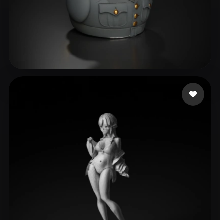
Stranger13
166 curtidas