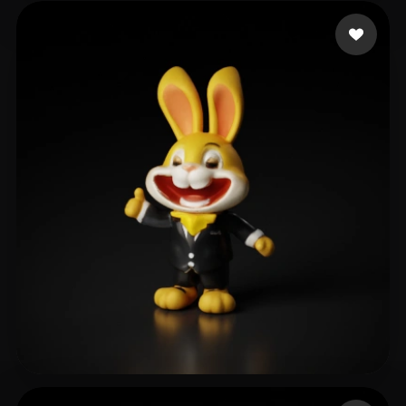
Dragon Monkey
68 curtidas
Amu_ 阿木
38 curtidas