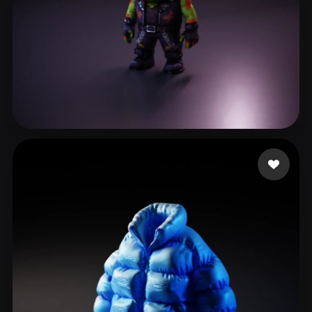
Zacari Huriath
38 curtidas