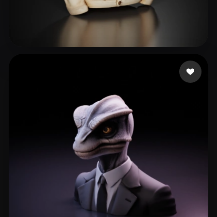
KURŞUN Fatih Emre
68 curtidas