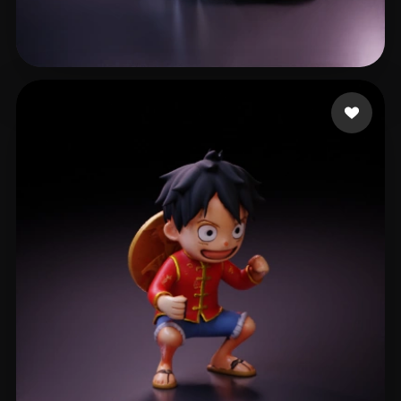
Avinash Omkar
170 curtidas