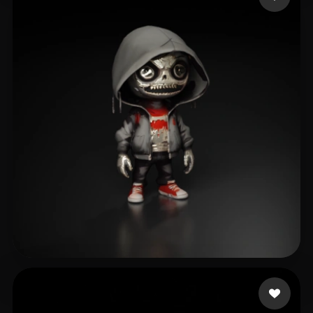
itzninjafool
55 curtidas