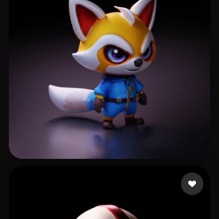
amr nelly
47 curtidas