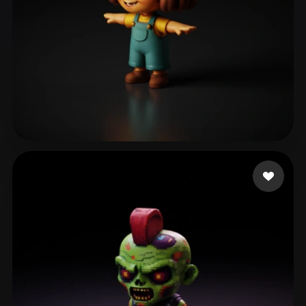
renderedideas
80 curtidas