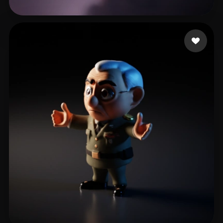
benquet benjamin
55 curtidas