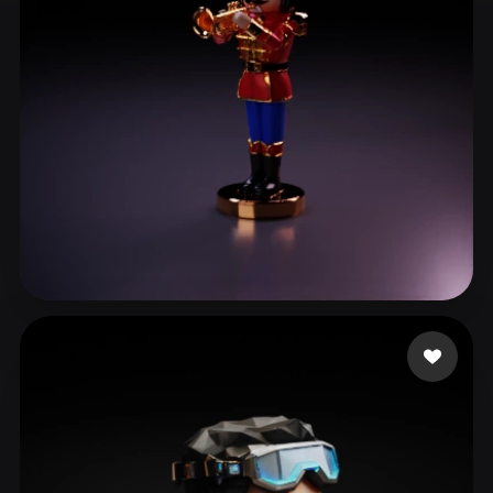
ComfyUI
21
Estilos
Abstract
Anime
Cartoon
Cel-Shaded
Fantasy
Flat
Gothic
Hand-Painted
Industrial
Isometric
Low Poly
Medieval
Minimalist
Modern
Organic
Photorealistic
da Silva Oliveira Ra
4 curtidas
Pixel Art
Realistic
Retro
Stylized
Voxel