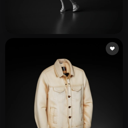
eEhyQx
358 curtidas