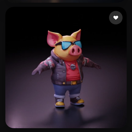
Xyloto Young
78 curtidas