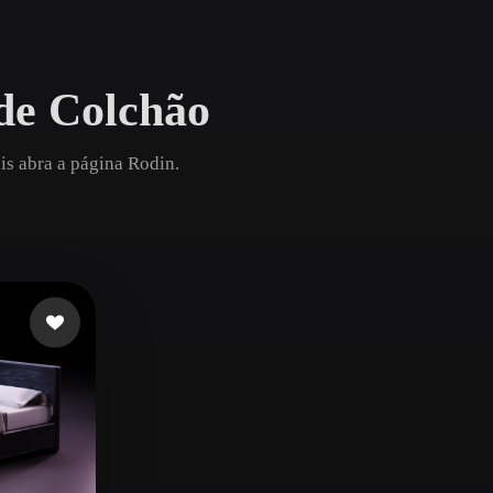
Game
n
Development
de Colchão
ce
VR/AR
Mechanical
is abra a página Rodin.
Engineering
ot
Maya
3DS Max
ComfyUI
oon
Cel-Shaded
Fantasy
tric
Low Poly
Medieval