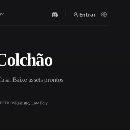
Entrar
s
Colchão
Gerador De Vídeo IA
Crie vídeos a partir de texto ou imagens com
IA.
sa. Baixe assets prontos
Realistic, Low Poly
ESTILOS
Editor de Malhas 3D