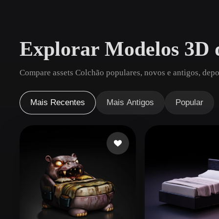
Casos De Uso
3D Printing
Animatio
Explorar Modelos 3D 
NFT Creation
E-commer
Jewelry
Metaverse
Compare assets Colchão populares, novos e antigos, depo
Design
Plug-Ins
Mais Recentes
Mais Antigos
Popular
Blender
Unity
Unreal
God
Estilos
Abstract
Anime
Cart
Hand-Painted
Industrial
Isome