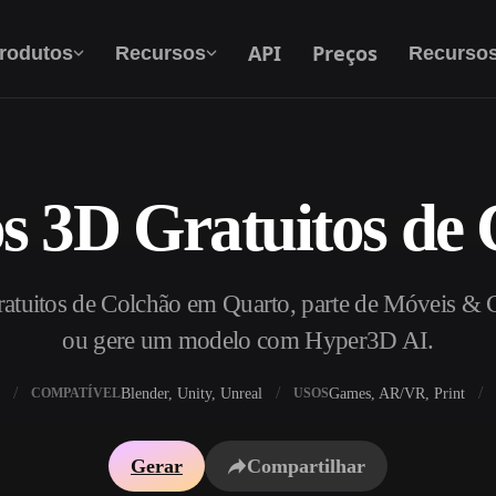
API
Preços
rodutos
Recursos
Recurso
s 3D Gratuitos de 
Texto Para 3D
Do prompt de texto ao objeto 3D — na hora.
atuitos de Colchão em Quarto, parte de Móveis & Ca
API
Integre nossa IA criativa ao seu app ou fluxo
ou gere um modelo com Hyper3D AI.
de trabalho.
Blender, Unity, Unreal
Games, AR/VR, Print
COMPATÍVEL
USOS
exturas IA
Motor de Busca de Modelos 3D
Gerar
Compartilhar
HDRI IA
Conversor de SVG para 3D