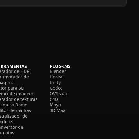
ERRAMENTAS
PLUG-INS
erador de HDRI
Blender
primorador de
Unreal
magens
Unity
etor para 3D
Godot
emix de imagem
OV/Isaac
erador de texturas
C4D
esquisa Rodin
Maya
ditor de malhas
3D Max
isualizador de
odelos
onversor de
ormatos