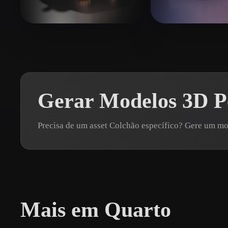
Organic
Photorealistic
Pixel
Icha Icha
30 curtidas
eEhyQx
34 curt
Gerar Modelos 3D Pe
Precisa de um asset Colchão específico? Gere um 
Mais em Quarto