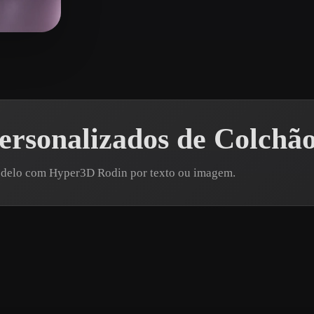
 Art
Realistic
Retro
idas
rsonalizados de Colchã
modelo com Hyper3D Rodin por texto ou imagem.