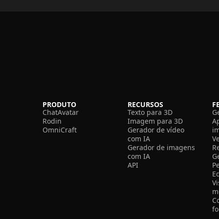
PRODUTO
RECURSOS
F
ChatAvatar
Texto para 3D
G
Rodin
Imagem para 3D
A
OmniCraft
Gerador de vídeo
i
com IA
V
Gerador de imagens
R
com IA
G
API
P
E
V
m
C
f