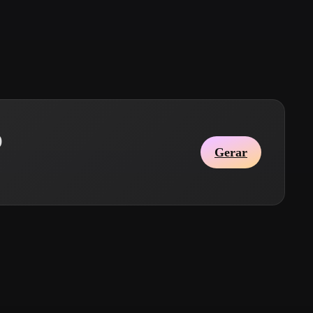
Stylized
Voxel
o
Gerar