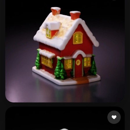
ComfyUI
21
Estilos
Abstract
Anime
Cartoon
Cel-Shaded
Fantasy
Flat
Gothic
Hand-Painted
Industrial
Isometric
Low Poly
Medieval
Minimalist
Modern
Organic
Photorealistic
Pixel Art
Realistic
Retro
Stylized
Voxel
Faraah
63 curtidas