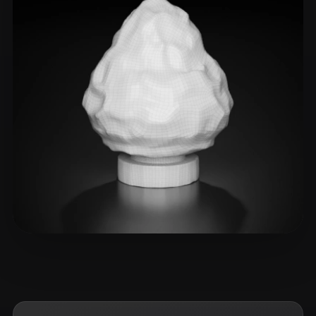
LeRoy Jean-Daniel
7 curtidas