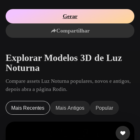
Casos De Uso
Remix de Imagem IA
Gerador de HDRI IA
Editor de Malha
3D Printing
Animation
Gerar
Melhorador de Imagem IA
Motor de Busca de Modelos 3D
Game
Automotive
Gerador de Texturas IA
Conversor de SVG para 3D
Development
Design
Compartilhar
NFT Creation
E-commerce
Character
Explorar Modelos 3D de Luz
VR/AR
Design
Noturna
Metaverse
Jewelry Design
Compare assets Luz Noturna populares, novos e antigos,
Mechanical
Engineering
depois abra a página Rodin.
Plug-Ins
Mais Recentes
Mais Antigos
Popular
Blender
Unity
Unreal
Godot
Maya
3DS Max