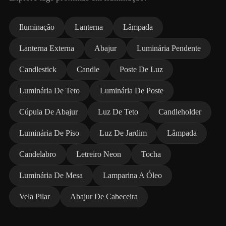
Iluminação
Lanterna
Lâmpada
Lanterna Externa
Abajur
Luminária Pendente
Candlestick
Candle
Poste De Luz
Luminária De Teto
Luminária De Poste
Cúpula De Abajur
Luz De Teto
Candleholder
Luminária De Piso
Luz De Jardim
Lâmpada
Candelabro
Letreiro Neon
Tocha
Luminária De Mesa
Lamparina A Óleo
Vela Pilar
Abajur De Cabeceira