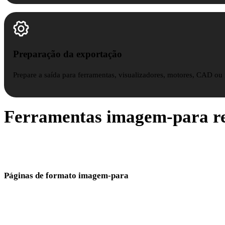
Preparação da exportação
Prepare a saída para ferramentas, visualizadores, motores, CAD ou
Ferramentas imagem-para re
Escolha o formato de saída para a próxima etapa de modelagem, AR,
CAD ou impressão.
Páginas de formato imagem-para
Use a mesma imagem de origem no formato que seu fluxo precisa.
Imagem para OBJ