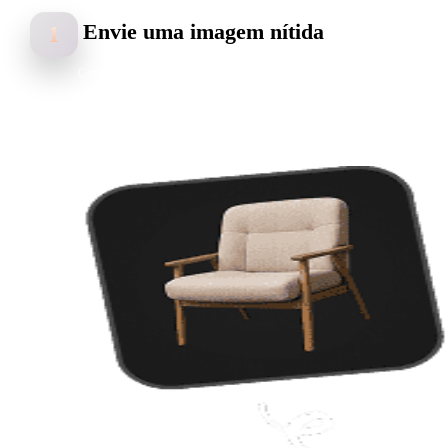
Envie uma imagem nítida
1
Comece com logotipos, esboços, arte e imagens de produto. Assunto
claros, bom contraste e silhuetas legíveis ajudam a gerar melhores
resultados em 3MF.