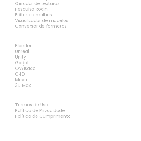
Gerador de texturas
Pesquisa Rodin
Editor de malhas
Visualizador de modelos
Conversor de formatos
PLUG-INS
Blender
Unreal
Unity
Godot
OV/Isaac
C4D
Maya
3D Max
LEGAL
Termos de Uso
Política de Privacidade
Política de Cumprimento
Fale Conosco