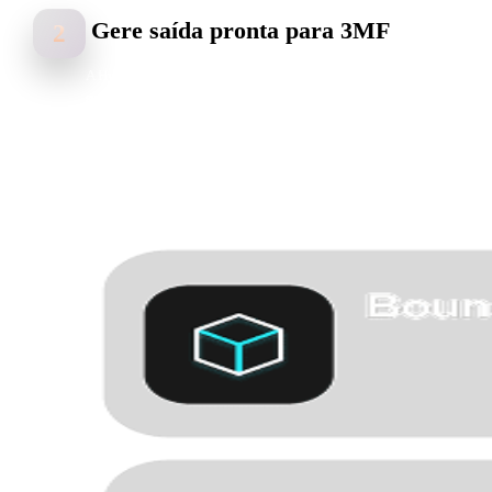
Gere saída pronta para 3MF
2
A Hyper3D analisa bordas, pistas de profundidade, cor e detalhes de
superfície para criar um asset útil para fluxos 3MF.