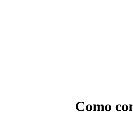
ComfyUI
Estilos
Abstract
Anime
Fantasy
Flat
Industrial
Isometric
Minimalist
Modern
Pixel Art
Realistic
Como co
Voxel
Envie uma imagem de origem, 