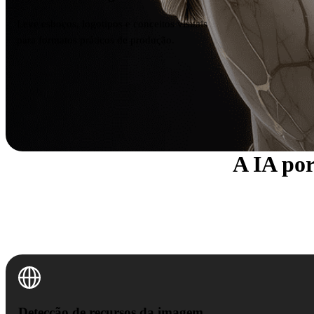
Leve esboços, logotipos e conceitos visuais
para formatos práticos de produção.
A IA po
Detecção de recursos da imagem