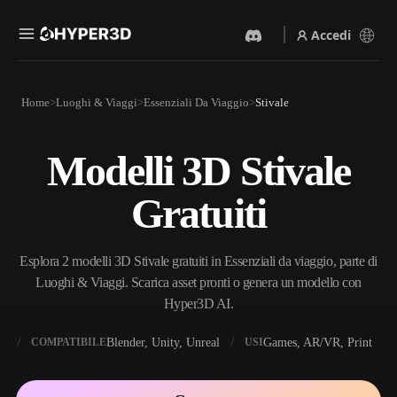
Accedi
Prodotti
Home
Luoghi & Viaggi
Essenziali Da Viaggio
Stivale
Funzionalità
Rodin
ChatAvatar
API
Modelli 3D Stivale
Da Immagine A 3D
Da Testo A 3D
Prezzi
Carica un'immagine, ottieni
Dal prompt di testo
Gratuiti
un oggetto 3D all'istante.
all'oggetto 3D — all'istante.
Risorse
Generatore Di Immagini IA
Generatore Video IA
Genera immagini di alta
Crea video da testo o
Esplora 2 modelli 3D Stivale gratuiti in Essenziali da viaggio, parte di
qualità da un semplice
immagini con l'AI.
prompt.
Luoghi & Viaggi. Scarica asset pronti o genera un modello con
Community
Hyper3D AI.
API
Integra la nostra AI creativa
nella tua app o nel tuo flusso
X
Blender, Unity, Unreal
Games, AR/VR, Print
COMPATIBILE
USI
Storia
Ricerca
Blog
di lavoro.
OmniCraft