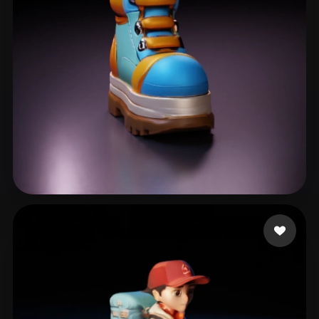
ComfyUI
21
Stili
Abstract
Anime
Cartoon
Cel-Shaded
Fantasy
Flat
Gothic
Hand-Painted
Industrial
Isometric
Low Poly
Medieval
Minimalist
Modern
Organic
Photorealistic
Rokoko
26 mi piace
Pixel Art
Realistic
Retro
Stylized
Voxel