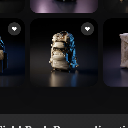
 Art
Realistic
Retro
Andreyvhc
29 mi piace
Sant
e
hacabo2123
5 mi piace
Nom 