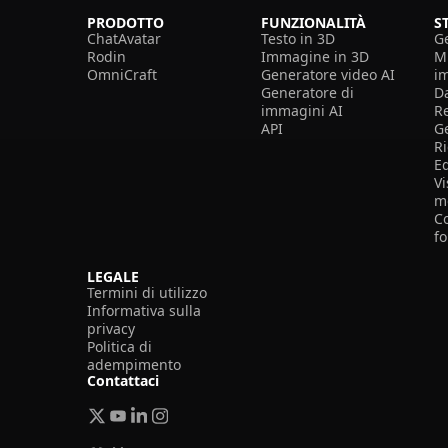
PRODOTTO
FUNZIONALITÀ
S
ChatAvatar
Testo in 3D
G
Rodin
Immagine in 3D
Mi
OmniCraft
Generatore video AI
i
Generatore di
D
immagini AI
R
API
G
R
E
Vi
m
Co
f
LEGALE
Termini di utilizzo
Informativa sulla
privacy
Politica di
adempimento
Contattaci