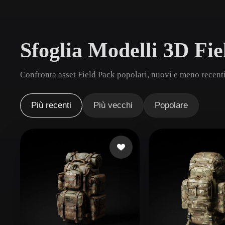
Casi D'uso
3D Printing
Animatio
Sfoglia Modelli 3D Fi
NFT Creation
E-commer
Jewelry
Metaverse
Confronta asset Field Pack popolari, nuovi e meno recenti
Design
Plug-In
Più recenti
Più vecchi
Popolare
Blender
Unity
Unreal
God
Stili
Abstract
Anime
Cart
Hand-Painted
Industrial
Isome