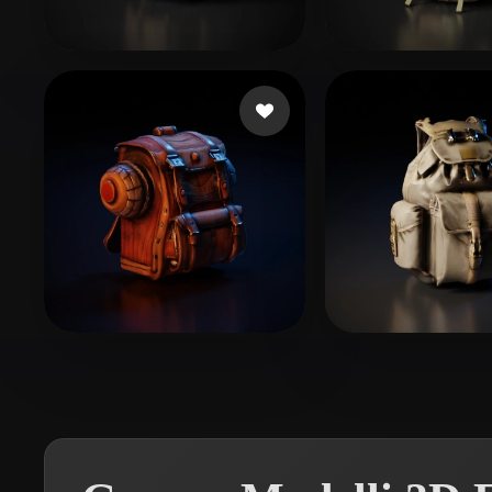
Organic
Photorealistic
Pixel
Sayavedra alejandro
76 mi piace
ToG
65 mi piace
1778effective
16 mi piace
Lems
20 mi piac