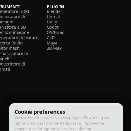
TRUMENTI
PLUG-IN
eneratore HDRI
Blender
glioratore di
Unreal
mmagini
Unity
a vettore a 3D
Godot
emix immagine
OV/Isaac
eneratore di texture
C4D
icerca Rodin
Maya
ditor mesh
3D Max
sualizzatore di
odelli
nvertitore di
ormati
Cookie preferences
We use essential cookies to keep Hyper3D working and
optional cookies to understand usage, improve the
experience, and support relevant marketing.