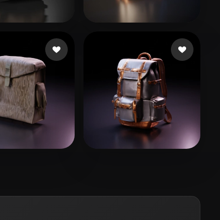
Stylized
Voxel
ana Fernando
31 mi piace
Huang Shuqin
38 mi piace
Acae
8 mi piace
cult golden
13 mi piace