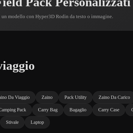
ield Pack Personalizzati
ra un modello con Hyper3D Rodin da testo o immagine.
viaggio
aino Da Viaggio
Zaino
Pack Utility
Zaino Da Carico
Camping Pack
Carry Bag
Bagaglio
Carry Case
Stivale
Laptop