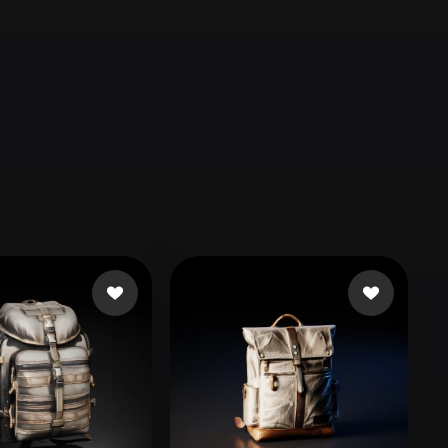
Automotive
Design
Character
Design
21
Flat
Gothic
Minimalist
Modern