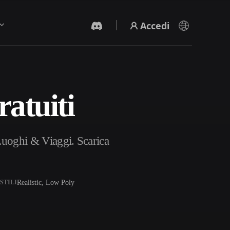
Accedi
atuiti
Generatore Video IA
Crea video da testo o immagini con l'AI.
 Luoghi & Viaggi. Scarica
Realistic, Low Poly
STILI
Editor mesh 3D