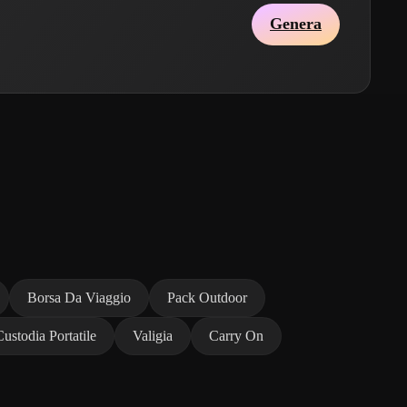
Genera
Borsa Da Viaggio
Pack Outdoor
Custodia Portatile
Valigia
Carry On