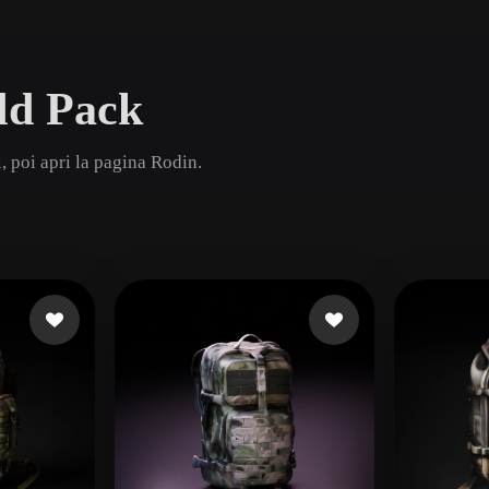
Game
n
Development
eld Pack
ce
VR/AR
Mechanical
, poi apri la pagina Rodin.
Engineering
ot
Maya
3DS Max
ComfyUI
oon
Cel-Shaded
Fantasy
tric
Low Poly
Medieval