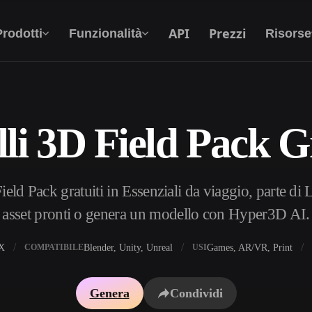
API
Prezzi
Prodotti
Funzionalità
Risorse
li 3D Field Pack Gr
Da Testo A 3D
Dal prompt di testo all'oggetto 3D —
all'istante.
eld Pack gratuiti in Essenziali da viaggio, parte di
API
Integra la nostra AI creativa nella tua app o nel
asset pronti o genera un modello con Hyper3D AI.
tuo flusso di lavoro.
X
Blender, Unity, Unreal
Games, AR/VR, Print
COMPATIBILE
USI
i texture IA
Motore di ricerca per modelli 3D
Genera
Condividi
HDRI IA
Convertitore da SVG a 3D