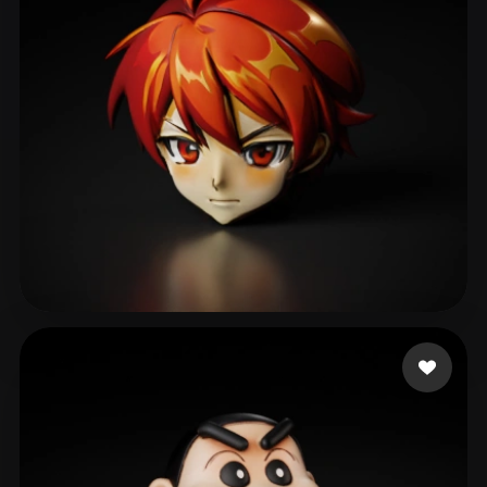
2067633083@qq.com
48 curtidas