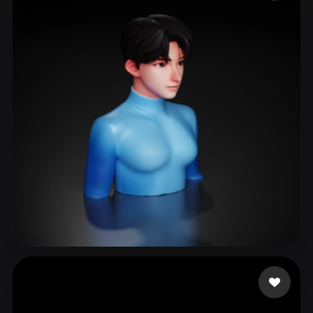
ComfyUI
21
Estilos
Abstract
Anime
Cartoon
Cel-Shaded
Fantasy
Flat
Gothic
Hand-Painted
Industrial
Isometric
Low Poly
Medieval
Minimalist
Modern
Organic
Photorealistic
Pixel Art
Realistic
Retro
Stylized
Voxel
jo sh
18 curtidas