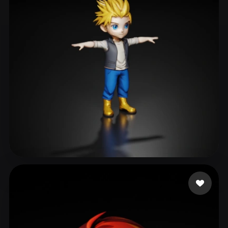
dawood faizan
98 curtidas