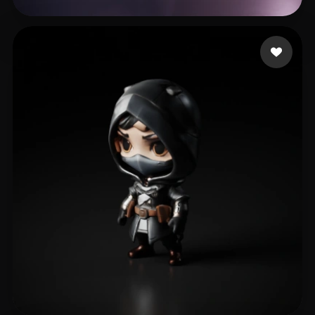
Barrientos Natera Is
30 curtidas