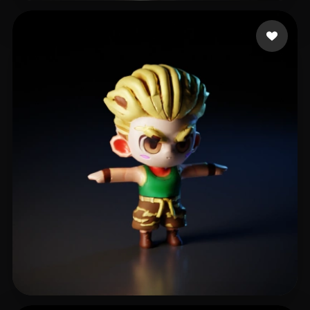
alole
30 curtidas