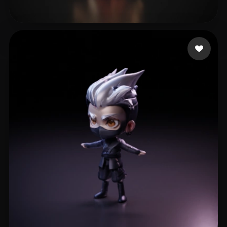
jiamei1818
61 curtidas