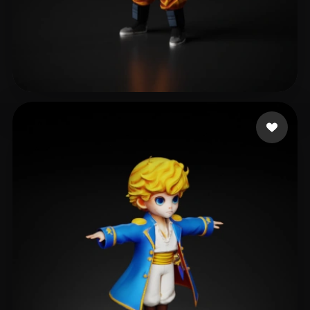
x56d001
251 curtidas