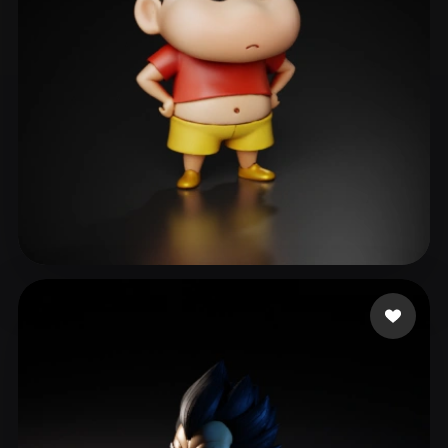
66
313 curtidas