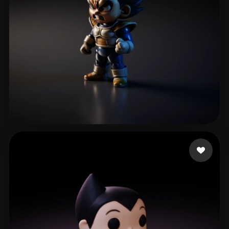
FAba
110 curtidas