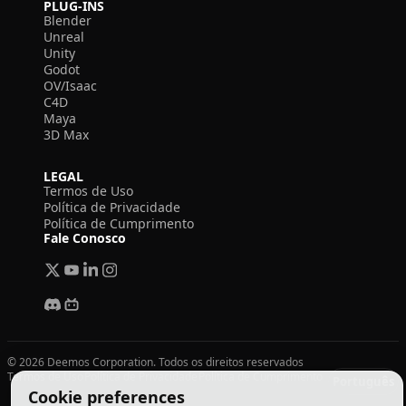
PLUG-INS
Blender
Unreal
Unity
Godot
OV/Isaac
C4D
Maya
3D Max
LEGAL
Termos de Uso
Política de Privacidade
Política de Cumprimento
Fale Conosco
© 2026 Deemos Corporation. Todos os direitos reservados
Termos de Uso
Política de Privacidade
Política de Cumprimento
Português
Cookie preferences