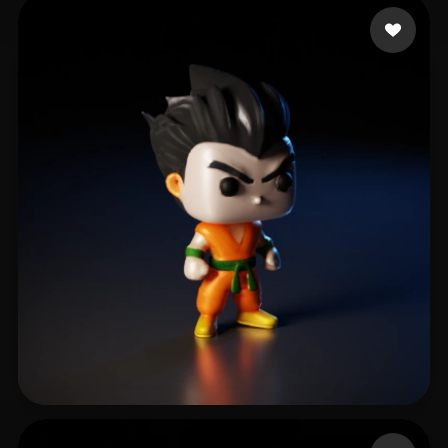
Support UberMC
18 curtidas
Muchamad Laurent
19 curtidas