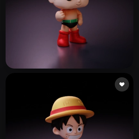
luc1dni9htmare
42 curtidas