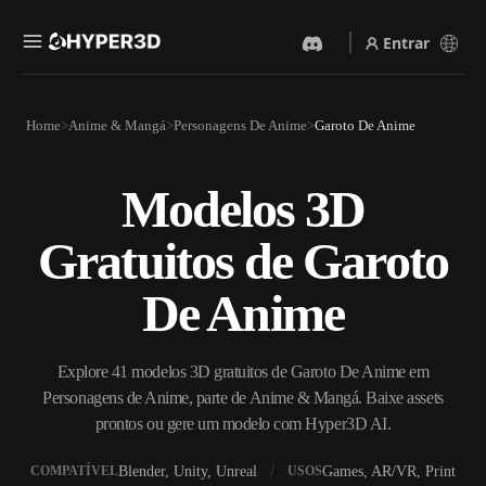
Entrar
Produtos
Home
Anime & Mangá
Personagens De Anime
Garoto De Anime
Recursos
Rodin
ChatAvatar
API
Modelos 3D
Imagem Para 3D
Texto Para 3D
Preços
Envie uma imagem e receba
Do prompt de texto ao objeto
Gratuitos de Garoto
um objeto 3D na hora.
3D — na hora.
Recursos
Gerador De Imagens IA
Gerador De Vídeo IA
De Anime
Gere visuais de alta qualidade
Crie vídeos a partir de texto
a partir de um prompt
ou imagens com IA.
simples.
Comunidade
Explore 41 modelos 3D gratuitos de Garoto De Anime em
API
Personagens de Anime, parte de Anime & Mangá. Baixe assets
Integre nossa IA criativa ao
seu app ou fluxo de trabalho.
prontos ou gere um modelo com Hyper3D AI.
História
Pesquisa
Blog
OmniCraft
Blender, Unity, Unreal
Games, AR/VR, Print
COMPATÍVEL
USOS