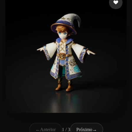
Khalil Anas
28 curtidas
←
Anterior
1 / 3
Próximo
→