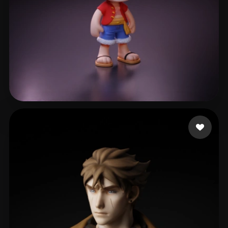
gzpy xing
797 curtidas