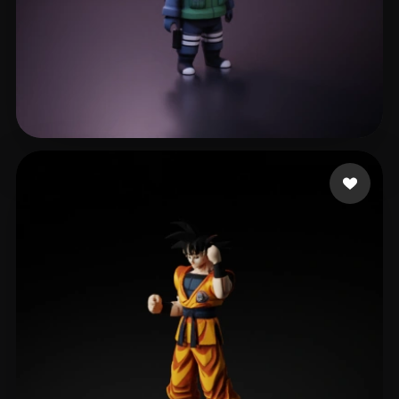
wen lan
560 curtidas