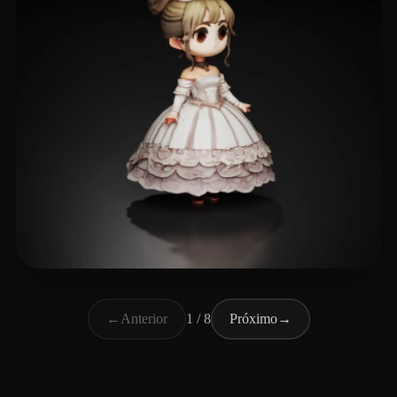
Ludashov Anton
250 curtidas
←
Anterior
1 / 8
Próximo
→