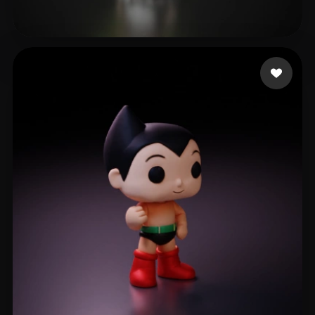
景
109 curtidas