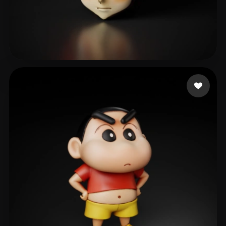
2067633083@qq.com
48 curtidas