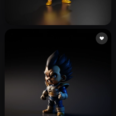
66
313 curtidas