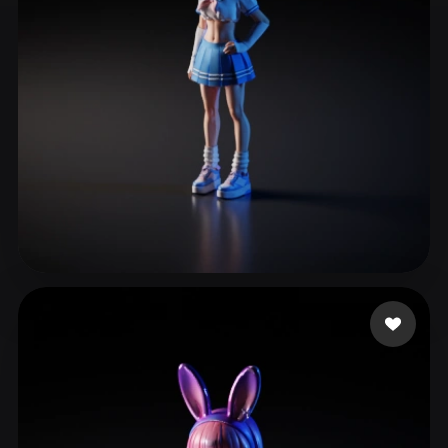
ComfyUI
21
Estilos
Abstract
Anime
Cartoon
Cel-Shaded
Fantasy
Flat
Gothic
Hand-Painted
Industrial
Isometric
Low Poly
Medieval
Minimalist
Modern
Organic
Photorealistic
Fabricio GAMER
3 curtidas
Pixel Art
Realistic
Retro
Stylized
Voxel