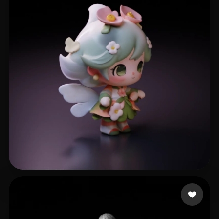
x
409 curtidas