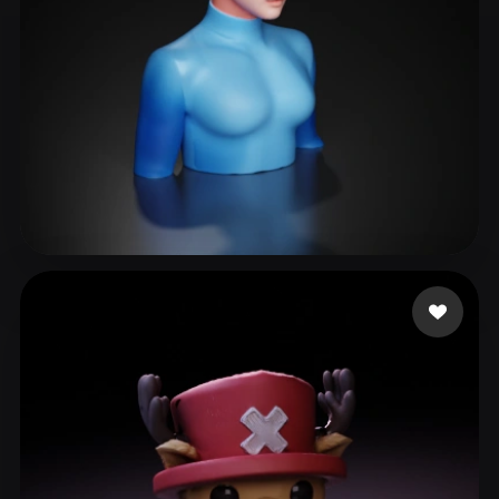
jo sh
18 curtidas