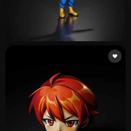
dawood faizan
98 curtidas