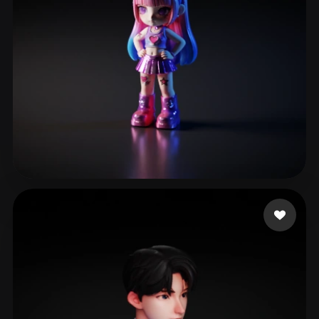
eEhyQx
191 curtidas