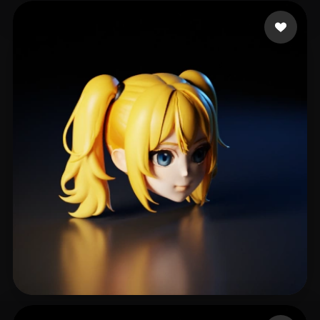
eEhyQx
61 curtidas
Andrew Diaz
201 curtidas