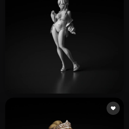
eEhyQx
358 curtidas