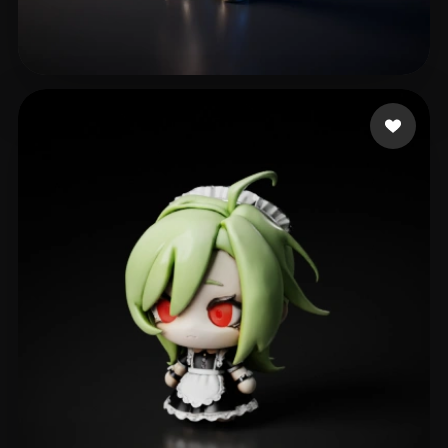
FAba
110 curtidas