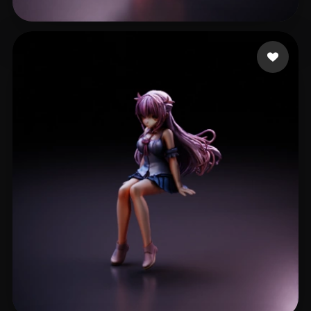
luc1dni9htmare
42 curtidas