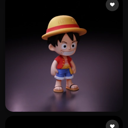
gzpy xing
797 curtidas