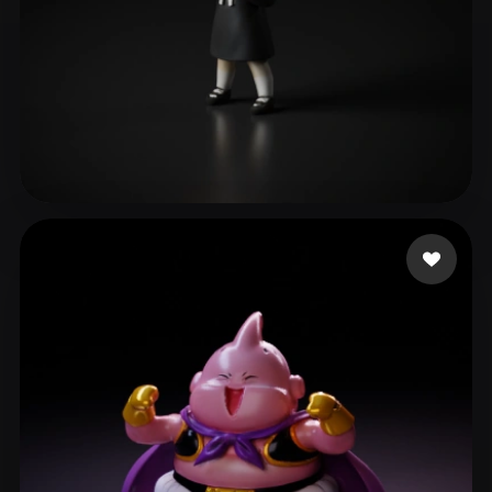
ave mujica
102 curtidas