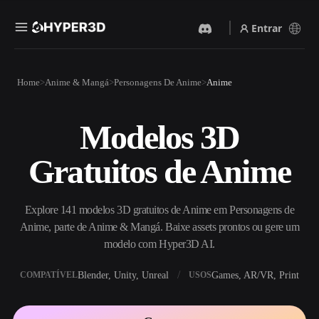
Entrar
Produtos
Home
Anime & Mangá
Personagens De Anime
Anime
Recursos
Rodin
ChatAvatar
API
Modelos 3D
Imagem Para 3D
Texto Para 3D
Preços
Envie uma imagem e receba
Do prompt de texto ao objeto
Gratuitos de Anime
um objeto 3D na hora.
3D — na hora.
Recursos
Gerador De Imagens IA
Gerador De Vídeo IA
Gere visuais de alta qualidade
Crie vídeos a partir de texto
Explore 141 modelos 3D gratuitos de Anime em Personagens de
a partir de um prompt
ou imagens com IA.
simples.
Anime, parte de Anime & Mangá. Baixe assets prontos ou gere um
Comunidade
modelo com Hyper3D AI.
API
Integre nossa IA criativa ao
Blender, Unity, Unreal
Games, AR/VR, Print
COMPATÍVEL
USOS
seu app ou fluxo de trabalho.
História
Pesquisa
Blog
OmniCraft