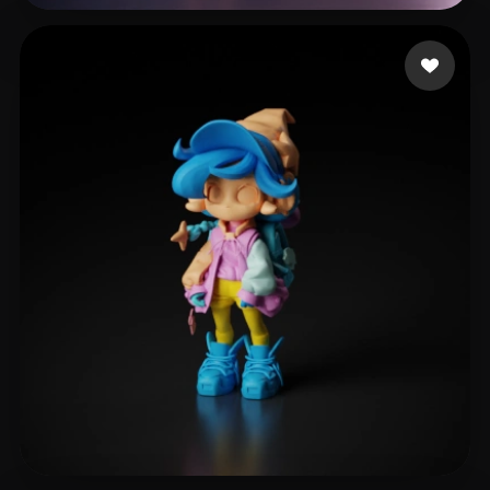
Legends KG
236 curtidas