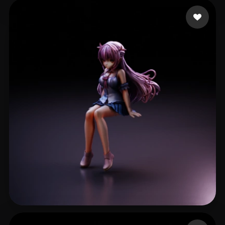
42 点赞
luc1dni9htmare
236 点赞
Legends KG