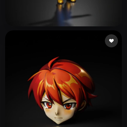
98 点赞
dawood faizan