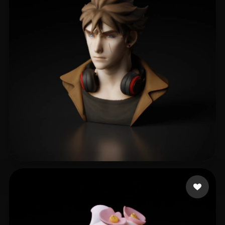
109 点赞
Hugo Danillo