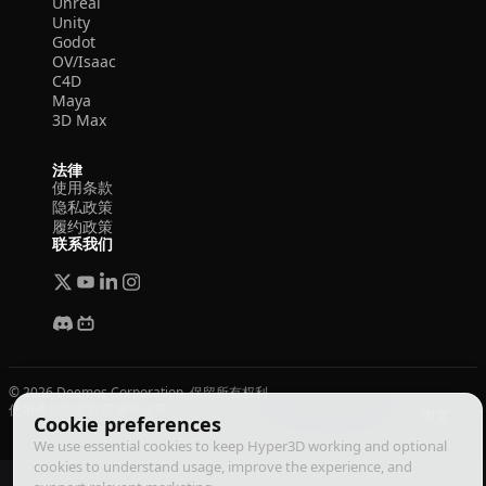
Unreal
Unity
Godot
OV/Isaac
C4D
Maya
3D Max
法律
使用条款
隐私政策
履约政策
联系我们
© 2026 Deemos Corporation. 保留所有权利
使用条款
隐私政策
履约政策
中文
Cookie preferences
We use essential cookies to keep Hyper3D working and optional
cookies to understand usage, improve the experience, and