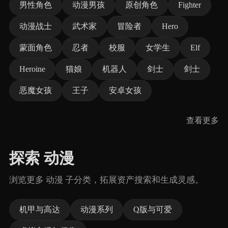
男性角色
动漫男孩
原创角色
Fighter
动漫战士
武术家
冒险者
Hero
蒙面角色
忍者
校服
女学生
Elf
Heroine
猫娘
机器人
剑士
剑士
恶魔女孩
王子
安卓女孩
查看更多
探索 动漫
浏览更多 动漫 子分类，拓展资产搜索和生成灵感。
机甲与高达
动漫系列
Q版与可爱