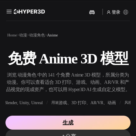
登录
产品
Home
动漫
动漫角色
Anime
功能
Rodin
ChatAvatar
API
免费 Anime 3D 模型
图片转 3D
文本转 3D
定价
上传一张图片，即刻获得 3D
从文字提示到 3D 物体 ——
物体。
即刻完成。
资源
浏览 动漫角色 中的 141 个免费 Anime 3D 模型，所属分类为
AI 视频生成器
AI 图片生成器
动漫。你可以查看适合 3D 打印、游戏、动画、AR/VR 和产
用 AI 从文字或图片创作视
用一句简单提示生成高质量
品视觉的现成资产，也可以用 Hyper3D AI 生成自定义模型。
频。
视觉内容。
社区
Blender, Unity, Unreal
游戏、3D 打印、AR/VR、动画
写
软件
用途
风格
API
将我们的创意 AI 接入你的应
用或工作流。
故事
研究
博客
生成
OmniCraft