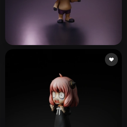
42 点赞
Taylor Poppia