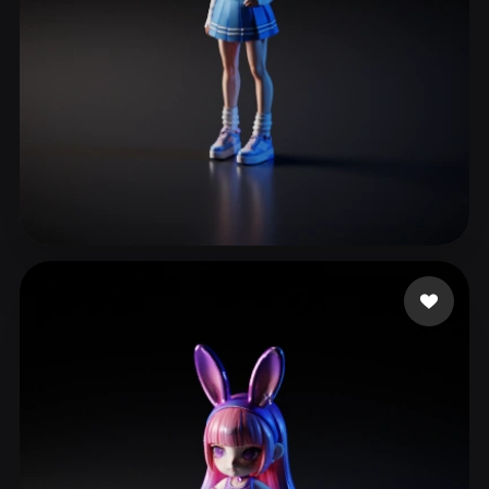
ComfyUI
21
风格
Abstract
Anime
Cartoon
Cel-Shaded
Fantasy
Flat
Gothic
Hand-Painted
Industrial
Isometric
Low Poly
Medieval
3 点赞
Fabricio GAMER
Minimalist
Modern
Organic
Photorealistic
Pixel Art
Realistic
Retro
Stylized
Voxel