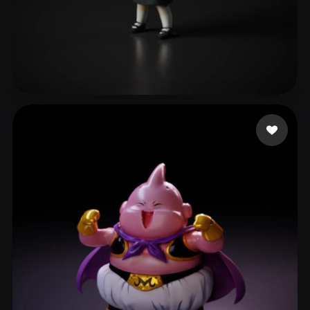
102 点赞
ave mujica