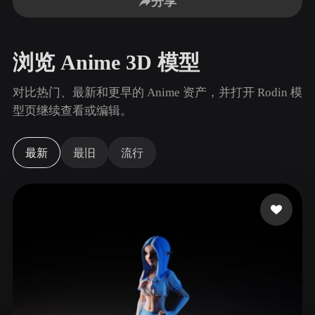
分享
用例
AI 图像重混
AI HDRI 生成器
3D 网格 편집기
3D Printing
Animation
AI 图像增强器
3D 模型搜索引擎
浏览 Anime 3D 模型
Game
Automotive
AI 纹理生成器
SVG 转 3D 转换器
Development
Design
对比热门、最新和更早的 Anime 资产，并打开 Rodin 模
NFT Creation
E-commerce
型页继续查看或编辑。
Character
VR/AR
Design
最新
最旧
流行
Metaverse
Jewelry Design
Mechanical
Engineering
插件
Blender
Unity
Unreal
Godot
Maya
3DS Max