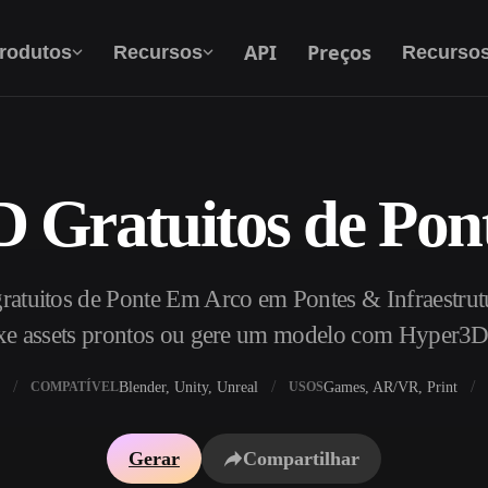
API
Preços
rodutos
Recursos
Recurso
D Gratuitos de Pon
Texto Para 3D
Do prompt de texto ao objeto 3D — na hora.
atuitos de Ponte Em Arco em Pontes & Infraestrutur
API
Integre nossa IA criativa ao seu app ou fluxo
xe assets prontos ou gere um modelo com Hyper3D
de trabalho.
Blender, Unity, Unreal
Games, AR/VR, Print
COMPATÍVEL
USOS
exturas IA
Motor de Busca de Modelos 3D
Gerar
Compartilhar
HDRI IA
Conversor de SVG para 3D