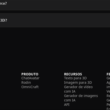
rco?
 3D?
PRODUTO
RECURSOS
F
ChatAvatar
Texto para 3D
G
Rodin
Imagem para 3D
A
OmniCraft
Gerador de vídeo
i
com IA
V
Gerador de imagens
R
com IA
G
API
P
E