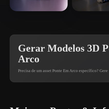
Organic
Photorealistic
Pixel
Rowen
72 curtidas
Sanzliot
13 curt
Gerar Modelos 3D P
Arco
Precisa de um asset Ponte Em Arco específico? Ge