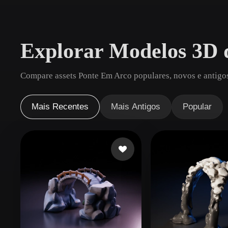
Casos De Uso
3D Printing
Animatio
Explorar Modelos 3D 
NFT Creation
E-commer
Jewelry
Metaverse
Compare assets Ponte Em Arco populares, novos e antigos
Design
Plug-Ins
Mais Recentes
Mais Antigos
Popular
Blender
Unity
Unreal
God
Estilos
Abstract
Anime
Cart
Hand-Painted
Industrial
Isome