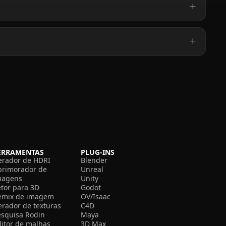
ERRAMENTAS
PLUG-INS
erador de HDRI
Blender
primorador de
Unreal
magens
Unity
etor para 3D
Godot
emix de imagem
OV/Isaac
erador de texturas
C4D
esquisa Rodin
Maya
ditor de malhas
3D Max