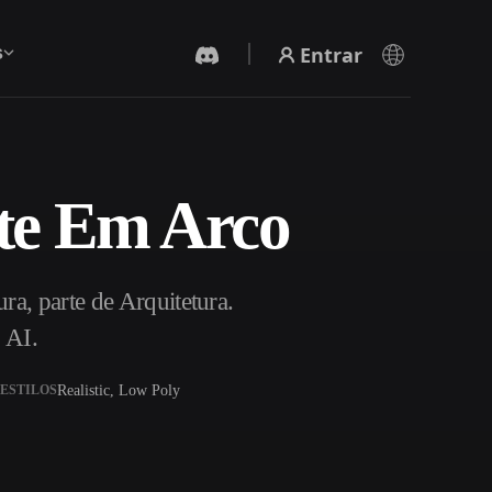
Entrar
s
te Em Arco
Gerador De Vídeo IA
Crie vídeos a partir de texto ou imagens com
IA.
a, parte de Arquitetura.
 AI.
Realistic, Low Poly
ESTILOS
Editor de Malhas 3D