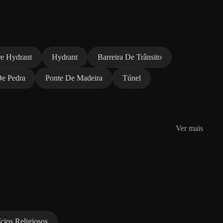
re Hydrant
Hydrant
Barreira De Trânsito
De Pedra
Ponte De Madeira
Túnel
Ver mais
ícios Religiosos