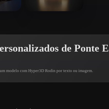
 Art
Realistic
Retro
idas
dsalka
21 curtidas
ersonalizados de Ponte 
re um modelo com Hyper3D Rodin por texto ou imagem.