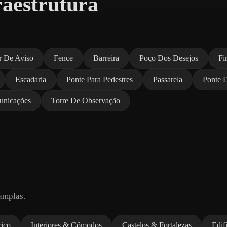
aestrutura
r De Aviso
Fence
Barreira
Poço Dos Desejos
Fi
Escadaria
Ponte Para Pedestres
Passarela
Ponte 
unicações
Torre De Observação
amplas.
rico
Interiores & Cômodos
Castelos & Fortalezas
Edif