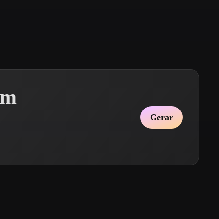
Stylized
Voxel
Em
Gerar