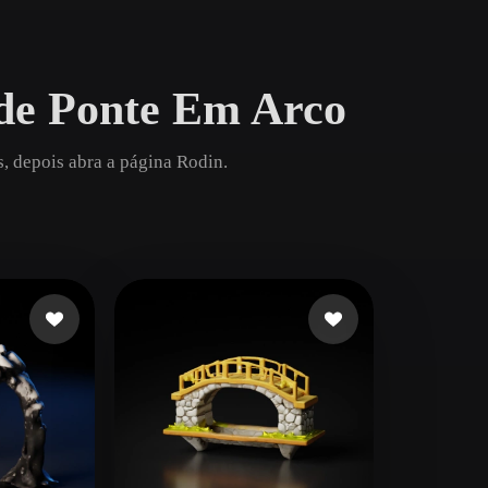
Game
n
Development
de Ponte Em Arco
ce
VR/AR
Mechanical
, depois abra a página Rodin.
Engineering
ot
Maya
3DS Max
ComfyUI
oon
Cel-Shaded
Fantasy
tric
Low Poly
Medieval