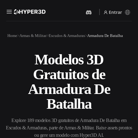
Entrar
Produtos
Home
Armas & Militar
Escudos & Armaduras
Armadura De Batalha
Recursos
Rodin
ChatAvatar
API
Modelos 3D
Imagem Para 3D
Texto Para 3D
Preços
Envie uma imagem e receba
Do prompt de texto ao objeto
Gratuitos de
um objeto 3D na hora.
3D — na hora.
Recursos
Gerador De Imagens IA
Gerador De Vídeo IA
Armadura De
Gere visuais de alta qualidade
Crie vídeos a partir de texto
a partir de um prompt
ou imagens com IA.
simples.
Batalha
Comunidade
API
Integre nossa IA criativa ao
seu app ou fluxo de trabalho.
Explore 189 modelos 3D gratuitos de Armadura De Batalha em
História
Pesquisa
Blog
Escudos & Armaduras, parte de Armas & Militar. Baixe assets prontos
OmniCraft
ou gere um modelo com Hyper3D AI.