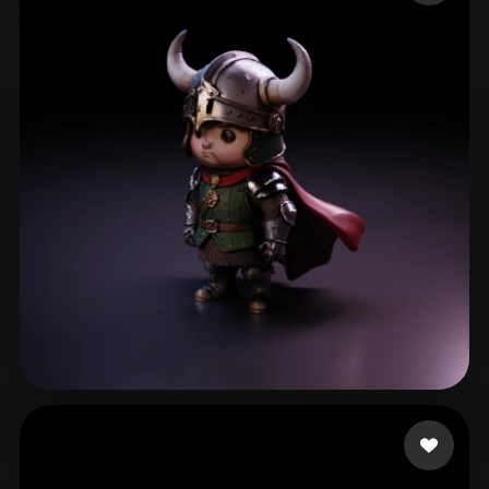
cyk
73 curtidas