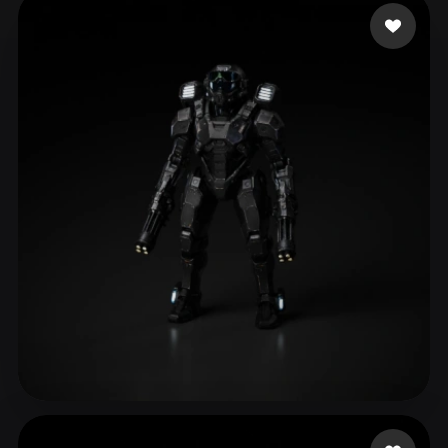
ComfyUI
21
Estilos
Abstract
Anime
Cartoon
Cel-Shaded
Fantasy
Flat
Gothic
Hand-Painted
Industrial
Isometric
Low Poly
Medieval
Minimalist
Modern
Organic
Photorealistic
Pixel Art
Realistic
Retro
Stylized
Voxel
eEhyQx
168 curtidas