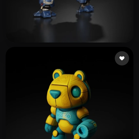
eEhyQx
313 curtidas