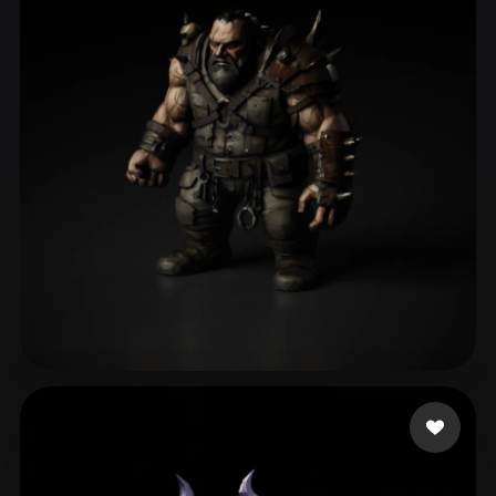
tribug1234
95 curtidas