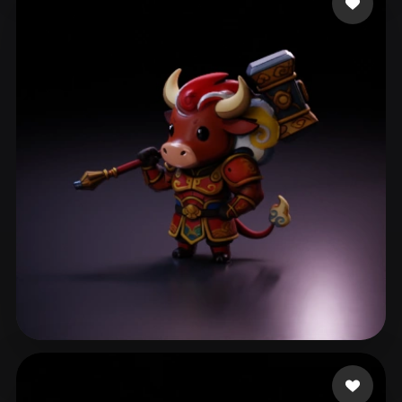
Nansang
24 curtidas