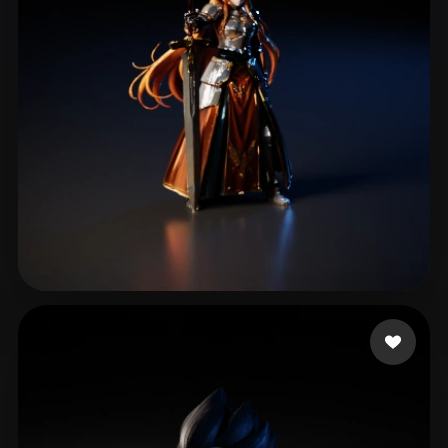
McLaughlin Rhoe
160 curtidas