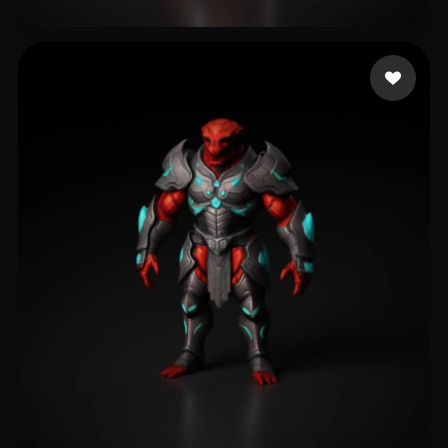
eEhyQx
207 curtidas