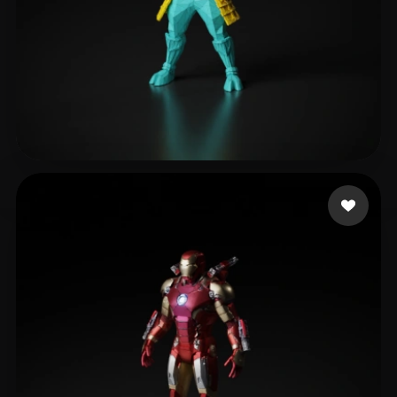
xcvs
112 curtidas