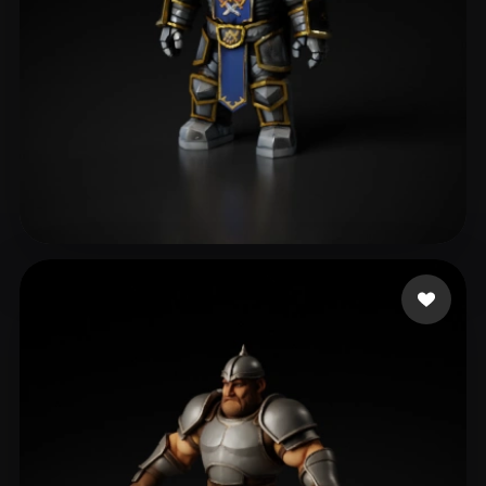
sands aaron
114 curtidas