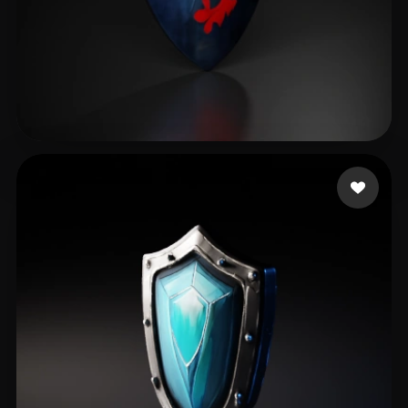
sun bohao
8 curtidas