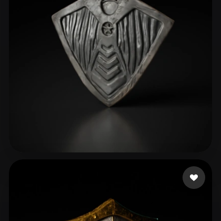
verse godzilla
12 curtidas