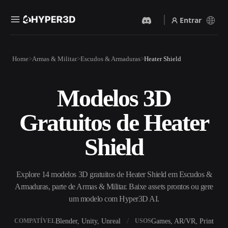
Entrar
Produtos
Home
Armas & Militar
Escudos & Armaduras
Heater Shield
Recursos
Rodin
ChatAvatar
API
Modelos 3D
Imagem Para 3D
Texto Para 3D
Preços
Envie uma imagem e receba
Do prompt de texto ao objeto
Gratuitos de Heater
um objeto 3D na hora.
3D — na hora.
Recursos
Gerador De Imagens IA
Gerador De Vídeo IA
Shield
Gere visuais de alta qualidade
Crie vídeos a partir de texto
a partir de um prompt
ou imagens com IA.
simples.
Comunidade
Explore 14 modelos 3D gratuitos de Heater Shield em Escudos &
API
Armaduras, parte de Armas & Militar. Baixe assets prontos ou gere
Integre nossa IA criativa ao
seu app ou fluxo de trabalho.
um modelo com Hyper3D AI.
História
Pesquisa
Blog
OmniCraft
Blender, Unity, Unreal
Games, AR/VR, Print
COMPATÍVEL
USOS