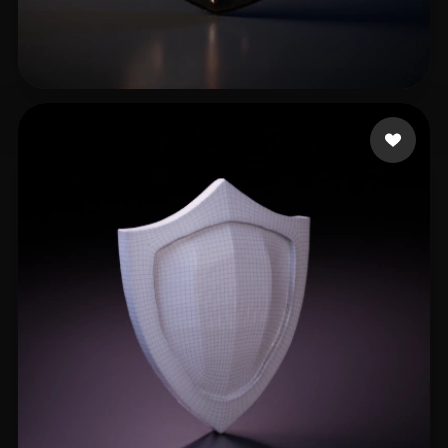
drs
9 curtidas