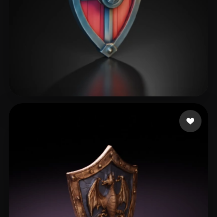
Björling Ivar
22 curtidas