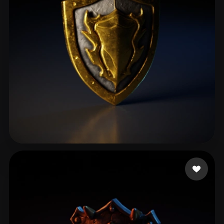
unrealuni
33 curtidas