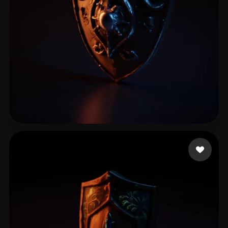
adasdas
19 curtidas