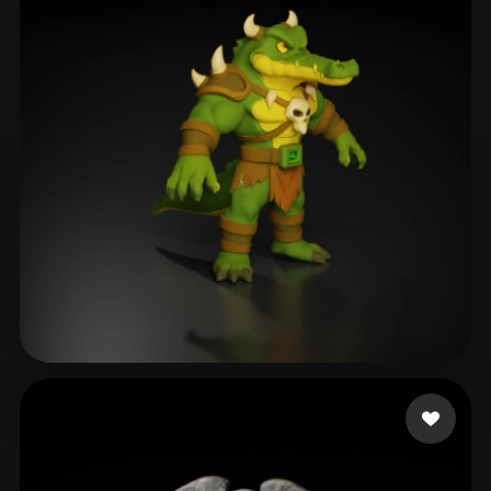
thebigkappa+rodin
150 curtidas