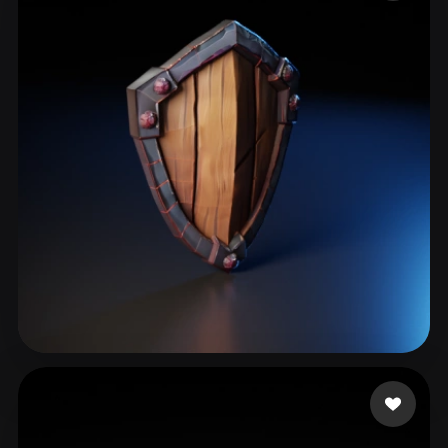
ComfyUI
21
Estilos
Abstract
Anime
Cartoon
Cel-Shaded
Fantasy
Flat
Gothic
Hand-Painted
Industrial
Isometric
Low Poly
Medieval
Minimalist
Modern
Organic
Photorealistic
Pixel Art
Realistic
Retro
Stylized
Voxel
Nabavi
41 curtidas