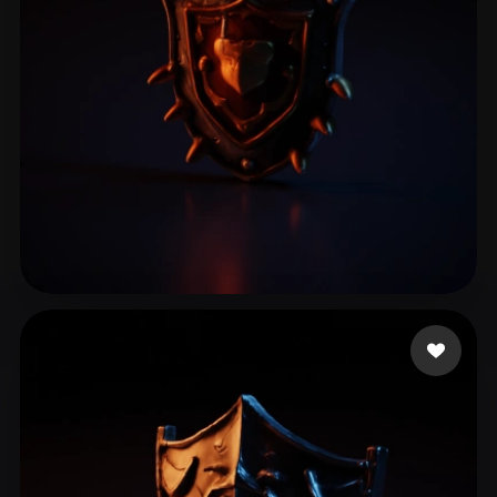
adasdas
16 curtidas