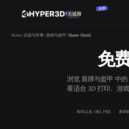
订阅
7天试用
免费
产品
Home
武器与军事
盾牌与盔甲
Heater Shield
功能
Rodin
ChatAvatar
API
免费 
图片转 3D
定价
上传一张图片，即刻获得 3D 物体。
资源
浏览 盾牌与盔甲 中的 1
AI 图片生成器
看适合 3D 打印、游戏
用一句简单提示生成高质量视觉内容。
社区
OmniCraft
GLB, OBJ, FBX
格式
兼容
AI 图像重混
AI 纹理生成器
故事
研究
博客
AI 图像增强器
AI HDRI 生成