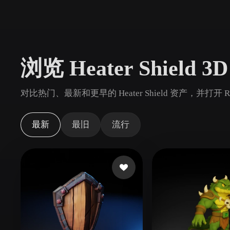
用例
3D Printing
Animatio
NFT Creation
E-commer
浏览 Heater Shield 
Jewelry
Metaverse
Design
对比热门、最新和更早的 Heater Shield 资产，并打开
插件
Blender
Unity
Unreal
God
最新
最旧
流行
风格
Abstract
Anime
Cart
Hand-Painted
Industrial
Isome