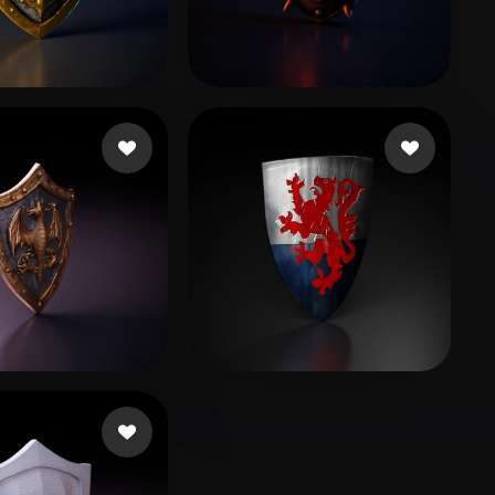
Stylized
Voxel
33 点赞
16 点赞
luni
adasdas
18 点赞
8 点赞
yk Dominik
sun bohao