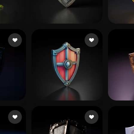
 Art
Realistic
Retro
150 点赞
12 点赞
odin
verse godzilla
unrea
10 点赞
22 点赞
sław
Björling Ivar
Blosz