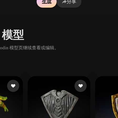
生成
分享
Game
n
Development
ce
VR/AR
3D 模型
Mechanical
Engineering
 Rodin 模型页继续查看或编辑。
ot
Maya
3DS Max
ComfyUI
oon
Cel-Shaded
Fantasy
tric
Low Poly
Medieval