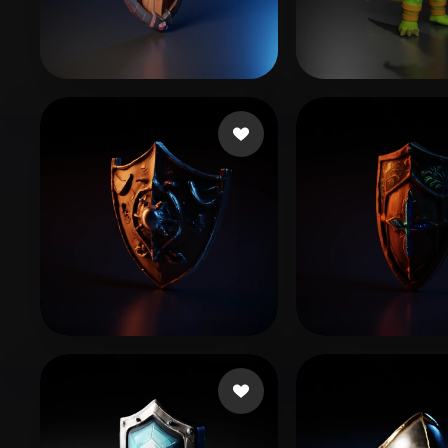
Organic
Photorealistic
Pixel
41 点赞
Nabavi
thebigkappa+r
19 点赞
adasdas
Grabowy Rado