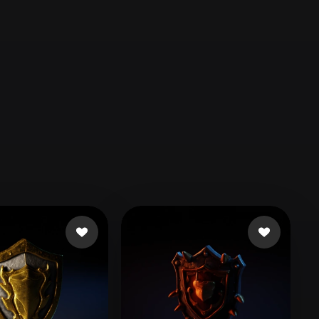
Automotive
Design
Character
Design
21
Flat
Gothic
Minimalist
Modern