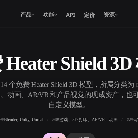
API
定价
产品
功能
资源
Heater Shield 3
文本转 3D
从文字提示到 3D 物体 —— 即刻完成。
4 个免费 Heater Shield 3D 模型，所属
API
将我们的创意 AI 接入你的应用或工作
、动画、AR/VR 和产品视觉的现成资产，也可以用 
流。
自定义模型。
Blender, Unity, Unreal
游戏、3D 打印、AR/VR、动画
写
软件
用途
风格
3D 模型搜索引擎
器
SVG 转 3D 转换器