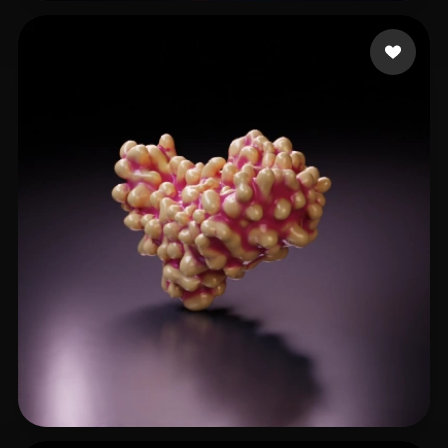
test55
5 curtidas