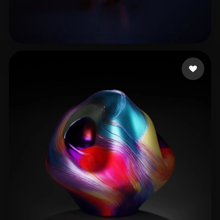
test91
10 curtidas