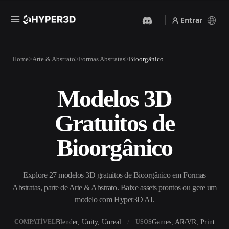
Entrar
Produtos
Home
Arte & Abstrato
Formas Abstratas
Bioorgânico
Recursos
Rodin
ChatAvatar
API
Modelos 3D
Imagem Para 3D
Texto Para 3D
Preços
Envie uma imagem e receba
Do prompt de texto ao objeto
Gratuitos de
um objeto 3D na hora.
3D — na hora.
Recursos
Gerador De Imagens IA
Gerador De Vídeo IA
Bioorgânico
Gere visuais de alta qualidade
Crie vídeos a partir de texto
a partir de um prompt
ou imagens com IA.
simples.
Comunidade
Explore 27 modelos 3D gratuitos de Bioorgânico em Formas
API
Abstratas, parte de Arte & Abstrato. Baixe assets prontos ou gere um
Integre nossa IA criativa ao
seu app ou fluxo de trabalho.
modelo com Hyper3D AI.
História
Pesquisa
Blog
OmniCraft
Blender, Unity, Unreal
Games, AR/VR, Print
COMPATÍVEL
USOS