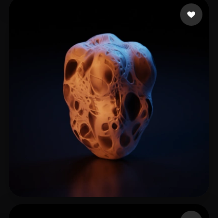
gundff
6 curtidas
杨 毅
10 curtidas