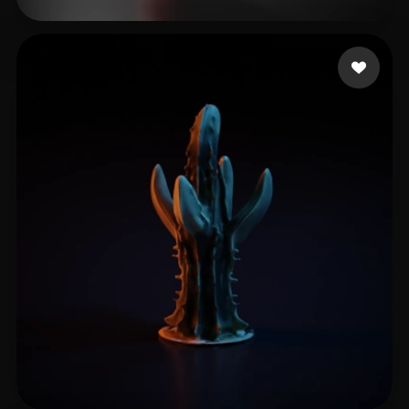
meloneLenny
5 curtidas