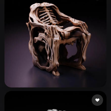
ComfyUI
21
Estilos
Abstract
Anime
Cartoon
Cel-Shaded
Fantasy
Flat
Gothic
Hand-Painted
Industrial
Isometric
Low Poly
Medieval
Minimalist
Modern
Organic
Photorealistic
Pixel Art
Realistic
Retro
Stylized
Voxel
psyonicopcrow
60 curtidas