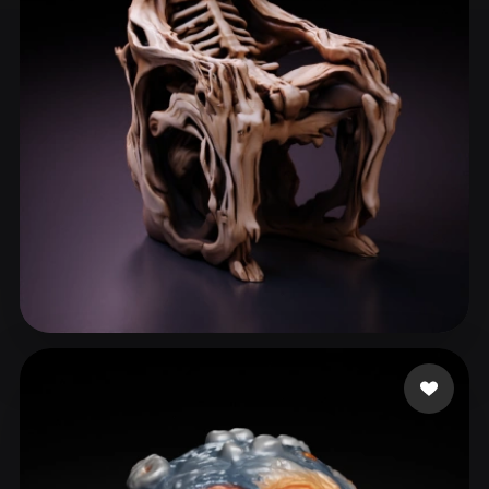
ComfyUI
21
Stiller
Abstract
Anime
Cartoon
Cel-Shaded
Fantasy
Flat
Gothic
Hand-Painted
Industrial
Isometric
Low Poly
Medieval
Minimalist
Modern
Organic
Photorealistic
Pixel Art
Realistic
Retro
Stylized
psyonicopcrow
60 beğeni
Voxel