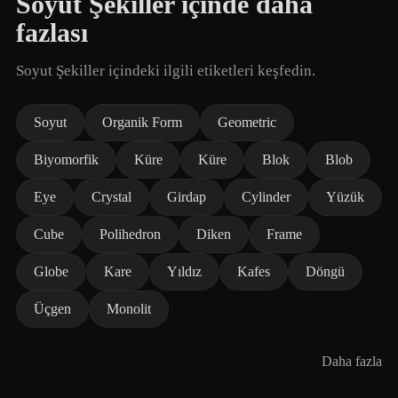
Soyut Şekiller içinde daha
fazlası
Soyut Şekiller içindeki ilgili etiketleri keşfedin.
Soyut
Organik Form
Geometric
Biyomorfik
Küre
Küre
Blok
Blob
Eye
Crystal
Girdap
Cylinder
Yüzük
Cube
Polihedron
Diken
Frame
Globe
Kare
Yıldız
Kafes
Döngü
Üçgen
Monolit
Daha fazla