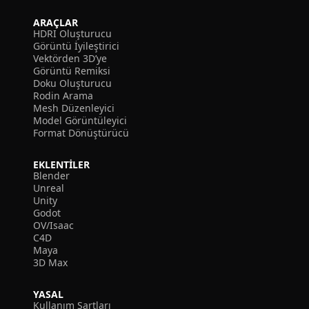
ARAÇLAR
HDRI Oluşturucu
Görüntü İyileştirici
Vektörden 3D’ye
Görüntü Remiksi
Doku Oluşturucu
Rodin Arama
Mesh Düzenleyici
Model Görüntüleyici
Format Dönüştürücü
EKLENTILER
Blender
Unreal
Unity
Godot
OV/Isaac
C4D
Maya
3D Max
YASAL
Kullanım Şartları