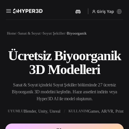
Giriş Yap
Ürünler
Home
Sanat & Soyut
Soyut Şekiller
Biyoorganik
Özellikler
Rodin
ChatAvatar
API
Ücretsiz Biyoorganik
Görselden 3D’ye
Metinden 3D’ye
Fiyatlandırma
Bir resim yükleyin, anında
Metin isteminden 3D nesneye
3D Modelleri
3D nesne elde edin.
— anında.
Kaynaklar
Yapay Zeka Video
Yapay Zeka Görüntü
Oluşturucu
Oluşturucu
Sanat & Soyut içindeki Soyut Şekiller bölümünde 27 ücretsiz
Yapay zekayla metinden ya
Basit bir istemle
da görsellerden video
yüksek‑kaliteli görseller
Biyoorganik 3D modelini keşfedin. Hazır assetleri indirin veya
Topluluk
oluşturun.
üretin.
Hyper3D AI ile model oluşturun.
API
Yaratıcı yapay zekamızı
Blender, Unity, Unreal
Games, AR/VR, Print
UYUMLU
KULLANIM
Hikaye
Araştırma
Blog
uygulamanıza ya da iş
akışınıza entegre edin.
OmniCraft