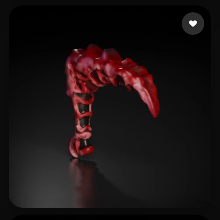
Heineman Joshua
15 beğeni