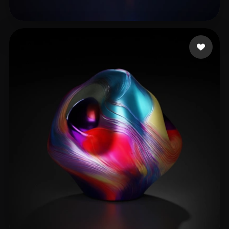
test91
10 beğeni