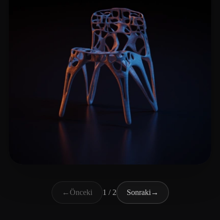
Travis
15 beğeni
←
Önceki
1 / 2
Sonraki
→