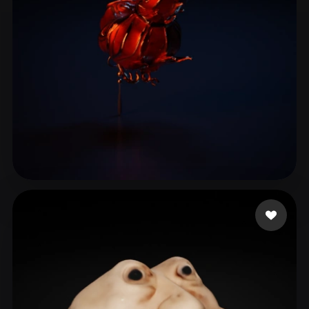
Woody
5 beğeni