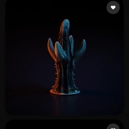
meloneLenny
5 beğeni
test55
5 beğeni