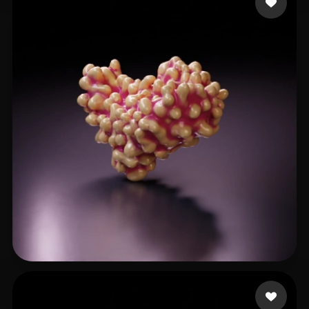
gundff
6 beğeni