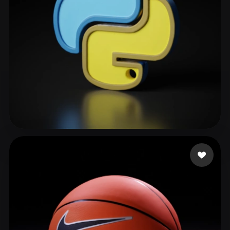
david aviv
141 curtidas