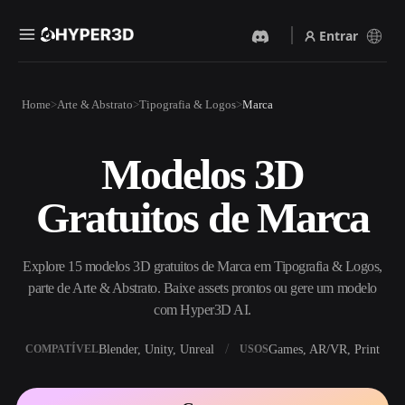
Entrar
Produtos
Home
Arte & Abstrato
Tipografia & Logos
Marca
Recursos
Rodin
ChatAvatar
API
Modelos 3D
Imagem Para 3D
Texto Para 3D
Preços
Envie uma imagem e receba
Do prompt de texto ao objeto
Gratuitos de Marca
um objeto 3D na hora.
3D — na hora.
Recursos
Gerador De Imagens IA
Gerador De Vídeo IA
Gere visuais de alta qualidade
Crie vídeos a partir de texto
Explore 15 modelos 3D gratuitos de Marca em Tipografia & Logos,
a partir de um prompt
ou imagens com IA.
simples.
parte de Arte & Abstrato. Baixe assets prontos ou gere um modelo
Comunidade
com Hyper3D AI.
API
Integre nossa IA criativa ao
Blender, Unity, Unreal
Games, AR/VR, Print
COMPATÍVEL
USOS
seu app ou fluxo de trabalho.
História
Pesquisa
Blog
OmniCraft