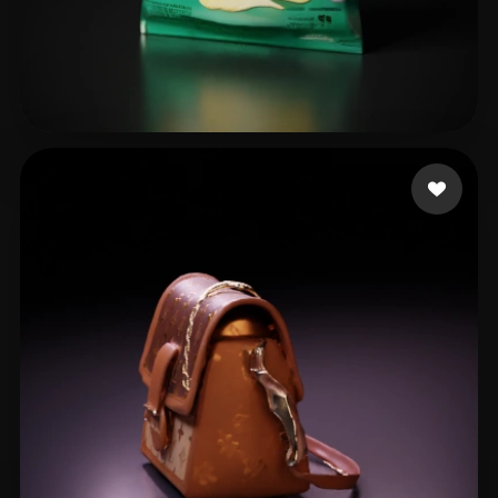
_ saaih
23 curtidas