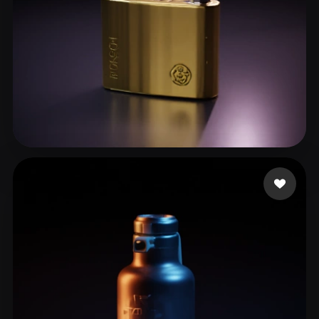
ShijiaPeng
38 curtidas