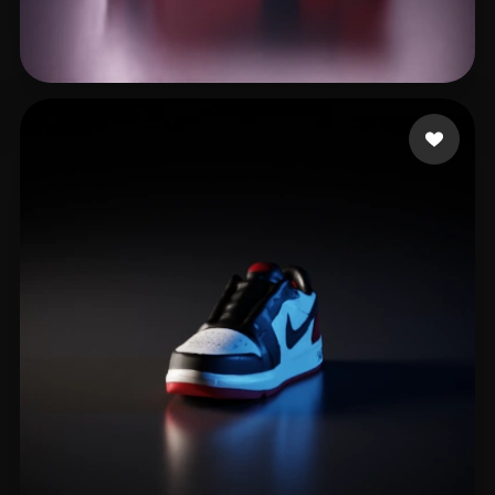
Merfin Faisal
7 curtidas