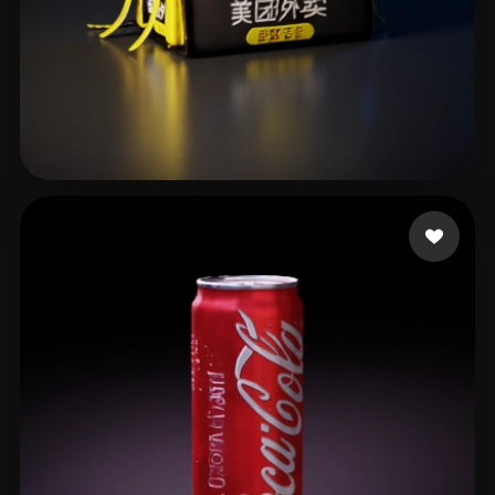
HanJuly
22 curtidas