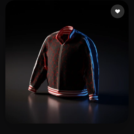
T-BOY
10 curtidas
TV Hayz
11 curtidas