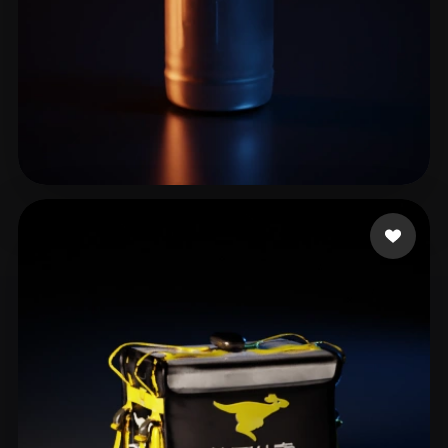
Vishwanathan Vibin
5 curtidas