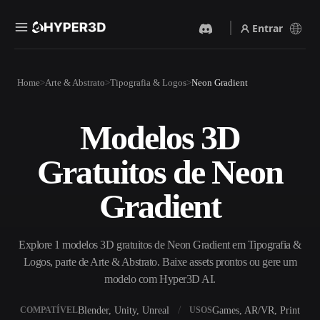
Entrar
Produtos
Home
Arte & Abstrato
Tipografia & Logos
Neon Gradient
Recursos
Rodin
ChatAvatar
API
Modelos 3D
Imagem Para 3D
Texto Para 3D
Preços
Envie uma imagem e receba
Do prompt de texto ao objeto
Gratuitos de Neon
um objeto 3D na hora.
3D — na hora.
Recursos
Gerador De Imagens IA
Gerador De Vídeo IA
Gradient
Gere visuais de alta qualidade
Crie vídeos a partir de texto
a partir de um prompt
ou imagens com IA.
simples.
Comunidade
Explore 1 modelos 3D gratuitos de Neon Gradient em Tipografia &
API
Logos, parte de Arte & Abstrato. Baixe assets prontos ou gere um
Integre nossa IA criativa ao
seu app ou fluxo de trabalho.
modelo com Hyper3D AI.
História
Pesquisa
Blog
OmniCraft
Blender, Unity, Unreal
Games, AR/VR, Print
COMPATÍVEL
USOS