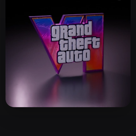
ComfyUI
21
Estilos
Abstract
Anime
Cartoon
Cel-Shaded
Fantasy
Flat
Gothic
Hand-Painted
Industrial
Isometric
Low Poly
Medieval
Minimalist
Modern
Organic
Photorealistic
Pixel Art
Realistic
Retro
Stylized
Voxel
ggflick7
8 curtidas