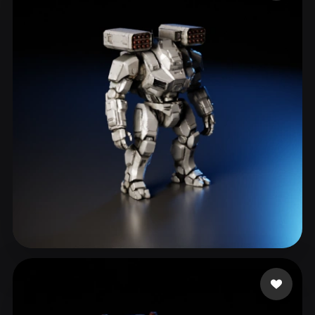
ComfyUI
21
Estilos
Abstract
Anime
Cartoon
Cel-Shaded
Fantasy
Flat
Gothic
Hand-Painted
Industrial
Isometric
Low Poly
Medieval
Minimalist
Modern
Organic
Photorealistic
Pixel Art
Realistic
Retro
Stylized
Voxel
253549
159 curtidas