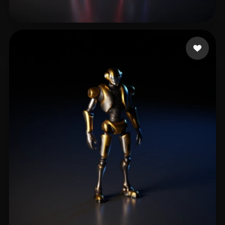
Dworzyński Bartosz
17 curtidas