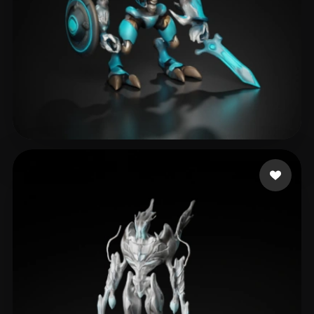
fuckytc
139 curtidas