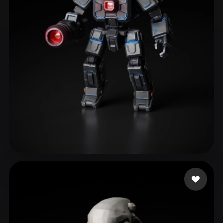
eEhyQx
163 curtidas