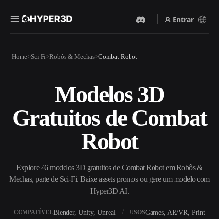
Entrar
Produtos
Home
Sci Fi
Robôs & Mechas
Combat Robot
Recursos
Rodin
ChatAvatar
API
Modelos 3D
Imagem Para 3D
Texto Para 3D
Preços
Envie uma imagem e receba
Do prompt de texto ao objeto
Gratuitos de Combat
um objeto 3D na hora.
3D — na hora.
Recursos
Gerador De Imagens IA
Gerador De Vídeo IA
Robot
Gere visuais de alta qualidade
Crie vídeos a partir de texto
a partir de um prompt
ou imagens com IA.
simples.
Comunidade
Explore 46 modelos 3D gratuitos de Combat Robot em Robôs &
API
Mechas, parte de Sci-Fi. Baixe assets prontos ou gere um modelo com
Integre nossa IA criativa ao
seu app ou fluxo de trabalho.
Hyper3D AI.
História
Pesquisa
Blog
OmniCraft
Blender, Unity, Unreal
Games, AR/VR, Print
COMPATÍVEL
USOS