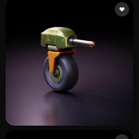
Fusionvr mani
6 curtidas
kumar sathees
11 curtidas