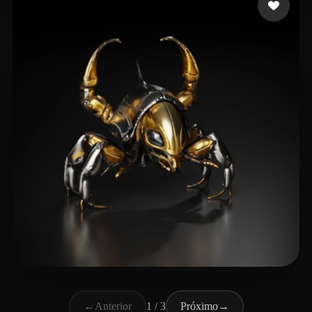
sonprograms
6 curtidas
←
Anterior
1 / 3
Próximo
→