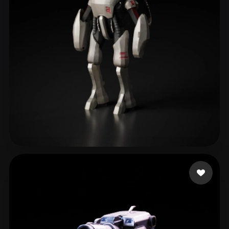
valenciaa jose
92 curtidas