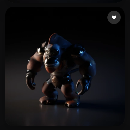
Arkadjew Andrew
5 curtidas