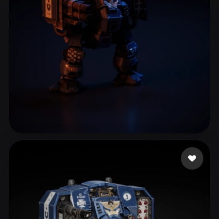
ComfyUI
21
Estilos
Abstract
Anime
Cartoon
Cel-Shaded
Fantasy
Flat
Gothic
Hand-Painted
Industrial
Isometric
Low Poly
Medieval
Minimalist
Modern
Organic
Photorealistic
Woody
15 curtidas
Pixel Art
Realistic
Retro
Stylized
Voxel