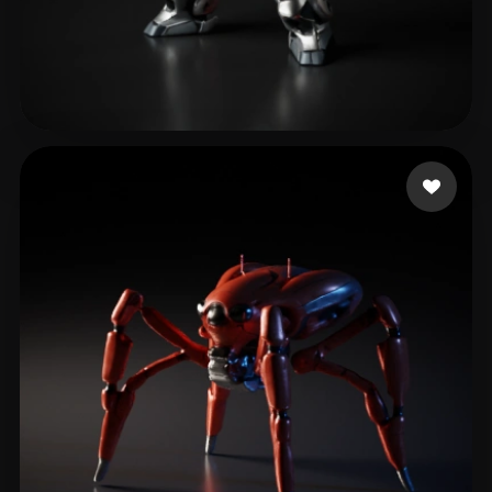
Zheng fu-hung
58 curtidas