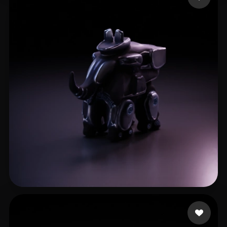
Sven Varg
2 curtidas