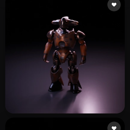
DSFSDG
8 curtidas