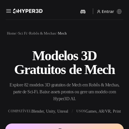
Entrar
Produtos
Home
Sci Fi
Robôs & Mechas
Mech
Recursos
Rodin
ChatAvatar
API
Modelos 3D
Imagem Para 3D
Texto Para 3D
Preços
Envie uma imagem e receba
Do prompt de texto ao objeto
Gratuitos de Mech
um objeto 3D na hora.
3D — na hora.
Recursos
Gerador De Imagens IA
Gerador De Vídeo IA
Gere visuais de alta qualidade
Crie vídeos a partir de texto
Explore 82 modelos 3D gratuitos de Mech em Robôs & Mechas,
a partir de um prompt
ou imagens com IA.
simples.
parte de Sci-Fi. Baixe assets prontos ou gere um modelo com
Comunidade
Hyper3D AI.
API
Integre nossa IA criativa ao
Blender, Unity, Unreal
Games, AR/VR, Print
COMPATÍVEL
USOS
seu app ou fluxo de trabalho.
História
Pesquisa
Blog
OmniCraft