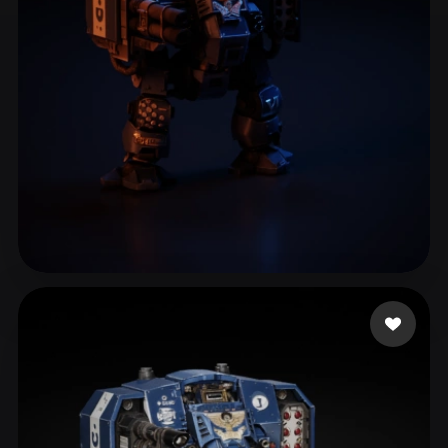
ComfyUI
21
Stile
Abstract
Anime
Cartoon
Cel-Shaded
Fantasy
Flat
Gothic
Hand-Painted
Industrial
Isometric
Low Poly
Medieval
Minimalist
Modern
Organic
Photorealistic
Woody
15 Likes
Pixel Art
Realistic
Retro
Stylized
Voxel