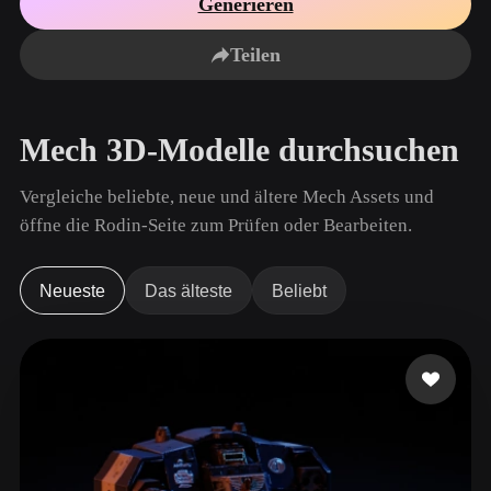
Generieren
Anwendungsfälle
KI-Bild-Remix
KI-HDRI-Generator
3D-Mesh-Editor
3D Printing
Animation
Teilen
KI-Bildverbesserer
3D-Modellsuchmaschine
Game
Automotive
KI-Texturengenerator
SVG-zu-3D-Konverter
Development
Design
Mech 3D-Modelle durchsuchen
NFT Creation
E-commerce
Character
Vergleiche beliebte, neue und ältere Mech Assets und
VR/AR
Design
öffne die Rodin-Seite zum Prüfen oder Bearbeiten.
Metaverse
Jewelry Design
Mechanical
Neueste
Das älteste
Beliebt
Engineering
Plug-Ins
Blender
Unity
Unreal
Godot
Maya
3DS Max