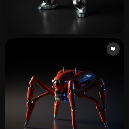
Zheng fu-hung
58 Likes