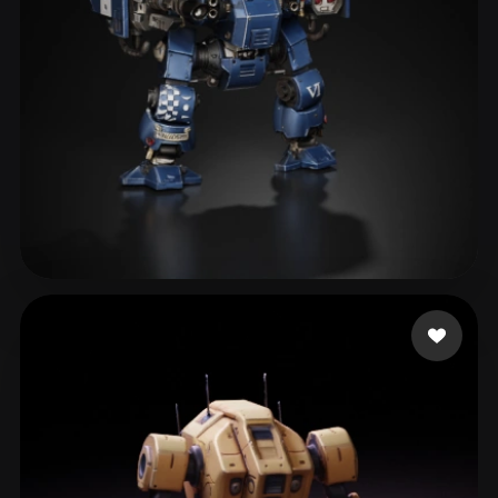
eEhyQx
313 Likes