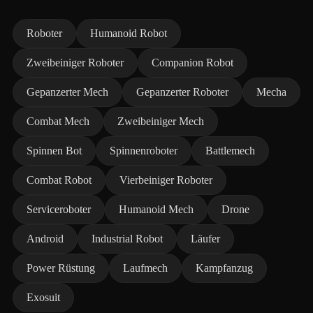
Roboter
Humanoid Robot
Zweibeiniger Roboter
Companion Robot
Gepanzerter Mech
Gepanzerter Roboter
Mecha
Combat Mech
Zweibeiniger Mech
Spinnen Bot
Spinnenroboter
Battlemech
Combat Robot
Vierbeiniger Roboter
Serviceroboter
Humanoid Mech
Drone
Android
Industrial Robot
Läufer
Power Rüstung
Laufmech
Kampfanzug
Exosuit