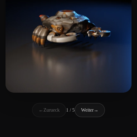
Patel Musa
4 Likes
←
Zurueck
1 / 5
Weiter
→