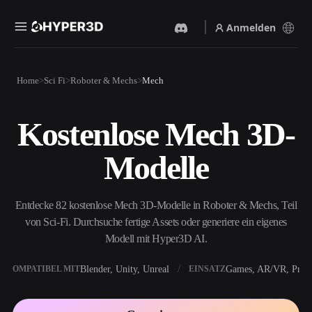
Anmelden
Produkte
Home
Sci Fi
Roboter & Mechs
Mech
Funktionen
Rodin
ChatAvatar
API
Kostenlose Mech 3D-
Bild Zu 3D
Text Zu 3D
Preise
Bild hochladen, sofort ein
Vom Text-Prompt zum 3D-
Modelle
3D-Objekt erhalten.
Objekt — im Handumdrehen.
Ressourcen
KI-Bildgenerator
KI-Videogenerator
Generiere hochwertige
Erstelle Videos aus Text oder
Entdecke 82 kostenlose Mech 3D-Modelle in Roboter & Mechs, Teil
Visuals aus einem einfachen
Bildern mit KI.
Prompt.
von Sci-Fi. Durchsuche fertige Assets oder generiere ein eigenes
Community
Modell mit Hyper3D AI.
API
Binde unsere kreative KI in
deine App oder deinen
Blender, Unity, Unreal
Games, AR/VR, Print
KOMPATIBEL MIT
EINSATZ
Story
Forschung
Blog
Workflow ein.
OmniCraft