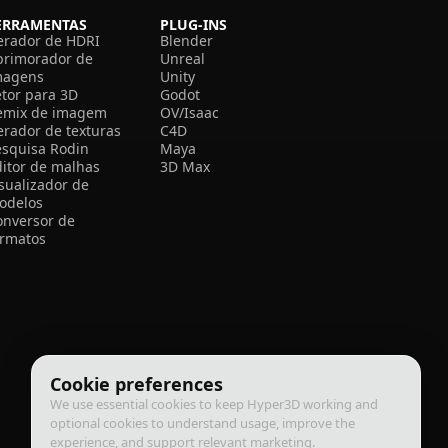
ERRAMENTAS
PLUG-INS
erador de HDRI
Blender
primorador de
Unreal
magens
Unity
etor para 3D
Godot
emix de imagem
OV/Isaac
erador de texturas
C4D
esquisa Rodin
Maya
ditor de malhas
3D Max
isualizador de
odelos
onversor de
ormatos
Cookie preferences
We use essential cookies to keep Hyper3D working and
optional cookies to understand usage, improve the
experience, and support relevant marketing.