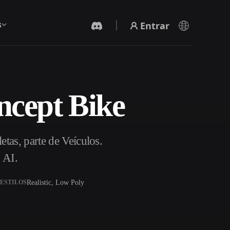
Entrar
s
ncept Bike
Gerador De Vídeo IA
Crie vídeos a partir de texto ou imagens com
IA.
tas, parte de Veículos.
 AI.
Realistic, Low Poly
ESTILOS
Editor de Malhas 3D