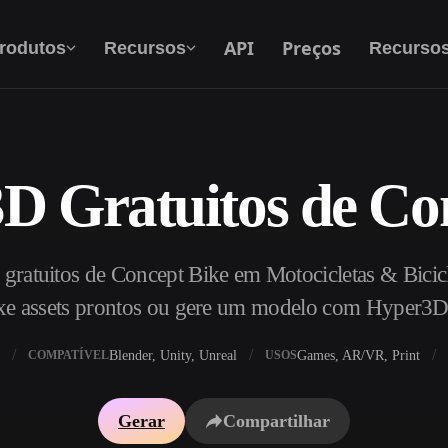
API
Preços
rodutos
Recursos
Recurso
D Gratuitos de Co
Texto Para 3D
Do prompt de texto ao objeto 3D — na hora.
ratuitos de Concept Bike em Motocicletas & Bicicle
API
Integre nossa IA criativa ao seu app ou fluxo
xe assets prontos ou gere um modelo com Hyper3D
de trabalho.
Blender, Unity, Unreal
Games, AR/VR, Print
COMPATÍVEL
USOS
exturas IA
Motor de Busca de Modelos 3D
Gerar
Compartilhar
HDRI IA
Conversor de SVG para 3D