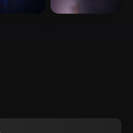
Stylized
Voxel
mento Rodrigo
17 curtidas
kumar sathees
11 curtidas