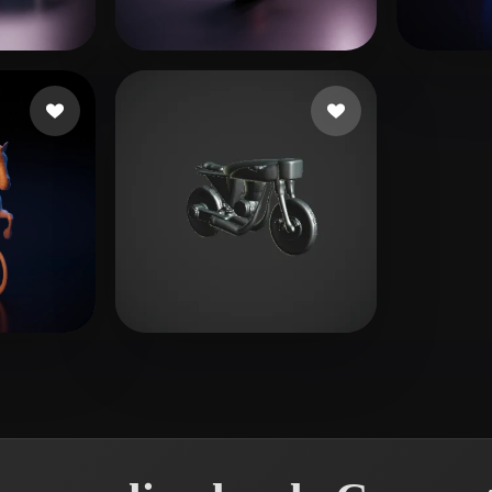
 Art
Realistic
Retro
ne
10 curtidas
San Juan John
12 curtidas
Nasci
s
2 curtidas
RichVip
8 curtidas