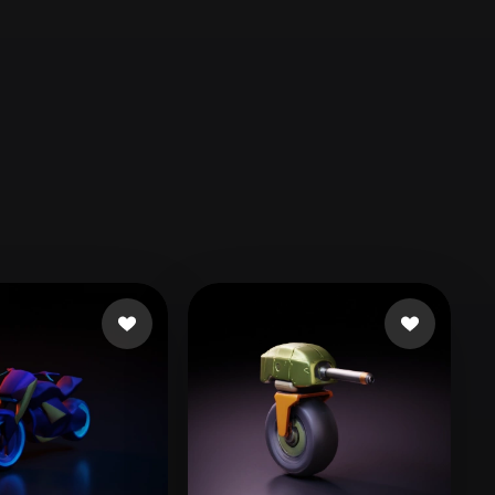
Automotive
Design
Character
Design
21
Flat
Gothic
Minimalist
Modern