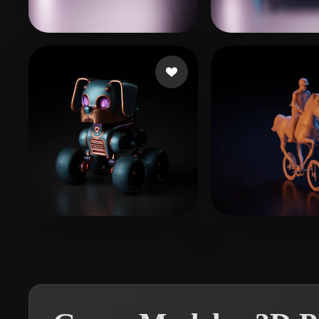
Organic
Photorealistic
Pixel
burgos luca
91 curtidas
Takacs Laszlo
Goodchild Conor
5 curtidas
Cassiano Luca