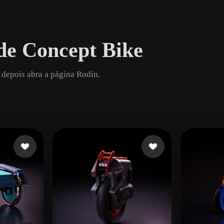
Game
n
Development
de Concept Bike
ce
VR/AR
Mechanical
 depois abra a página Rodin.
Engineering
ot
Maya
3DS Max
ComfyUI
oon
Cel-Shaded
Fantasy
tric
Low Poly
Medieval