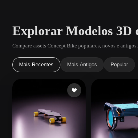
Casos De Uso
3D Printing
Animatio
Explorar Modelos 3D 
NFT Creation
E-commer
Jewelry
Metaverse
Compare assets Concept Bike populares, novos e antigos,
Design
Plug-Ins
Mais Recentes
Mais Antigos
Popular
Blender
Unity
Unreal
God
Estilos
Abstract
Anime
Cart
Hand-Painted
Industrial
Isome