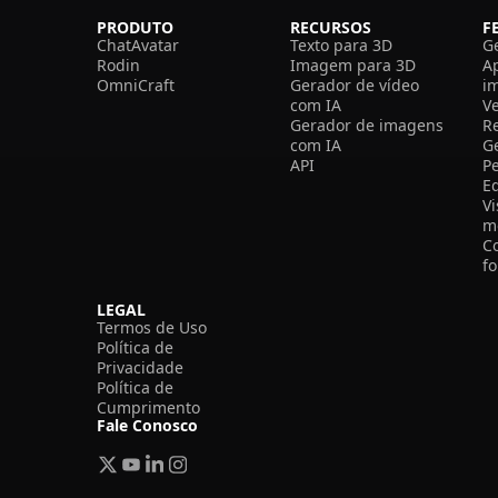
PRODUTO
RECURSOS
F
ChatAvatar
Texto para 3D
G
Rodin
Imagem para 3D
A
OmniCraft
Gerador de vídeo
i
com IA
V
Gerador de imagens
R
com IA
G
API
P
E
V
m
C
f
LEGAL
Termos de Uso
Política de
Privacidade
Política de
Cumprimento
Fale Conosco