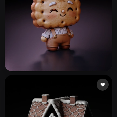
ComfyUI
21
Estilos
Abstract
Anime
Cartoon
Cel-Shaded
Fantasy
Flat
Gothic
Hand-Painted
Industrial
Isometric
Low Poly
Medieval
Minimalist
Modern
Organic
Photorealistic
g
50 curtidas
Pixel Art
Realistic
Retro
Stylized
Voxel