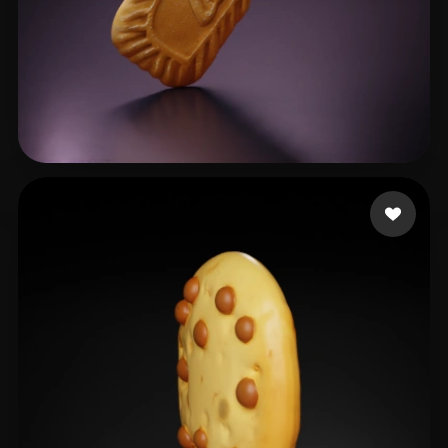
liatpeli
76 curtidas