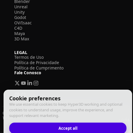
Blender
Unreal
Unity
Godot
OV/Isaac
C4D
Maya
3D Max
LEGAL
Termos de Uso
Política de Privacidade
Política de Cumprimento
Fale Conosco
Cookie preferences
We use essential cookies to keep Hyper3D working and optional
cookies to understand usage, improve the experience, and
© 2026 Deemos Corporation. Todos os direitos reservados
support relevant marketing.
Termos de Uso
Política de Privacidade
Política de Cumprimento
Português
Accept all