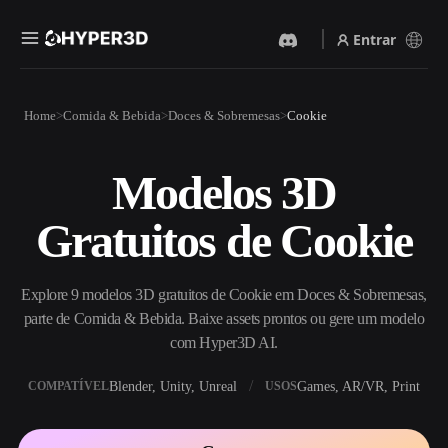
Entrar
Produtos
Home
Comida & Bebida
Doces & Sobremesas
Cookie
Recursos
Rodin
ChatAvatar
API
Modelos 3D
Imagem Para 3D
Texto Para 3D
Preços
Envie uma imagem e receba
Do prompt de texto ao objeto
Gratuitos de Cookie
um objeto 3D na hora.
3D — na hora.
Recursos
Gerador De Imagens IA
Gerador De Vídeo IA
Gere visuais de alta qualidade
Crie vídeos a partir de texto
Explore 9 modelos 3D gratuitos de Cookie em Doces & Sobremesas,
a partir de um prompt
ou imagens com IA.
simples.
parte de Comida & Bebida. Baixe assets prontos ou gere um modelo
Comunidade
com Hyper3D AI.
API
Integre nossa IA criativa ao
Blender, Unity, Unreal
Games, AR/VR, Print
COMPATÍVEL
USOS
seu app ou fluxo de trabalho.
História
Pesquisa
Blog
OmniCraft