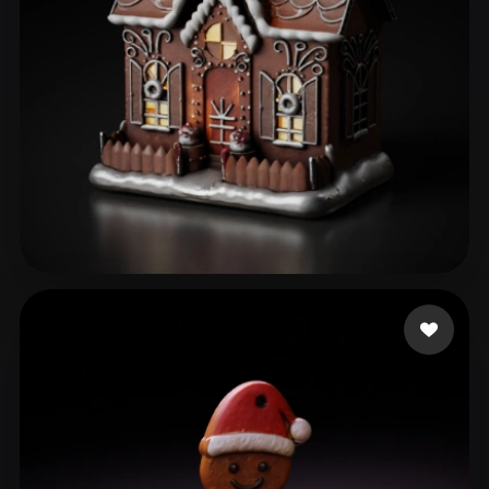
Games CarrotPlay
46 curtidas