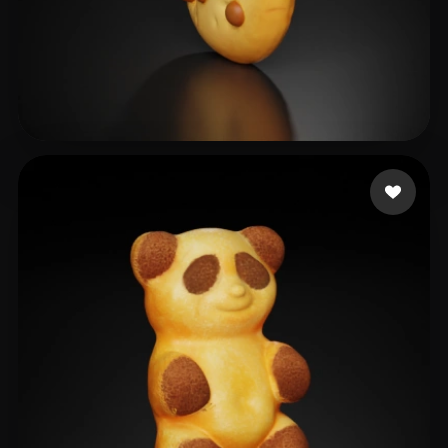
platote
39 curtidas