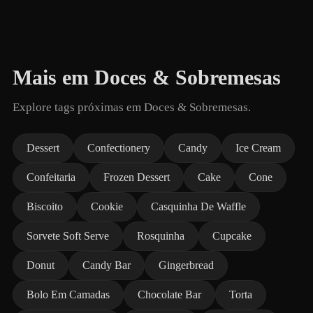
Mais em Doces & Sobremesas
Explore tags próximas em Doces & Sobremesas.
Dessert
Confectionery
Candy
Ice Cream
Confeitaria
Frozen Dessert
Cake
Cone
Biscoito
Cookie
Casquinha De Waffle
Sorvete Soft Serve
Rosquinha
Cupcake
Donut
Candy Bar
Gingerbread
Bolo Em Camadas
Chocolate Bar
Torta