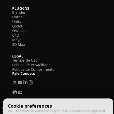
PLUG-INS
Blender
Unreal
Unity
Godot
OV/Isaac
C4D
Maya
3D Max
LEGAL
Termos de Uso
Política de Privacidade
Política de Cumprimento
Fale Conosco
Cookie preferences
© 2026 Deemos Corporation. Todos os direitos reservados
We use essential cookies to keep Hyper3D working and optional
Termos de Uso
Política de Privacidade
Política de Cumprimento
Português