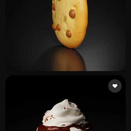
platote
39 curtidas