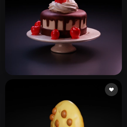
Bayarsaihan Sodbileg
71 curtidas