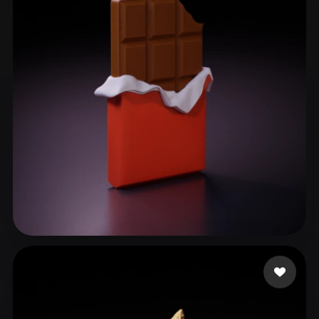
Freire Thayná
169 curtidas