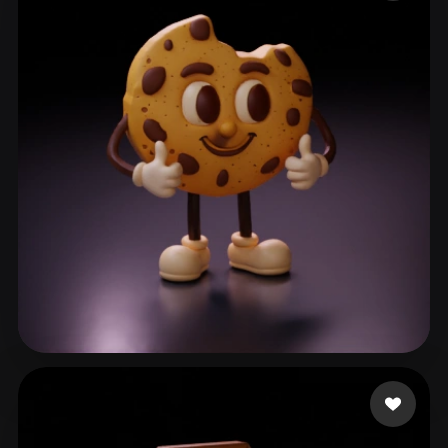
ComfyUI
21
Estilos
Abstract
Anime
Cartoon
Cel-Shaded
Fantasy
Flat
Gothic
Hand-Painted
Industrial
Isometric
Low Poly
Medieval
Minimalist
Modern
Organic
Photorealistic
Pixel Art
Realistic
Retro
Stylized
Voxel
Brody Adrien
152 curtidas