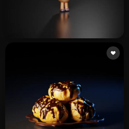
Тё Полина
5 curtidas