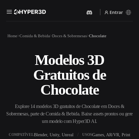
Entrar
Produtos
Home
Comida & Bebida
Doces & Sobremesas
Chocolate
Recursos
Rodin
ChatAvatar
API
Modelos 3D
Imagem Para 3D
Texto Para 3D
Preços
Envie uma imagem e receba
Do prompt de texto ao objeto
Gratuitos de
um objeto 3D na hora.
3D — na hora.
Recursos
Gerador De Imagens IA
Gerador De Vídeo IA
Chocolate
Gere visuais de alta qualidade
Crie vídeos a partir de texto
a partir de um prompt
ou imagens com IA.
simples.
Comunidade
Explore 14 modelos 3D gratuitos de Chocolate em Doces &
API
Sobremesas, parte de Comida & Bebida. Baixe assets prontos ou gere
Integre nossa IA criativa ao
seu app ou fluxo de trabalho.
um modelo com Hyper3D AI.
História
Pesquisa
Blog
OmniCraft
Blender, Unity, Unreal
Games, AR/VR, Print
COMPATÍVEL
USOS