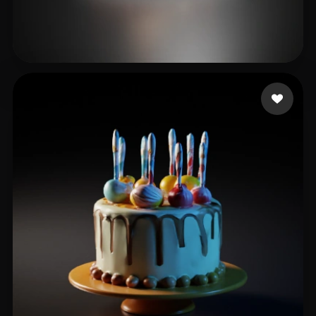
nvrv
11 curtidas