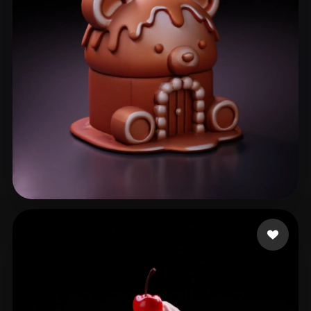
sss
89 curtidas