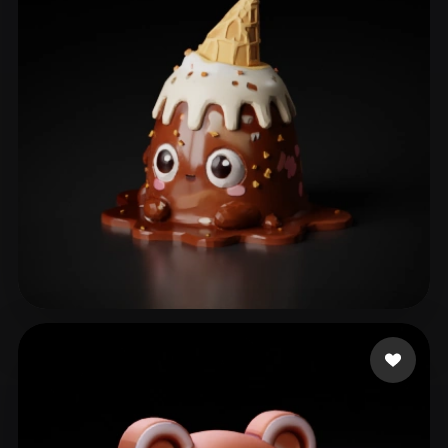
eks ks
103 curtidas