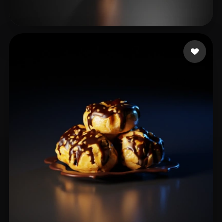
5 いいね
Тё Полина