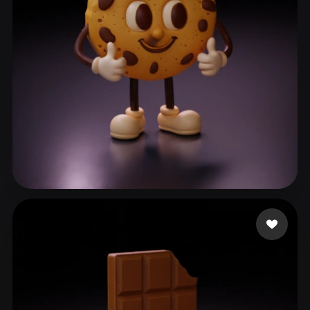
ComfyUI
21
スタイル
Abstract
Anime
Cartoon
Cel-Shaded
Fantasy
Flat
Gothic
Hand-Painted
Industrial
Isometric
Low Poly
Medieval
Minimalist
Modern
Organic
Photorealistic
152 いいね
Brody Adrien
Pixel Art
Realistic
Retro
Stylized
Voxel