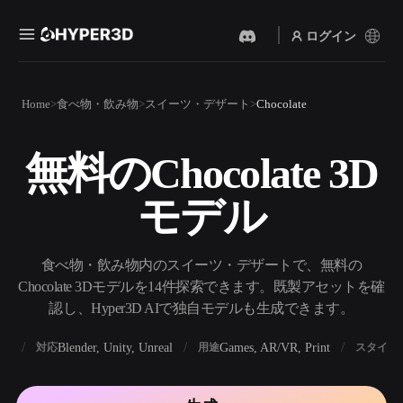
ログイン
製品
Home
食べ物・飲み物
スイーツ・デザート
Chocolate
機能
Rodin
ChatAvatar
API
無料のChocolate 3D
画像から 3D
テキストから 3D
料金
写真をアップロードするだ
テキストプロンプトから3D
けで、3Dオブジェクトが瞬
モデル
オブジェクトへ — 瞬時に。
時に完成。
リソース
AI 画像生成
AI 動画生成
シンプルなプロンプトか
テキストや画像から、AIで
食べ物・飲み物内のスイーツ・デザートで、無料の
ら、高品質なビジュアルを
動画を作成。
生成。
Chocolate 3Dモデルを14件探索できます。既製アセットを確
コミュニティ
認し、Hyper3D AIで独自モデルも生成できます。
API
私たちのクリエイティブAI
を、あなたのアプリやワー
BX
Blender, Unity, Unreal
Games, AR/VR, Print
対応
用途
スタイル
ストーリー
研究
ブログ
クフローに組み込みましょ
う。
OmniCraft