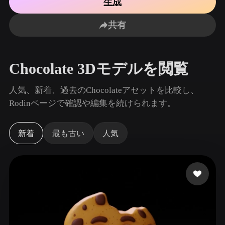
生成
ユースケース
AI画像リミックス
AI HDRIジェネレーター
3Dメッ
3D Printing
Animation
共有
AI画像エンハンサー
3Dモデル検索エンジン
Game
Automotive
Development
Design
AIテクスチャジェネレーター
SVGから3Dへの変換ツール
Chocolate 3Dモデルを閲覧
NFT Creation
E-commerce
Character
人気、新着、過去のChocolateアセットを比較し、
VR/AR
Design
Rodinページで確認や編集を続けられます。
Metaverse
Jewelry Design
新着
最も古い
人気
Mechanical
Engineering
プラグイン
Blender
Unity
Unreal
Godot
Maya
3DS Max