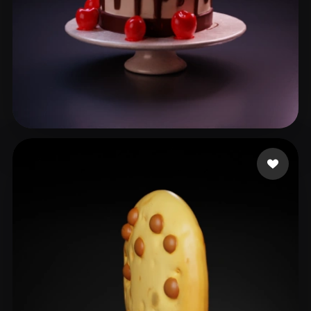
71 いいね
Bayarsaihan Sodbileg