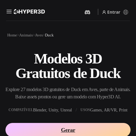
Entrar
Produtos
Home
Animais
Aves
Duck
Recursos
Rodin
ChatAvatar
API
Modelos 3D
Imagem Para 3D
Texto Para 3D
Preços
Envie uma imagem e receba
Do prompt de texto ao objeto
Gratuitos de Duck
um objeto 3D na hora.
3D — na hora.
Recursos
Gerador De Imagens IA
Gerador De Vídeo IA
Gere visuais de alta qualidade
Crie vídeos a partir de texto
Explore 27 modelos 3D gratuitos de Duck em Aves, parte de Animais.
a partir de um prompt
ou imagens com IA.
simples.
Baixe assets prontos ou gere um modelo com Hyper3D AI.
Comunidade
API
Blender, Unity, Unreal
Games, AR/VR, Print
COMPATÍVEL
USOS
Integre nossa IA criativa ao
seu app ou fluxo de trabalho.
História
Pesquisa
Blog
Gerar
OmniCraft