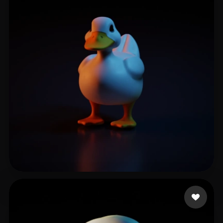
Island Beats Boy On
24 curtidas