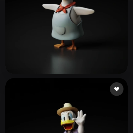
ComfyUI
21
Estilos
Abstract
Anime
Cartoon
Cel-Shaded
Fantasy
Flat
Gothic
Hand-Painted
Industrial
Isometric
Low Poly
Medieval
Minimalist
Modern
Organic
Photorealistic
Ky Chicky
89 curtidas
Pixel Art
Realistic
Retro
Stylized
Voxel