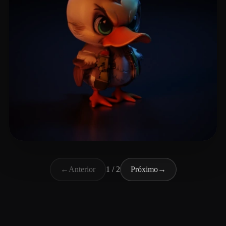
App Abd
11 curtidas
←
Anterior
1 / 2
Próximo
→