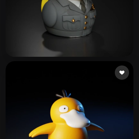
Stranger13
166 curtidas