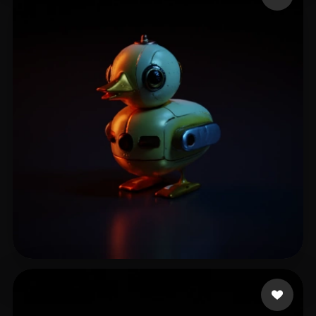
Arnason Thordur
9 curtidas