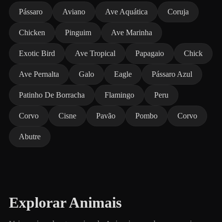
Pássaro
Aviano
Ave Aquática
Coruja
Chicken
Pinguim
Ave Marinha
Exotic Bird
Ave Tropical
Papagaio
Chick
Ave Pernalta
Galo
Eagle
Pássaro Azul
Patinho De Borracha
Flamingo
Peru
Corvo
Cisne
Pavão
Pombo
Corvo
Abutre
Explorar Animais