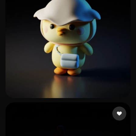
Casualty9697
21 curtidas