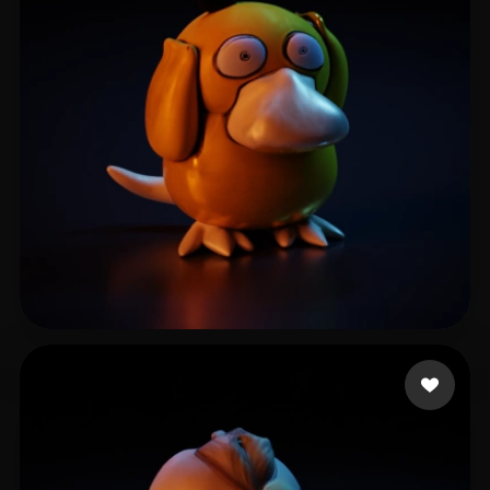
quxiyang
12 curtidas