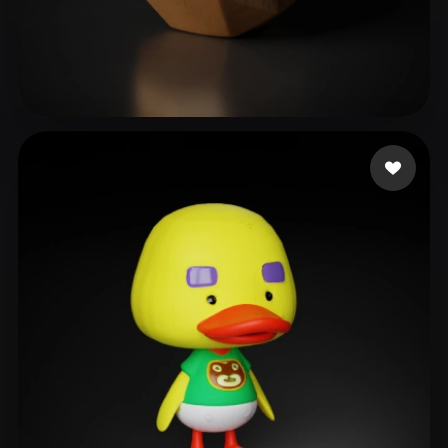
Almondbreadi
109 curtidas