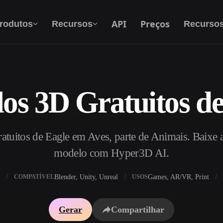
API
Preços
rodutos
Recursos
Recurso
os 3D Gratuitos de
Texto Para 3D
Do prompt de texto ao objeto 3D — na hora.
tuitos de Eagle em Aves, parte de Animais. Baixe 
API
Integre nossa IA criativa ao seu app ou fluxo
modelo com Hyper3D AI.
de trabalho.
Blender, Unity, Unreal
Games, AR/VR, Print
COMPATÍVEL
USOS
exturas IA
Motor de Busca de Modelos 3D
Gerar
Compartilhar
HDRI IA
Conversor de SVG para 3D