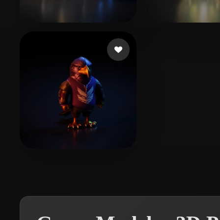
Organic
Photorealistic
Pixel
Giang Vu
44 curtidas
Torgerson Jos
Lopez C
12 curtidas