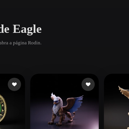
Game
n
Development
de Eagle
ce
VR/AR
Mechanical
abra a página Rodin.
Engineering
ot
Maya
3DS Max
ComfyUI
oon
Cel-Shaded
Fantasy
tric
Low Poly
Medieval