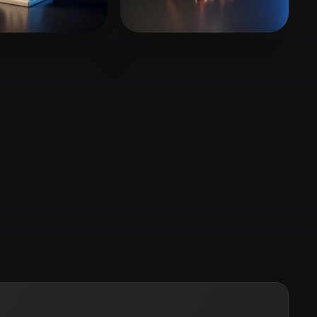
Stylized
Voxel
6 curtidas
Norwood Gavin
19 curtidas