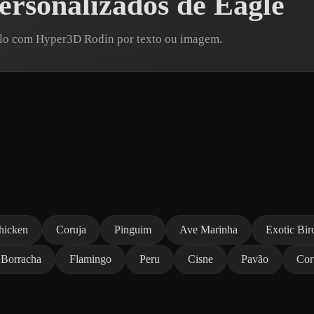
rsonalizados de Eagle
elo com Hyper3D Rodin por texto ou imagem.
hicken
Coruja
Pinguim
Ave Marinha
Exotic Bir
 Borracha
Flamingo
Peru
Cisne
Pavão
Cor