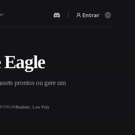
Entrar
s
 Eagle
Gerador De Vídeo IA
Crie vídeos a partir de texto ou imagens com
IA.
assets prontos ou gere um
Realistic, Low Poly
ESTILOS
Editor de Malhas 3D