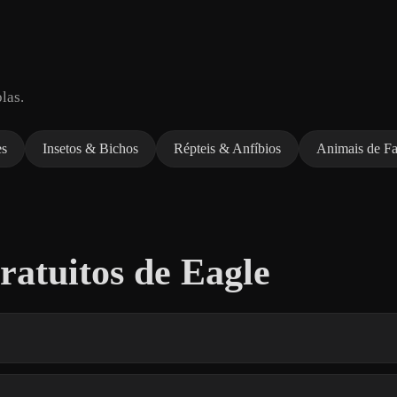
las.
es
Insetos & Bichos
Répteis & Anfíbios
Animais de F
atuitos de Eagle