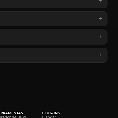
ERRAMENTAS
PLUG-INS
erador de HDRI
Blender