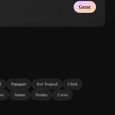
Gerar
d
Papagaio
Ave Tropical
Chick
vo
Abutre
Pombo
Corvo