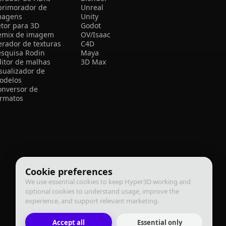
primorador de
Unreal
magens
Unity
etor para 3D
Godot
emix de imagem
OV/Isaac
erador de texturas
C4D
esquisa Rodin
Maya
ditor de malhas
3D Max
isualizador de
odelos
onversor de
ormatos
Cookie preferences
We use essential cookies to keep Hyper3D working and
optional cookies to understand usage, improve the
experience, and support relevant marketing.
Accept all
Essential only