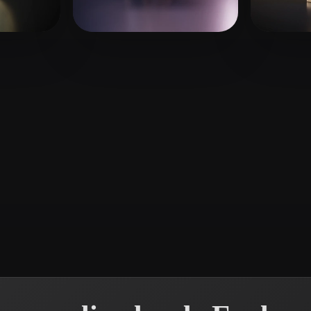
 Art
Realistic
Retro
hua
16 curtidas
Köhler Moritz
12 curtidas
pale
3