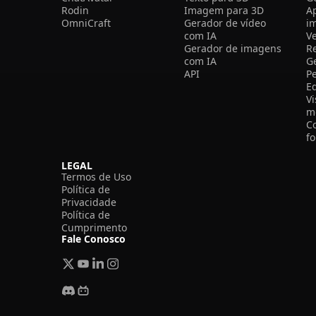
Rodin
Imagem para 3D
A
OmniCraft
Gerador de vídeo
i
com IA
V
Gerador de imagens
R
com IA
G
API
P
E
V
m
C
f
LEGAL
Termos de Uso
Política de
Privacidade
Política de
Cumprimento
Fale Conosco