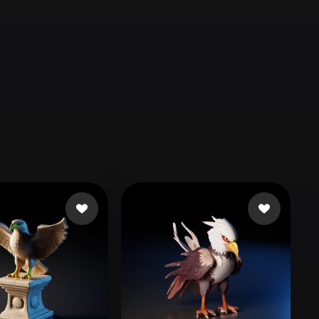
Automotive
Design
Character
Design
21
Flat
Gothic
Minimalist
Modern