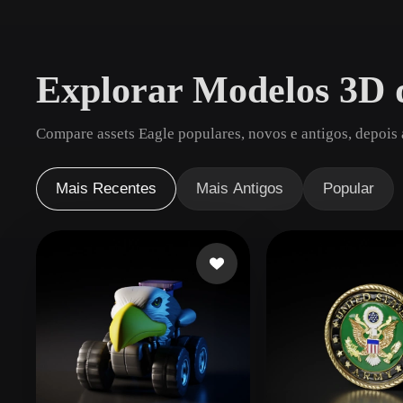
Casos De Uso
3D Printing
Animatio
Explorar Modelos 3D 
NFT Creation
E-commer
Jewelry
Metaverse
Compare assets Eagle populares, novos e antigos, depois 
Design
Plug-Ins
Mais Recentes
Mais Antigos
Popular
Blender
Unity
Unreal
God
Estilos
Abstract
Anime
Cart
Hand-Painted
Industrial
Isome