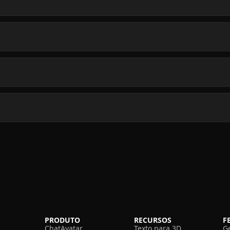
PRODUTO
RECURSOS
F
ChatAvatar
Texto para 3D
G