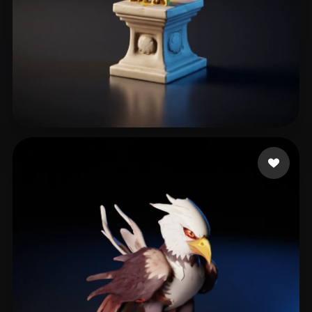
pale
36 me gusta