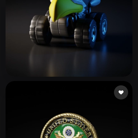
ComfyUI
21
Estilos
Abstract
Anime
Cartoon
Cel-Shaded
Fantasy
Flat
Gothic
Hand-Painted
Industrial
Isometric
Low Poly
Medieval
Minimalist
Modern
Organic
Photorealistic
Giang Vu
44 me gusta
Pixel Art
Realistic
Retro
Stylized
Voxel