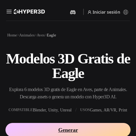
Iniciar sesión
Productos
Home
Animales
Aves
Eagle
Funciones
Rodin
ChatAvatar
API
Modelos 3D Gratis de
Imagen A 3D
Texto A 3D
Precios
Sube una imagen y obtén un
Del prompt de texto al objeto
Eagle
objeto 3D al instante.
3D — al instante.
Recursos
Generador De Imágenes Con
Generador De Video Con IA
IA
Explora 6 modelos 3D gratis de Eagle en Aves, parte de Animales.
Crea vídeos a partir de texto o
Genera imágenes de alta
imágenes con IA.
calidad a partir de un simple
Descarga assets o genera un modelo con Hyper3D AI.
Comunidad
prompt.
Blender, Unity, Unreal
Games, AR/VR, Print
COMPATIBLE
USOS
API
Integra nuestra IA creativa en
Historia
Investigación
Blog
tu app o flujo de trabajo.
Generar
OmniCraft