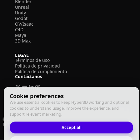
Blender
Unreal
Unity
Godot
OV/Isaac
C4D
Maya
3D Max
LEGAL
Términos de uso
Política de privacidad
Política de cumplimiento
Contáctanos
Cookie preferences
We use essential cookies to keep Hyper3D working and optional
cookies to understand usage, improve the experience, and
support relevant marketing.
© 2026 Deemos Corporation. Todos los derechos reservados
Términos de Uso
Política de Privacidad
Política de Cumplimiento
Español
Accept all