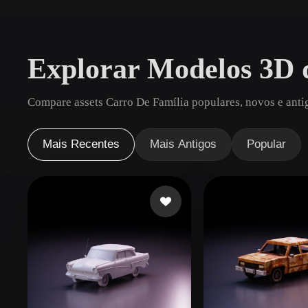
Casos De Uso
3D Printing
Animatio
Explorar Modelos 3D 
NFT Creation
E-commer
Jewelry
Metaverse
Compare assets Carro De Família populares, novos e antig
Design
Plug-Ins
Mais Recentes
Mais Antigos
Popular
Blender
Unity
Unreal
God
Estilos
Abstract
Anime
Cart
Hand-Painted
Industrial
Isome