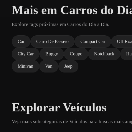
Mais em Carros do Di
Explore tags próximas em Carros do Dia a Dia.
Car
Carro De Passeio
Compact Car
Off Ro
City Car
Buggy
Coupe
Notchback
Ha
Minivan
Van
Jeep
Explorar Veículos
Veja mais subcategorias de Veículos para buscas mais am