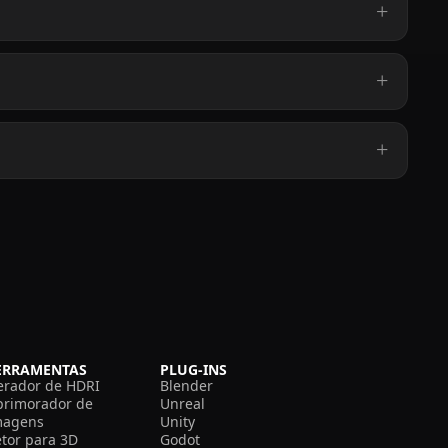
ERRAMENTAS
PLUG-INS
erador de HDRI
Blender
primorador de
Unreal
magens
Unity
etor para 3D
Godot