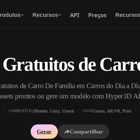
API
Preços
rodutos
Recursos
Recurso
Gratuitos de Carr
Texto Para 3D
Do prompt de texto ao objeto 3D — na hora.
tuitos de Carro De Família em Carros do Dia a Dia,
API
Integre nossa IA criativa ao seu app ou fluxo
assets prontos ou gere um modelo com Hyper3D AI
de trabalho.
Blender, Unity, Unreal
Games, AR/VR, Print
COMPATÍVEL
USOS
exturas IA
Motor de Busca de Modelos 3D
Gerar
Compartilhar
HDRI IA
Conversor de SVG para 3D