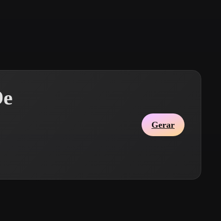
Stylized
Voxel
De
Gerar