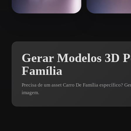
Organic
Photorealistic
Pixel
cxz
140 curtidas
Lawrence Kyle
Gerar Modelos 3D P
Família
Precisa de um asset Carro De Família específico? 
imagem.