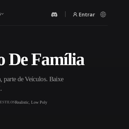
Entrar
s
o De Família
Gerador De Vídeo IA
Crie vídeos a partir de texto ou imagens com
IA.
 parte de Veículos. Baixe
.
Realistic, Low Poly
ESTILOS
Editor de Malhas 3D