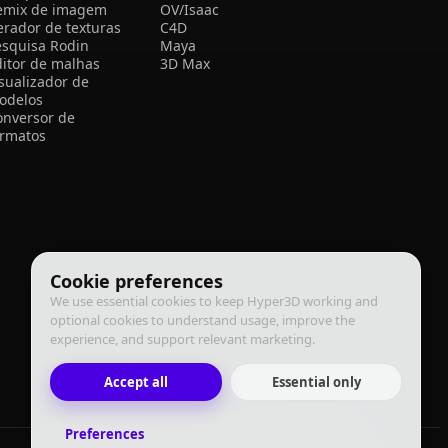
emix de imagem
OV/Isaac
erador de texturas
C4D
esquisa Rodin
Maya
ditor de malhas
3D Max
isualizador de
odelos
onversor de
ormatos
Cookie preferences
We use essential cookies to keep Hyper3D working and
optional cookies to understand usage, improve the
experience, and support relevant marketing.
Accept all
Essential only
Preferences