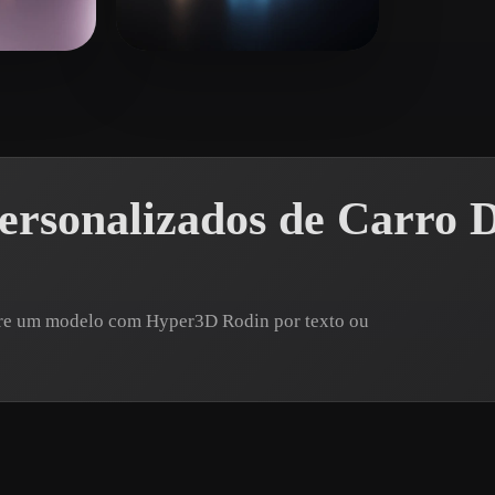
 Art
Realistic
Retro
144 curtidas
clear1521082
47 curtidas
ersonalizados de Carro 
Gere um modelo com Hyper3D Rodin por texto ou