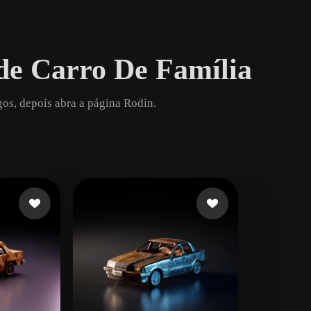
Game
n
Development
de Carro De Família
ce
VR/AR
Mechanical
os, depois abra a página Rodin.
Engineering
ot
Maya
3DS Max
ComfyUI
oon
Cel-Shaded
Fantasy
tric
Low Poly
Medieval