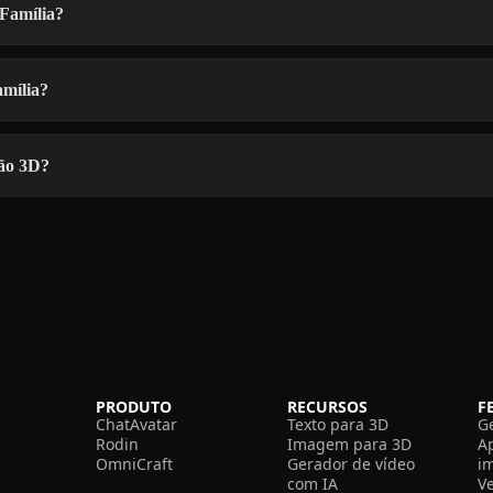
 Família?
amília?
são 3D?
PRODUTO
RECURSOS
F
ChatAvatar
Texto para 3D
G
Rodin
Imagem para 3D
A
OmniCraft
Gerador de vídeo
i
com IA
V