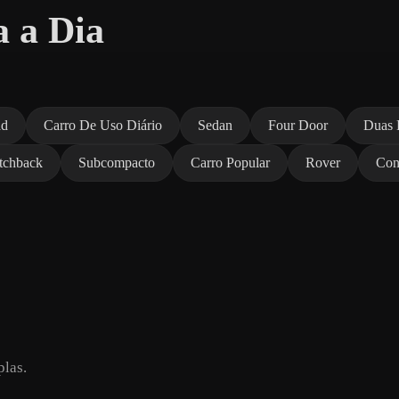
a a Dia
ad
Carro De Uso Diário
Sedan
Four Door
Duas 
tchback
Subcompacto
Carro Popular
Rover
Con
plas.