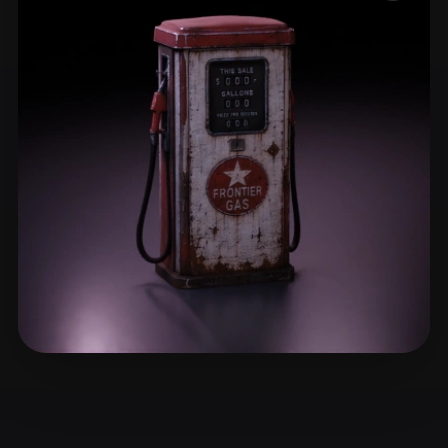
ComfyUI
21
Estilos
Abstract
Anime
Cartoon
Cel-Shaded
Fantasy
Flat
Gothic
Hand-Painted
Industrial
Isometric
Low Poly
Medieval
Minimalist
Modern
Organic
Photorealistic
Pixel Art
Realistic
Retro
Stylized
Voxel
Lanphere Robert
3 curtidas