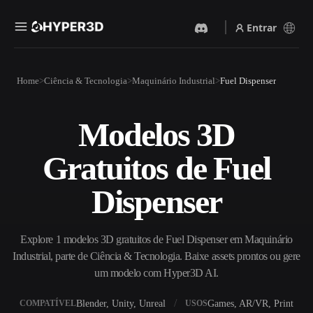
Entrar
Produtos
Home
Ciência & Tecnologia
Maquinário Industrial
Fuel Dispenser
Recursos
Rodin
ChatAvatar
API
Modelos 3D
Imagem Para 3D
Texto Para 3D
Preços
Envie uma imagem e receba
Do prompt de texto ao objeto
Gratuitos de Fuel
um objeto 3D na hora.
3D — na hora.
Recursos
Gerador De Imagens IA
Gerador De Vídeo IA
Dispenser
Gere visuais de alta qualidade
Crie vídeos a partir de texto
a partir de um prompt
ou imagens com IA.
simples.
Comunidade
Explore 1 modelos 3D gratuitos de Fuel Dispenser em Maquinário
API
Industrial, parte de Ciência & Tecnologia. Baixe assets prontos ou gere
Integre nossa IA criativa ao
seu app ou fluxo de trabalho.
um modelo com Hyper3D AI.
História
Pesquisa
Blog
OmniCraft
Blender, Unity, Unreal
Games, AR/VR, Print
COMPATÍVEL
USOS