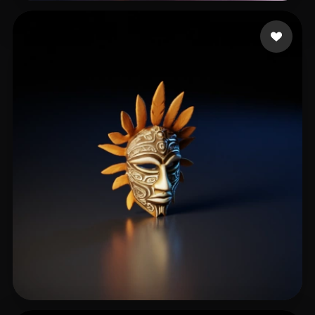
P. Roongroj
16 curtidas