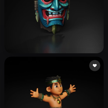
729469
191 curtidas