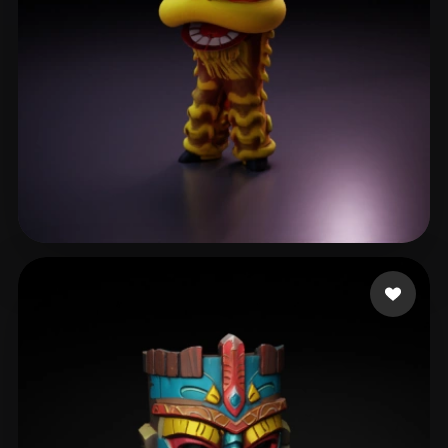
LÊ GÊ
45 curtidas