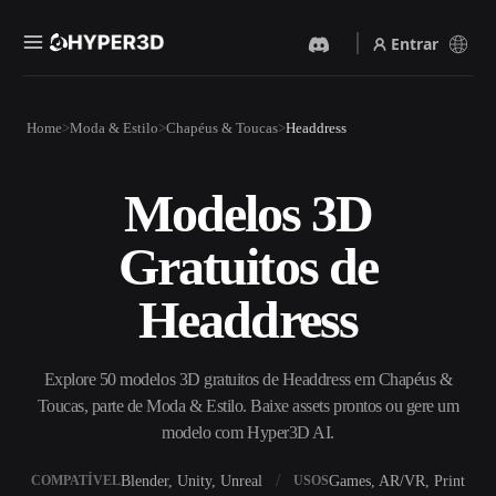
Entrar
Produtos
Home
Moda & Estilo
Chapéus & Toucas
Headdress
Recursos
Rodin
ChatAvatar
API
Modelos 3D
Imagem Para 3D
Texto Para 3D
Preços
Envie uma imagem e receba
Do prompt de texto ao objeto
Gratuitos de
um objeto 3D na hora.
3D — na hora.
Recursos
Gerador De Imagens IA
Gerador De Vídeo IA
Headdress
Gere visuais de alta qualidade
Crie vídeos a partir de texto
a partir de um prompt
ou imagens com IA.
simples.
Comunidade
Explore 50 modelos 3D gratuitos de Headdress em Chapéus &
API
Toucas, parte de Moda & Estilo. Baixe assets prontos ou gere um
Integre nossa IA criativa ao
seu app ou fluxo de trabalho.
modelo com Hyper3D AI.
História
Pesquisa
Blog
OmniCraft
Blender, Unity, Unreal
Games, AR/VR, Print
COMPATÍVEL
USOS