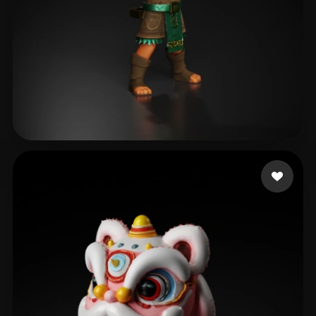
AHY
417 curtidas