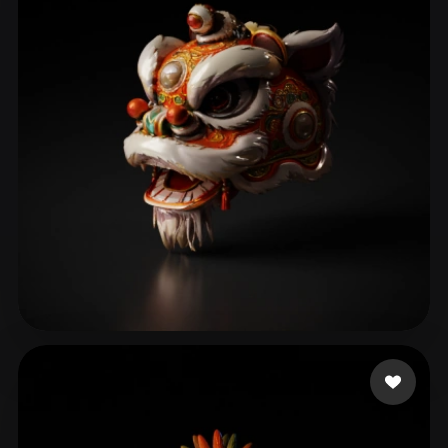
LJJ0103
102 curtidas