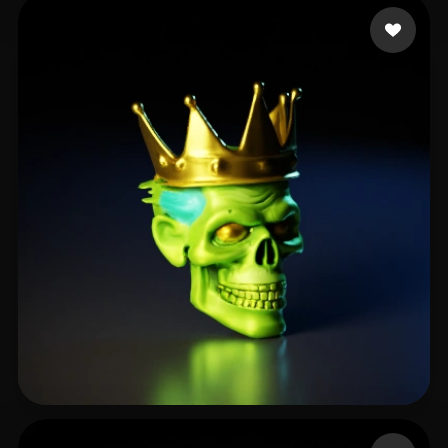
K H Shamsudheen
24 curtidas
Q Evander
28 curtidas