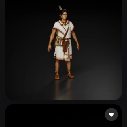
ComfyUI
21
Estilos
Abstract
Anime
Cartoon
Cel-Shaded
Fantasy
Flat
Gothic
Hand-Painted
Industrial
Isometric
Low Poly
Medieval
Minimalist
Modern
Organic
Photorealistic
Pixel Art
Realistic
Retro
Stylized
Voxel
Edgar Uribe
2 curtidas