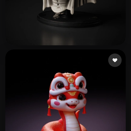
rishumehra90
51 curtidas