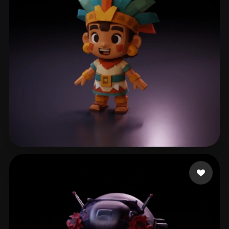
B Jay
166 curtidas