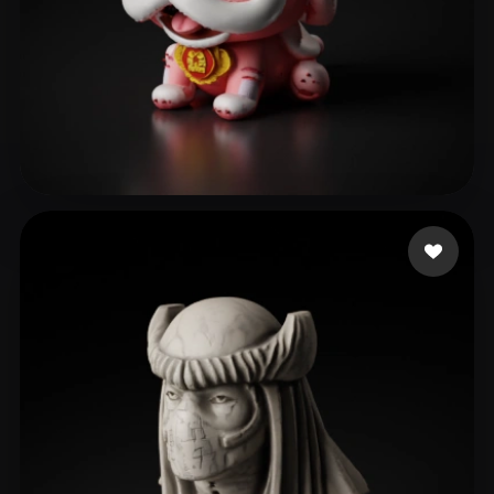
kira c
295 curtidas