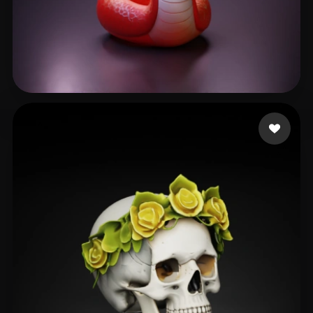
l231
340 curtidas