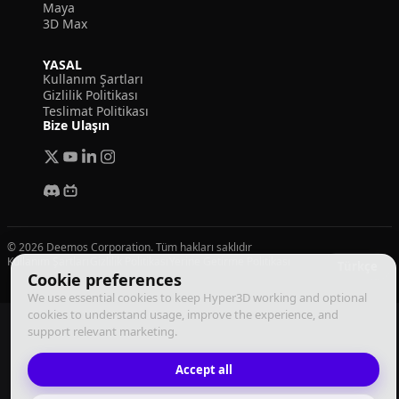
Maya
3D Max
YASAL
Kullanım Şartları
Gizlilik Politikası
Teslimat Politikası
Bize Ulaşın
© 2026 Deemos Corporation. Tüm hakları saklıdır
Kullanım Şartları
Gizlilik Politikası
Yerine Getirme Politikası
Türkçe
Cookie preferences
We use essential cookies to keep Hyper3D working and optional
cookies to understand usage, improve the experience, and
support relevant marketing.
Accept all