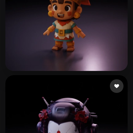
B Jay
166 beğeni