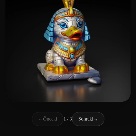
Plan52
20 beğeni
←
Önceki
1 / 3
Sonraki
→