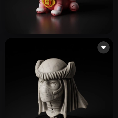
kira c
295 beğeni