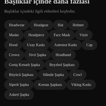
Başlıklar içinde daha fazlası
Başlıklar içindeki ilgili etiketleri keşfedin.
Headwear
Headgear
Hat
Helmet
Maske
Headpiece
Face Mask
Vizör
Hood
Uzay Kaskı
Astronot Kaskı
Cap
Crown
Sivri Şapka
Headband
Geniş Kenarlı Şapka
Beyzbol Şapkası
Büyücü Şapkası
Silindir Şapka
Cowl
Siperli Şapka
Korsan Şapkası
Viking Kaskı
Askeri Şapka