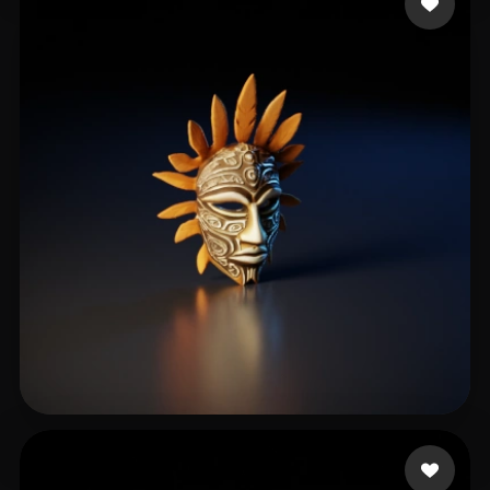
K H Shamsudheen
24 beğeni