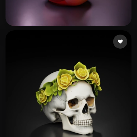
l231
340 beğeni