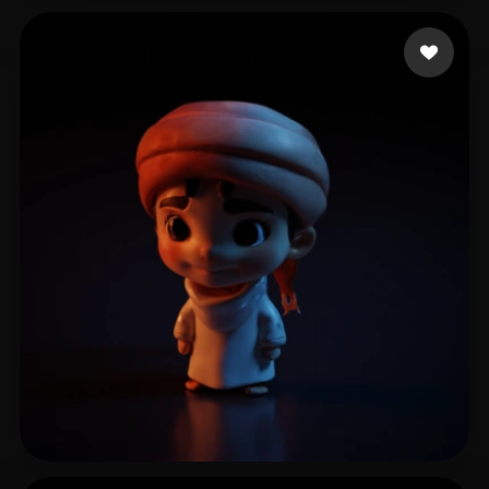
Corpo e Saúde Concei
69 beğeni