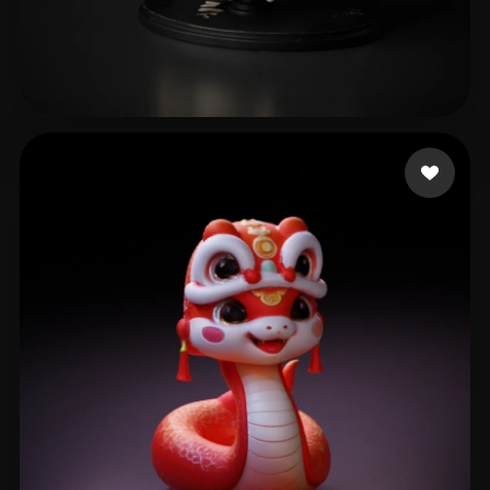
rishumehra90
51 beğeni