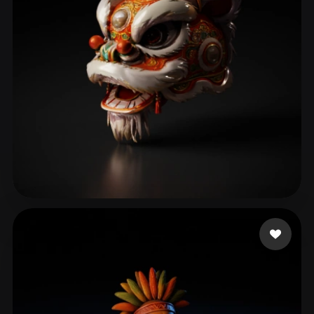
LJJ0103
102 beğeni