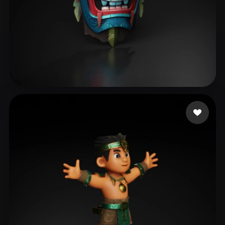
729469
191 beğeni