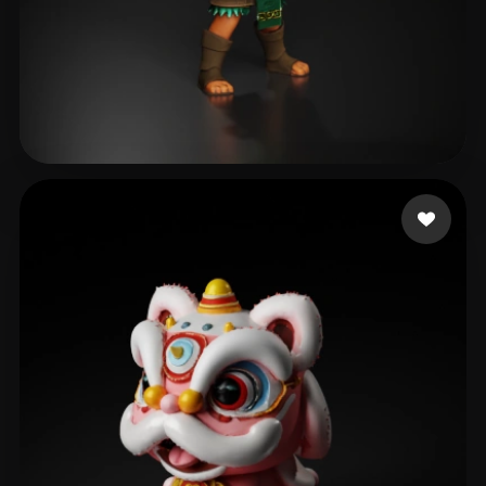
AHY
417 beğeni