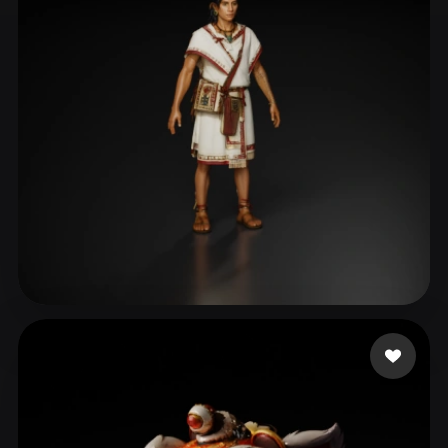
ComfyUI
21
Stiller
Abstract
Anime
Cartoon
Cel-Shaded
Fantasy
Flat
Gothic
Hand-Painted
Industrial
Isometric
Low Poly
Medieval
Minimalist
Modern
Organic
Photorealistic
Pixel Art
Realistic
Retro
Stylized
Edgar Uribe
2 beğeni
Voxel