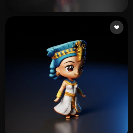
Zzccii1
93 beğeni