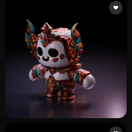
TV Sheba
38 beğeni
P. Roongroj
16 beğeni