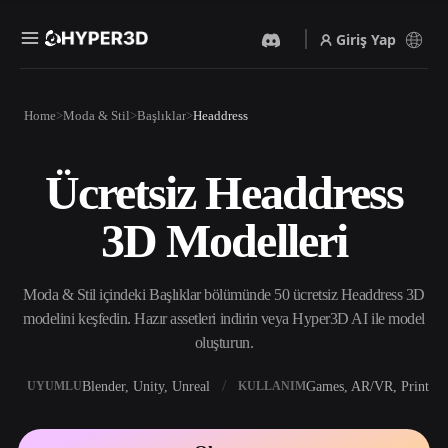
Giriş Yap
Ürünler
Home
Moda & Stil
Başlıklar
Headdress
Özellikler
Rodin
ChatAvatar
API
Ücretsiz Headdress
Görselden 3D’ye
Metinden 3D’ye
Fiyatlandırma
Bir resim yükleyin, anında
Metin isteminden 3D nesneye
3D Modelleri
3D nesne elde edin.
— anında.
Kaynaklar
Yapay Zeka Video
Yapay Zeka Görüntü
Oluşturucu
Oluşturucu
Moda & Stil içindeki Başlıklar bölümünde 50 ücretsiz Headdress 3D
Yapay zekayla metinden ya
Basit bir istemle
da görsellerden video
yüksek‑kaliteli görseller
modelini keşfedin. Hazır assetleri indirin veya Hyper3D AI ile model
Topluluk
oluşturun.
üretin.
oluşturun.
API
Yaratıcı yapay zekamızı
Blender, Unity, Unreal
Games, AR/VR, Print
UYUMLU
KULLANIM
Hikaye
Araştırma
Blog
uygulamanıza ya da iş
akışınıza entegre edin.
OmniCraft