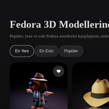
Kullanım Alanları
3D Printing
Animatio
Fedora 3D Modellerin
NFT Creation
E-commer
Jewelry
Metaverse
Popüler, yeni ve eski Fedora assetlerini karşılaştırın, ard
Design
Eklentiler
En Yeni
En Eski
Popüler
Blender
Unity
Unreal
God
Stiller
Abstract
Anime
Cart
Hand-Painted
Industrial
Isome