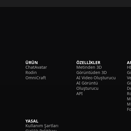
ÜRÜN
ÖZELLIKLER
A
ChatAvatar
Metinden 3D
H
Rodin
Görüntüden 3D
Gö
OmniCraft
AI Video Oluşturucu
V
AI Görüntü
G
Oluşturucu
D
API
R
M
M
F
YASAL
Kullanım Şartları
Gizlilik Politikası