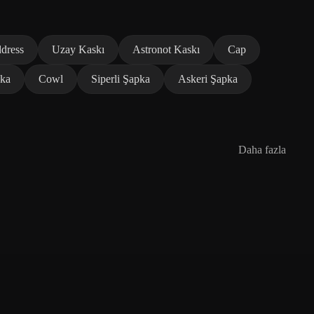
dress
Uzay Kaskı
Astronot Kaskı
Cap
pka
Cowl
Siperli Şapka
Askeri Şapka
Daha fazla