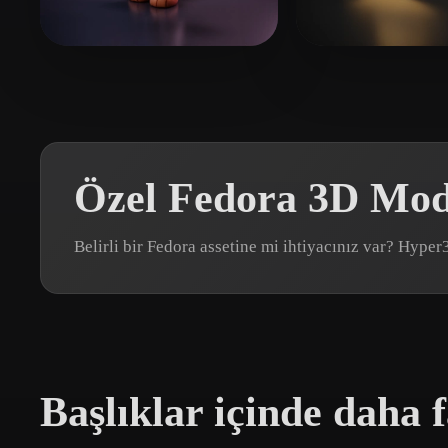
Organic
Photorealistic
Pixel
Zhu Ziwei
74 beğeni
Fanzi
39 beğeni
Özel Fedora 3D Mode
Belirli bir Fedora assetine mi ihtiyacınız var? Hype
Başlıklar içinde daha f