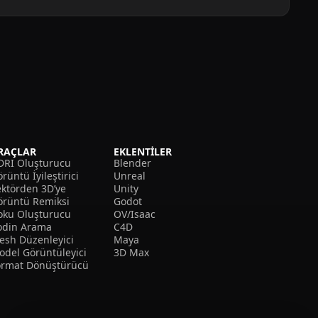
RAÇLAR
EKLENTILER
DRI Oluşturucu
Blender
rüntü İyileştirici
Unreal
ektörden 3D’ye
Unity
örüntü Remiksi
Godot
oku Oluşturucu
OV/Isaac
odin Arama
C4D
esh Düzenleyici
Maya
odel Görüntüleyici
3D Max
ormat Dönüştürücü