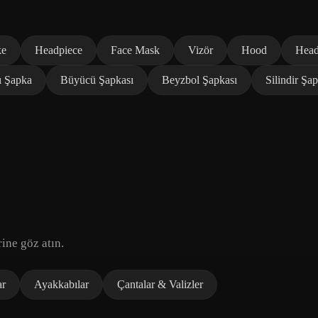
ke
Headpiece
Face Mask
Vizör
Hood
Head
ı Şapka
Büyücü Şapkası
Beyzbol Şapkası
Silindir Şa
ine göz atın.
ar
Ayakkabılar
Çantalar & Valizler