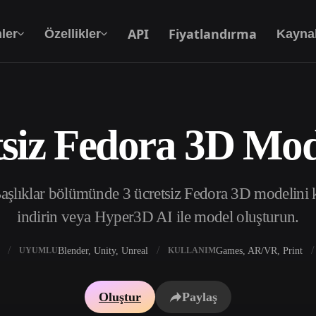
API
Fiyatlandırma
ler
Özellikler
Kayna
siz Fedora 3D Mod
Metinden 3D’ye
Metin isteminden 3D nesneye — anında.
aşlıklar bölümünde 3 ücretsiz Fedora 3D modelini ke
API
Yaratıcı yapay zekamızı uygulamanıza ya da iş
indirin veya Hyper3D AI ile model oluşturun.
akışınıza entegre edin.
Blender, Unity, Unreal
Games, AR/VR, Print
UYUMLU
KULLANIM
 Doku Oluşturucu
3D Model Arama Motoru
Oluştur
Paylaş
 HDRI Oluşturucu
SVG’den 3D’ye Dönüştürücü