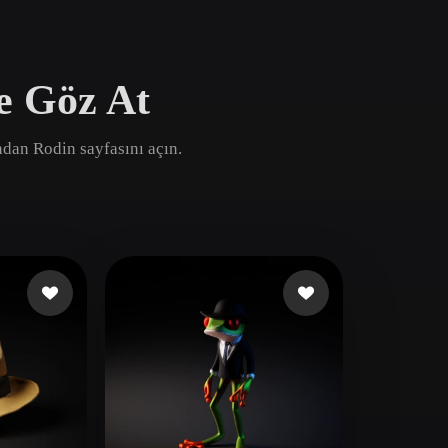
Game
n
Development
e Göz At
ce
VR/AR
Mechanical
ından Rodin sayfasını açın.
Engineering
ot
Maya
3DS Max
ComfyUI
oon
Cel-Shaded
Fantasy
tric
Low Poly
Medieval