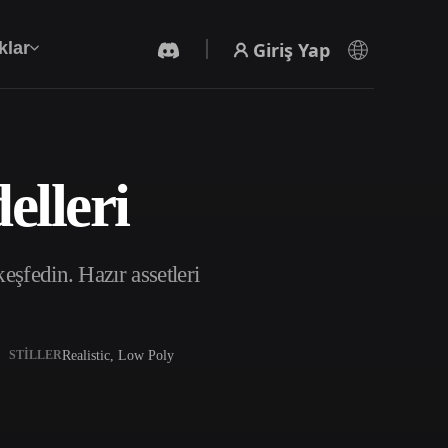
Giriş Yap
klar
elleri
Yapay Zeka Video Oluşturucu
Yapay zekayla metinden ya da görsellerden
video oluşturun.
şfedin. Hazır assetleri
Realistic, Low Poly
STILLER
3D Mesh Düzenleyici