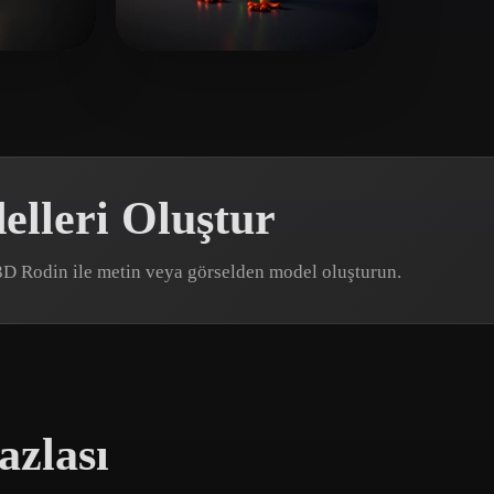
 Art
Realistic
Retro
vel
26 beğeni
lleri Oluştur
r3D Rodin ile metin veya görselden model oluşturun.
azlası