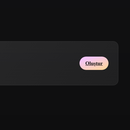
Stylized
Voxel
Oluştur