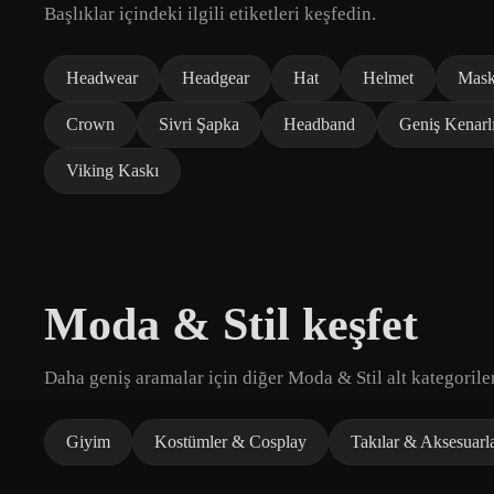
Başlıklar içindeki ilgili etiketleri keşfedin.
Headwear
Headgear
Hat
Helmet
Mas
Crown
Sivri Şapka
Headband
Geniş Kenarl
Viking Kaskı
Moda & Stil keşfet
Daha geniş aramalar için diğer Moda & Stil alt kategoriler
Giyim
Kostümler & Cosplay
Takılar & Aksesuarl