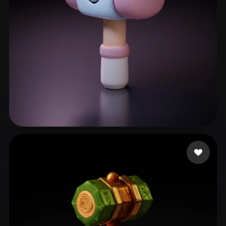
gogogundam
13 curtidas