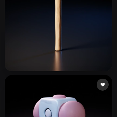
ComfyUI
21
Estilos
Abstract
Anime
Cartoon
Cel-Shaded
Fantasy
Flat
Gothic
Hand-Painted
Industrial
Isometric
Low Poly
Medieval
Minimalist
Modern
Organic
Photorealistic
Skalinov Alex
41 curtidas
Pixel Art
Realistic
Retro
Stylized
Voxel