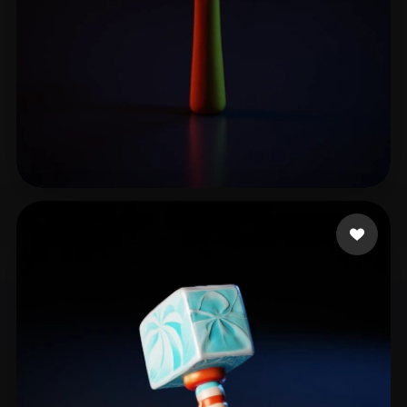
MhTsdn
9 curtidas