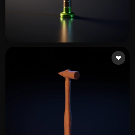
Aramis
8 curtidas