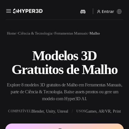
Entrar
Produtos
Home
Ciência & Tecnologia
Ferramentas Manuais
Malho
Recursos
Rodin
ChatAvatar
API
Modelos 3D
Imagem Para 3D
Texto Para 3D
Preços
Envie uma imagem e receba
Do prompt de texto ao objeto
Gratuitos de Malho
um objeto 3D na hora.
3D — na hora.
Recursos
Gerador De Imagens IA
Gerador De Vídeo IA
Gere visuais de alta qualidade
Crie vídeos a partir de texto
Explore 8 modelos 3D gratuitos de Malho em Ferramentas Manuais,
a partir de um prompt
ou imagens com IA.
simples.
parte de Ciência & Tecnologia. Baixe assets prontos ou gere um
Comunidade
modelo com Hyper3D AI.
API
Integre nossa IA criativa ao
Blender, Unity, Unreal
Games, AR/VR, Print
COMPATÍVEL
USOS
seu app ou fluxo de trabalho.
História
Pesquisa
Blog
OmniCraft