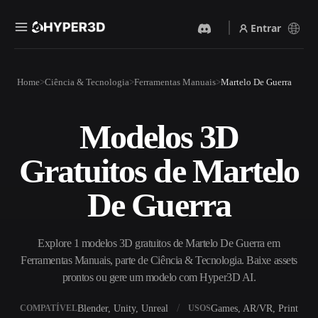
Entrar
Produtos
Home
Ciência & Tecnologia
Ferramentas Manuais
Martelo De Guerra
Recursos
Rodin
ChatAvatar
API
Modelos 3D
Imagem Para 3D
Texto Para 3D
Preços
Envie uma imagem e receba
Do prompt de texto ao objeto
Gratuitos de Martelo
um objeto 3D na hora.
3D — na hora.
Recursos
Gerador De Imagens IA
Gerador De Vídeo IA
De Guerra
Gere visuais de alta qualidade
Crie vídeos a partir de texto
a partir de um prompt
ou imagens com IA.
simples.
Comunidade
Explore 1 modelos 3D gratuitos de Martelo De Guerra em
API
Ferramentas Manuais, parte de Ciência & Tecnologia. Baixe assets
Integre nossa IA criativa ao
seu app ou fluxo de trabalho.
prontos ou gere um modelo com Hyper3D AI.
História
Pesquisa
Blog
OmniCraft
Blender, Unity, Unreal
Games, AR/VR, Print
COMPATÍVEL
USOS