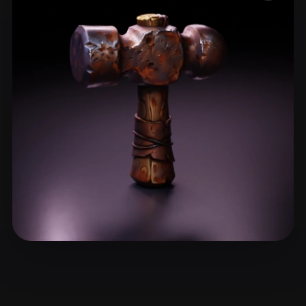
ComfyUI
21
Estilos
Abstract
Anime
Cartoon
Cel-Shaded
Fantasy
Flat
Gothic
Hand-Painted
Industrial
Isometric
Low Poly
Medieval
Minimalist
Modern
Organic
Photorealistic
Pixel Art
Realistic
Retro
Stylized
Voxel
Giacomini Lincoln
37 curtidas