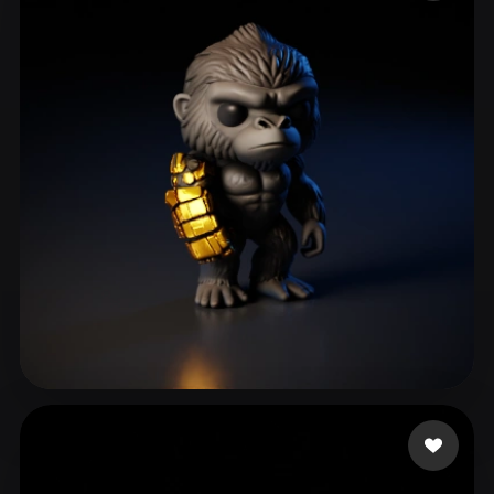
ComfyUI
21
Estilos
Abstract
Anime
Cartoon
Cel-Shaded
Fantasy
Flat
Gothic
Hand-Painted
Industrial
Isometric
Low Poly
Medieval
Minimalist
Modern
Organic
Photorealistic
Pixel Art
Realistic
Retro
Stylized
Voxel
Aviral Maurya
49 curtidas