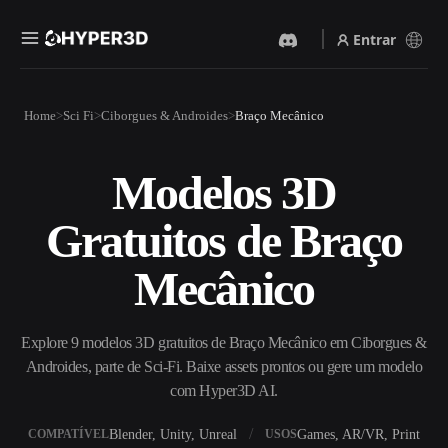
Entrar
Produtos
Home
Sci Fi
Ciborgues & Androides
Braço Mecânico
Recursos
Rodin
ChatAvatar
API
Modelos 3D
Imagem Para 3D
Texto Para 3D
Preços
Envie uma imagem e receba
Do prompt de texto ao objeto
Gratuitos de Braço
um objeto 3D na hora.
3D — na hora.
Recursos
Gerador De Imagens IA
Gerador De Vídeo IA
Mecânico
Gere visuais de alta qualidade
Crie vídeos a partir de texto
a partir de um prompt
ou imagens com IA.
simples.
Comunidade
Explore 9 modelos 3D gratuitos de Braço Mecânico em Ciborgues &
API
Androides, parte de Sci-Fi. Baixe assets prontos ou gere um modelo
Integre nossa IA criativa ao
seu app ou fluxo de trabalho.
com Hyper3D AI.
História
Pesquisa
Blog
OmniCraft
Blender, Unity, Unreal
Games, AR/VR, Print
COMPATÍVEL
USOS