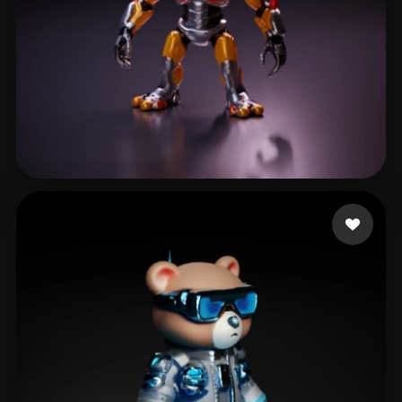
berna mogica santiag
14 curtidas