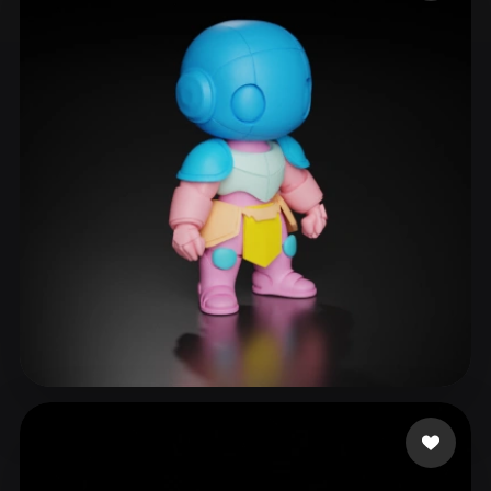
ComfyUI
21
Estilos
Abstract
Anime
Cartoon
Cel-Shaded
Fantasy
Flat
Gothic
Hand-Painted
Industrial
Isometric
Low Poly
Medieval
Minimalist
Modern
Organic
Photorealistic
Pixel Art
Realistic
Retro
Stylized
Voxel
Johnson Arthur
28 curtidas