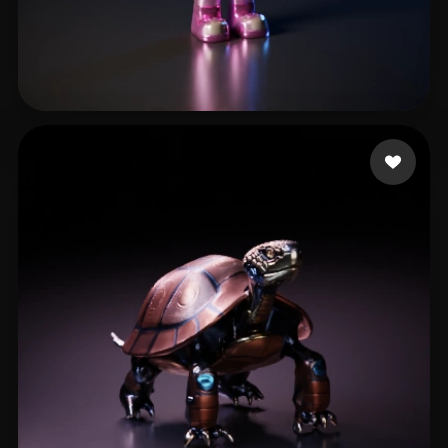
uddin sameer
11 curtidas