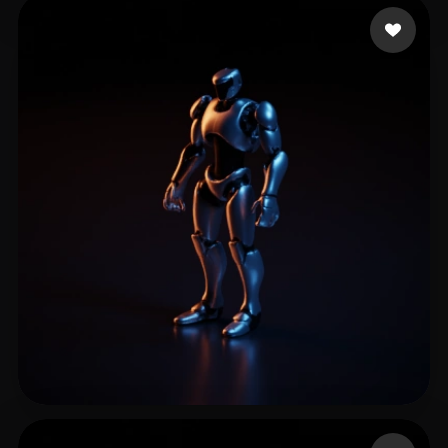
Leal Mario
9 curtidas
THE
40 curtidas