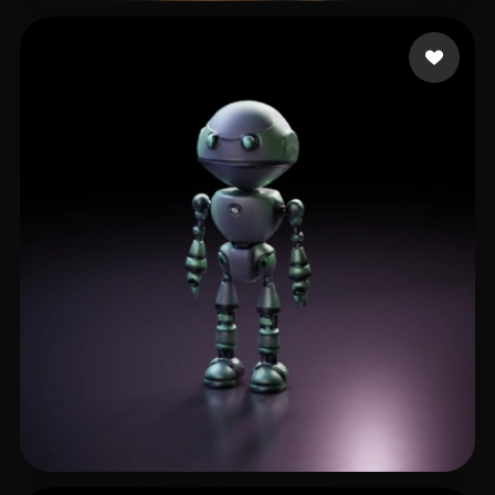
Khalid Moazzam
9 curtidas