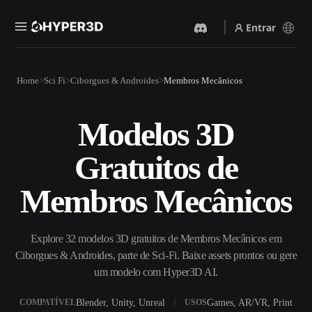
Entrar
Produtos
Home
Sci Fi
Ciborgues & Androides
Membros Mecânicos
Recursos
Rodin
ChatAvatar
API
Modelos 3D
Imagem Para 3D
Texto Para 3D
Preços
Envie uma imagem e receba
Do prompt de texto ao objeto
Gratuitos de
um objeto 3D na hora.
3D — na hora.
Recursos
Gerador De Imagens IA
Gerador De Vídeo IA
Membros Mecânicos
Gere visuais de alta qualidade
Crie vídeos a partir de texto
a partir de um prompt
ou imagens com IA.
simples.
Comunidade
Explore 32 modelos 3D gratuitos de Membros Mecânicos em
API
Ciborgues & Androides, parte de Sci-Fi. Baixe assets prontos ou gere
Integre nossa IA criativa ao
seu app ou fluxo de trabalho.
um modelo com Hyper3D AI.
História
Pesquisa
Blog
OmniCraft
Blender, Unity, Unreal
Games, AR/VR, Print
COMPATÍVEL
USOS