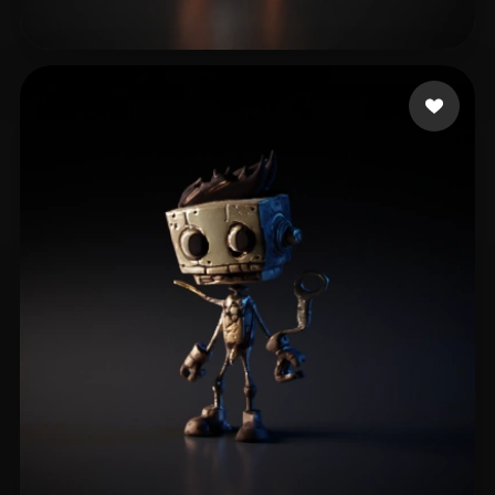
roz jud
8 curtidas