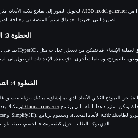
من Hyper3D، ثم ارفع
AI 3D model generator
انتقل إلى أداة مدعومة بـ AI لتحويل الصور إلى نماذج ثلاثية الأبعاد، مثل
الصورة التي اخترتها. بعد ذلك ستبدأ المنصة في معالجة الصورة وإنشاء نموذج ثلاثي الأبعاد.
الخطوة 3: الضبط الدقيق والإنشاء
نعومة النموذج، ومعلمات أخرى. جرّب هذه الإعدادات للوصول إلى الم
الخطوة 4: التنزيل والتحضير للطباعة
يًا عن النموذج الثلاثي الأبعاد الذي تم إنشاؤه، يمكنك تنزيله بتنسيق قابل
عند الحاجة. بعد ذلك يمكن استيراد هذا الملف إلى برنامج
3D format converter
STL أو OBJ. ويمك
التقطيع بإنشاء G-code الذي يوجّه الطابعة حول كيفية إنشاء الجسم، طبقة تلو الأخرى.