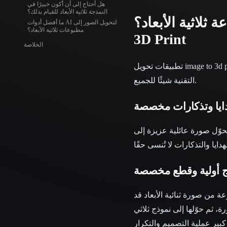
هل أحتاج إلى أن أكون خبيرًا في
النمذجة ثلاثية الأبعاد للقيام بذلك؟
ة الأبعاد؟: Image To
ما أفضل أدوات AI لتحويل الصور إلى
مطبوعات ثلاثية الأبعاد؟
3D Print
الخلاصة
تطبيقات تحويل image to 3d print واسعة بقدر اتساع خيالك. من الهدايا المخصصة إلى النماذج الأولية المخصصة، تقدم هذه
التقنية شيئًا للجميع.
ايا وتذكارات مخصصة
عزيزة إلى lithophane جميلة تتوهج عند إضاءتها من الخلف، أو أن تحوّل رسمة طفل إلى
ج أولية وقطع مخصصة
ة من صورة ثنائية الأبعاد قد
 ثم حوّلها إلى نموذج ثلاثي