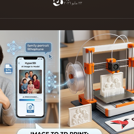
٢٣ مايو ٢٠٢٦
Game
n
Development
ce
VR/AR
Mechanical
Engineering
ot
Maya
3DS Max
ComfyUI
oon
Cel-Shaded
Fantasy
tric
Low Poly
Medieval