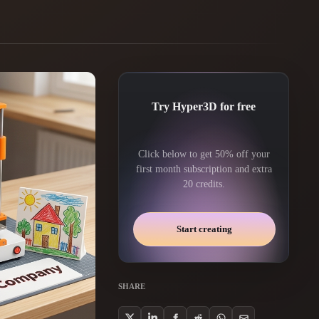
Automotive
Design
Character
Design
Try Hyper3D for free
Click below to get 50% off your
first month subscription and extra
20 credits.
21
Start creating
Flat
Gothic
Minimalist
Modern
SHARE