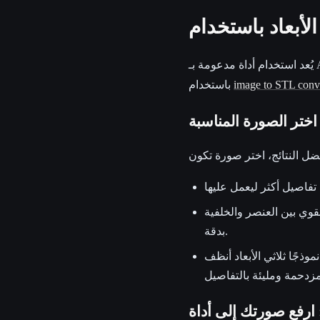
يُعد استخدام أداة مدعومة بـ AI في مشروع image to 3d print الخاص بك عملية مباشرة. إليك دليلًا خطوة بخطوة
image to STL conv
باستخدام
 والخلفية AI على تحديد حدود الجسم
بدقة.
ذجًا ثلاثي الأبعاد أنظف