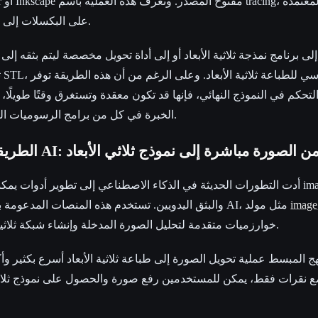
على البكسلات إلى سلسلة من المسارات والعُقد.
ث
تحكم في النموذج النهائي، فإنها قد تكون معقدة وتستغرق وقتًا طويلًا
الخبرة في كل من برامج الرسوميات المتجهية والنمذجة ثلاثية الأبعاد.
لطريقة الحديثة المدعومة بـ AI: من الصورة مباشرة إلى نموذج ثلاثي الأبعاد
أدت التطورات الحديثة في الذكاء الاصطناعي إلى تطوير أدوات يمكنها التعامل مب
image
متجاوزة الحاجة إلى tracing والبثق اليدويين. تستخدم هذه المنصات المدعومة بـ AI، مثل مولد
Hyper3D، خوارزميات متقدمة لتحليل الصورة المدخلة وإنشاء شبكة ثلاثية الأبعاد مقابلة لها.
هج المبسط عملية تحويل الصورة إلى طباعة ثلاثية الأبعاد أسرع بكثير 
 نقرات فقط، يمكن للمستخدمين رفع صورة والحصول على نموذج ثلاثي ا