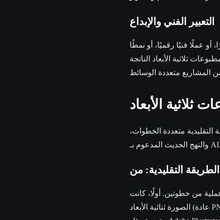
التعبير الفني والإبداع
 عملًا فنيًا رقميًا، أو نمطًا
طبوعات ثلاثية الأبعاد الناتجة
 ثلاثية الأبعاد
ية التقليدية متعددة الخطوات،
نهج الحديث المدعوم بـ AI.
ملية من خطوتين. أولًا، كانت
الصورة ثنائية الأبعاد (عادة PNG أو JPG) تُحوَّل إلى ملف Scalable Vector Graphic (SVG) باستخدام محرر رسوميات