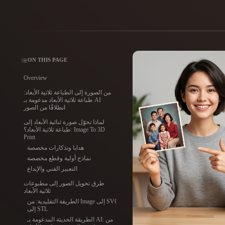
حالات الاستخدام
3D Printing
Animatio
NFT Creation
E-commer
ON THIS PAGE
Jewelry
Metaverse
Design
Overview
من الصورة إلى الطباعة ثلاثية الأبعاد:
الإضافات
طباعة ثلاثية الأبعاد مدعومة بـ AI
انطلاقًا من الصور
Blender
Unity
Unreal
God
لماذا تحوّل صورة ثنائية الأبعاد إلى
طباعة ثلاثية الأبعاد؟: Image To 3D
Print
الأنماط
هدايا وتذكارات مخصصة
نماذج أولية وقطع مخصصة
Abstract
Anime
Cart
التعبير الفني والإبداع
طرق تحويل الصور إلى مطبوعات
ثلاثية الأبعاد
Hand-Painted
Industrial
Isome
الطريقة التقليدية: من Image إلى SVG
إلى STL
الطريقة الحديثة المدعومة بـ AI: من