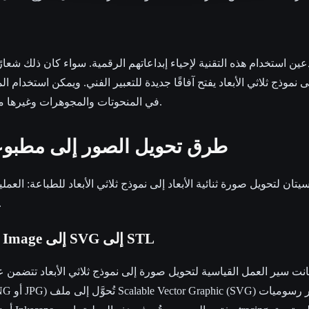
ين استخدام هذه التقنية لإحياء إبداعاتهم الرقمية. سواء كان ذلك شعارًا، أو
ى نموذج ثلاثي الأبعاد يفتح آفاقًا جديدة للتعبير الفني. ويمكن استخدام الم
في المنحوتات والمجوهرات وغيرها من المشاريع متعددة الوسائط.
طرق تحويل الصور إلى مطبوعات
ان لتحويل صورة ثنائية الأبعاد إلى نموذج ثلاثي الأبعاد للطباعة: العمل
وال
الطريقة التقليدية: من Image إلى SVG إلى STL
نت سير العمل القياسية لتحويل صورة إلى نموذج ثلاثي الأبعاد تتضمن ع