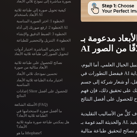
Organic
Photorealistic
Pixel
الصورة مباشرة إلى نموذج ثلاثي الأبعاد
كيفية تحويل صورة إلى طباعة ثلاثية
الأبعاد باستخدام AI
الخطوة 1: اختر الصورة المناسبة
الخطوة 2: ارفع صورتك إلى أداة AI
الخطوة 3: الضبط الدقيق والإنشاء
لأبعاد مدعومة بـ
الخطوة 4: التنزيل والتحضير للطباعة
لاقًا من الصور
تجربتي المباشرة: اختبار أدوات AI
لتحويل الصور إلى طباعة ثلاثية الأبعاد
نصائح للحصول على طباعة ثلاثية
ل الخيال العلمي. أما اليوم،
الأبعاد مثالية من صورة
فبفضل التطورات في AI والطباعة ثلاثية الأبعاد، أصبح ذلك واقعًا متاحًا للجميع. سواء كنت صانعًا متمرسًا أو في بداية
تحسين نموذجك ثلاثي الأبعاد
اختيار مادة الطباعة ثلاثية الأبعاد
طفل، أو شعار شركة إلى جسم
المناسبة
دتك على تحقيق ذلك، فإن فهم
إعدادات Slicer للحصول على أفضل
النتائج
الأسئلة الشائعة (FAQ)
ما أفضل صورة لاستخدامها في
كلٍّ من الأساليب التقليدية
الطباعة ثلاثية الأبعاد؟
والحديثة المدعومة بـ AI. سنتعمق في تفاصيل كيفية تنفيذ image to 3d print. كما سنشارك بعض الخبرات المباشرة مع
هل يمكنني طباعة صورة ملونة ثلاثية
الأبعاد؟
ما هو lithophane؟