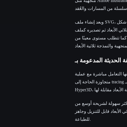
متجهية مثل Adobe Illustrator أو Inkscape مفتوح المصدر. وتُعرف هذه العملية باسم tracing، حيث تحوّل الصورة المعتمدة
وبعد إنشاء ملف SVG، كان يتم استيراده إلى برنامج نمذجة ثلاثية الأبعاد أو إلى أداة تحويل مخصصة ليتم بثقه إلى شكل
لاثي الأبعاد ثم تصديره كملف STL، وهو التنسيق القياسي للطباعة ثلاثية الأبعاد. وعلى الرغم من أن هذه الطريقة توفر
، كما تتطلب مستوى معينًا من
اشرة مع عملية image to 3d print،
وأكثر سهولة لشريحة أوسع من
لأبعاد قابل للتنزيل وجاهز
للطباعة.