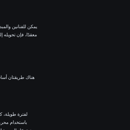
يمكن للفنانين والمبدع
معقدًا، فإن تحويله إل
هناك طريقتان أساسيت
لفترة طويلة، كا