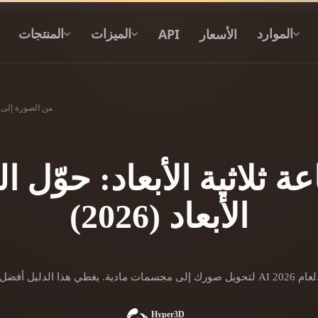
الأسعار
API
الموارد
الميزات
المنتجات
من الصورة إلى الطب
نص إلى 3D
من موجّه نصي إلى كائن 3D — على الفور.
 ثلاثية الأبعاد: حوّل ال
API
الأبعاد (2026)
ادمج ذكاءنا الإبداعي في تطبيقك أو سير
عملك.
محرك بحث النماذج ثلاثية الأبعاد
مولد الخامات بالذكاء 
 مجسمات مادية. يغطي هذا الدليل أفضل أدوات وتقنيات AI لعام 2026.
محول SVG إلى 3D
مولد HDRI بالذكاء الاصطناعي
Hyper3D