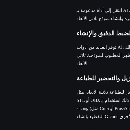
توفر العديد من أدوات AI، بما في ذلك Hyper3D، خيارات للضبط الدقيق لعملية الإنشاء. قد تتمكن من تعديل إعدادات مثل
ظهر المطلوب لنموذجك ثلاثي
الأبعاد.
 للطباعة ثلاثية الأبعاد، مثل
نك بعد ذلك استخدام
slicing (مثل Cura أو PrusaSlicer أو Simplify3D)، والذي سيُعد النموذج لطابعتك ثلاثية الأبعاد المحددة. وسيقوم برنامج