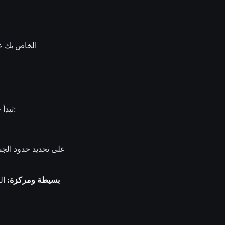
تبدأ جودة الطباعة ثلاثية الأبعاد من جودة الصورة المدخلة. وللحصول على أفضل النتائج، اختر صورة تكون:
بسيطة ومركزة:
الص