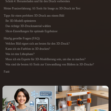
Schritt 4: Herunterladen und für den Druck vorbereiten
ComfyUI
Meine Praxiserfahrung: AI-Tools für Image zu 3D-Druck im Test
Tipps für einen perfekten 3D-Druck aus einem Bild
21
Stile
Ihr 3D-Modell optimieren
Das richtige 3D-Druckmaterial wählen
Abstract
Anime
Cartoon
Cel-Shaded
Slicer-Einstellungen für optimale Ergebnisse
Häufig gestellte Fragen (FAQ)
Fantasy
Flat
Gothic
Hand-Painted
Welches Bild eignet sich am besten für den 3D-Druck?
Kann ich ein Farbfoto in 3D drucken?
Industrial
Isometric
Low Poly
Medieval
Was ist eine Lithophane?
Muss ich ein Experte für 3D-Modellierung sein, um das zu machen?
Minimalist
Modern
Organic
Photorealistic
Was sind die besten AI-Tools zur Umwandlung von Bildern in 3D-Drucke?
Fazit
Pixel Art
Realistic
Retro
Stylized
Voxel