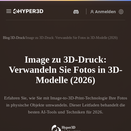
Anmelden
Produkte
Funktionen
Blog
/
3D-Druck
/
Image zu 3D-Druck: Verwandeln Sie Fotos in 3D-Modelle (2026)
Rodin
ChatAvatar
API
Bild Zu 3D
Text Zu 3D
Image zu 3D-Druck:
Preise
Bild hochladen, sofort ein
Vom Text-Prompt zum 3D-
3D-Objekt erhalten.
Objekt — im Handumdrehen.
Verwandeln Sie Fotos in 3D-
Ressourcen
KI-Bildgenerator
Modelle (2026)
KI-Videogenerator
Generiere hochwertige
Erstelle Videos aus Text oder
Visuals aus einem einfachen
Bildern mit KI.
Prompt.
Community
Erfahren Sie, wie Sie mit Image-to-3D-Print-Technologie Ihre Fotos
API
in physische Objekte umwandeln. Dieser Leitfaden behandelt die
Binde unsere kreative KI in
deine App oder deinen
besten AI-Tools und Techniken für 2026.
Story
Forschung
Blog
Workflow ein.
OmniCraft
Hyper3D