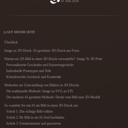
14. Mai 2026
Anwendungsfälle
KI-Bild-Remix
KI-HDRI-Generator
3D-Mesh-Editor
3D Printing
Animation
KI-Bildverbesserer
3D-Modellsuchmaschine
Game
Automotive
KI-Texturengenerator
SVG-zu-3D-Konverter
Development
Design
AUF DIESER SEITE
NFT Creation
E-commerce
Überblick
Character
Image zu 3D-Druck: AI-gestützter 3D-Druck aus Fotos
VR/AR
Design
Warum ein 2D-Bild in einen 3D-Druck verwandeln?: Image To 3D Print
Metaverse
Jewelry Design
Personalisierte Geschenke und Erinnerungsstücke
Individuelle Prototypen und Teile
Mechanical
Künstlerischer Ausdruck und Kreativität
Engineering
Methoden zur Umwandlung von Bildern in 3D-Drucke
Die traditionelle Methode: Image zu SVG zu STL
Plug-Ins
Die moderne AI-gestützte Methode: Direkt vom Bild zum 3D-Modell
Blender
Unity
Unreal
So wandeln Sie mit AI ein Bild in einen 3D-Druck um
Schritt 1: Das richtige Bild wählen
Godot
Maya
3DS Max
Schritt 2: Ihr Bild in ein AI-Tool hochladen
Schritt 3: Feinabstimmen und generieren